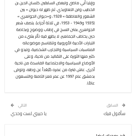
وإيليا أبي ماضي ولبعض السابقين كلسان الدين بن
الخطيب وابن التعاويذي. ثم ظهر له ديوان « بين
الشعور والعاطفة » 1928، و«ديوان الجواهري »
(1935 و1949 - 1953، في ثلاثة أجزاء). يتصف شعر
الجواهري بمتن النسج في إطناب ووضوح وبخاصة
حين يخاطب الجماهير، لا يظهر فيه تأثر بشيء من
التيارات الأدبية الأوروبية وتتقاسم موضوعاته
المناسبات السياسية والتجارب الشخصية، وتبدو في
كثير منها الثورة على التقاليد من ناحية، وعلى
الأوضاع السياسية والاجتماعية الفاسدة من ناحية
أخرى. عاش فترة من عمره مُبْعَداً عن وطنه، وتوفى
بدمشق عام 1997 عن عمر ناهز الثامنة والتسعون
عامًا.
السابق
التالي
سأقول فيك
يا حبيبي لست وحدي
قد يعجبك ايضا