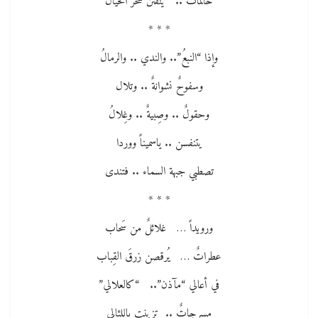
حالماتٌ .. ينفُثْنَ سحرَ الخيال
* * *
وإذا “النبعُ”.. والندي .. والرمالُ
وسفوحٌ نشوانةٌ .. وتلال
وحقولٌ .. وصِبيةٌ .. وغِلالُ
يتنفسن .. ياسميناً ووردا
تصطبي جبهة السماء .. فتندى
* * *
ورويداً … غلائلٌ من سَحاب
عطراتٌ … يُرقصن زرقَ القِباب
في أعالي “مآذن”.. “كالعلالي”
مسرجاتٌ .. تزينت باللئالي