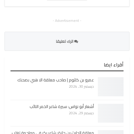
- Advertisement -
اترك تعليقا
أقراء ايضا
عمرو بن كلثوم | صاحب معلقة الا هبي بصحنك
ديسمبر 30, 2024
أشعار أبو نواس: سيرة شاعر الخمر التائب
ديسمبر 29, 2024
معلقة الحارث بن حلزة: شاعر بكر في مواجهة تغلب