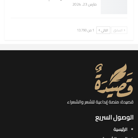
مارس 23, 2024
السابق
التالي
1 من 13٬790
قصيدة: منصة إبداعية للشعر والشعراء
الوصول السريع
الرئيسية