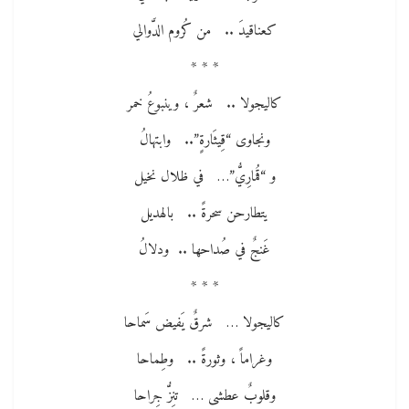
كعناقيدَ .. من كُروم الدَّوالي
* * *
كاليجولا .. شعرٌ ، وينبوعُ خمر
ونجاوى “قِيثَارةٍ”.. وابتهالُ
و “قُمارِيُّ”… في ظلال نخيل
يتطارحن سحرةً .. بالهديل
غَنجٌ في صُداحها .. ودلالُ
* * *
كاليجولا … شرقٌ يَفيض سَماحا
وغراماً ، وثورةً .. وطِماحا
وقلوبٌ عطشى … تنِزُّ جِراحا