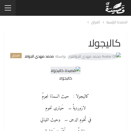
الصفحة الرئيسية
العراق
كاليجولا
العراق
بواسطة
محمد مهدي الجواهري
كاليجولا
كاليجولا : حيث السماءُ نجومُ
لازورديةٌ .. حَيارى تحوم
في تُخوم الدجى .. وحيث الليالي