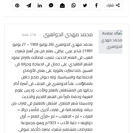
شارك
محمد مهدي الجواهري
216 مادة
محمد مهدي الجواهري (26 يوليو 1903 – 27 يوليو
1997): شاعر عربي عراقي، يعتبر من بين أهم شعراء
العرب في العصر الحديث. تميزت قصائده بالتزام عمود
الشعر التقليدي، على جمال في الديباجة وجزالة في
النسيج، كما تميّزت بالثورة على بعض الأوضاع
الاجتماعية والسياسية. وله ديوان ضخم حافل
بالمطوَّلات. نشأ الجواهري في النجف، في أسرة أكثر
رجالها من المشتغلين بالعلم والأدب. ودرس علوم
العربية وحفظ كثيراً من الشعر القديم والحديث
ولاسيما شعر المتنبي. اشتغل بالتعليم في فترات من
حياته، وبالصحافة في فترات أخرى، فأصدر جرائد «
الفرات » ثم « الانقلاب » ثم «الرأي العام »، أول
دواوينه « حلبة الأدب » 1923م وهو مجموعة
معارضات لمشاهير شعراء عصره كأحمد شوقي