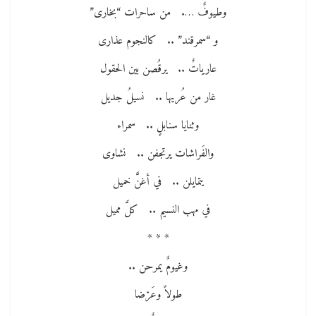
وطيوفٌ …. من ساحرات “بخارى”
و “سمرقند” .. كالنجوم عذارى
عارياتٌ .. يرقُصن بين الحقول
غار من عُريها .. نسيلُ جديل
وثنايا سنابلٍ .. سمراء
والفَراشات يرتجفن .. نشاوى
يتمايلن .. في أغنَّ خميل
في مهب النسيم .. كلَّ مميل
* * *
وغيومٌ يمرحن ..
طولاً وعَرْضا