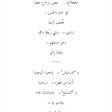
معجلاتٍ … بعضٌ يزحزح بعضا
في سماءٍ بالحسن ..
تُلْحَف أرضا
ترتدي .. وشيَ رَبْطةٍ دكناءِ
وحيَ مستلهِمٍ ..
وفتنةَ رائي
* * *
و “الدراويش” .. يمنحون الوجودا
أزلياً من طُهره .. سرمديا
و “التسابيح”.. وشوشاتُ غناء
يتهادى بها ..