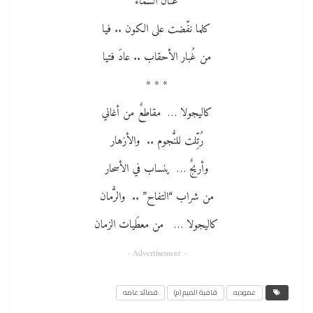
عَنانُ السماء
كلما نفّضت على الكون .. فيا
من غُبار الأحقاب .. عادَ فتيا
* * *
كاليجولا … مقاطعٌ من أغاني
رُتِّلت للنُّجوم .. والأزهار
وأريجٌ … ينساب في الأسحار
من شراب “التفاح” .. والرُّمان
كاليجولا … من معطَيات الزمان
- Advertisement -
عموديه
قافية الميم (م)
قصائد عامه