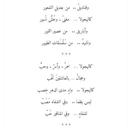
وقناديلُ .. من جديلِ الشعور
كاليجولا … مغنىً ، وعُشُّ نُسور
وأباريق .. من عصير التمور
ونشيدٌ .. من سَقْسَقات الطيور
* * *
كاليجولا … خمرٌ ، وأمرٌ ، وحبُّ
وحجالٌ … بالعاشقينَ تَخُب
كاليجولا .. وادٍ مدى الدهر خِصب
ليس يظما .. وفي الشفاه مَصَبّ
لشفاهٍ … وفي المناقير حَبّ
* * *