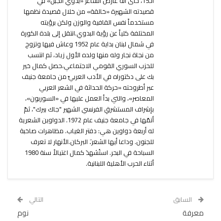
الـ15، حتى أنه عارض الشاعر «بدوي الجبل» في
قصيدته الشهيرة «خالقة» من خلال قصيدة نظمها
مستخدماً نفس القافية والوزن ولكن برؤيته
المختلفة كلياً عن رؤية البدوي.انتقل إلى بلدة الكورة
في شمال لبنان بداية عام 1952 وعاش فيها وتزوج
من نجاة نجار وله منها ولده الأول زياد، ثم انتسب
للحزب السوري القومي الاجتماعي،حصل كمال خير
بك على دكتوراه في الأدب العربيِّ من جامعة جنيف
عبر أطروحته «حركة الحداثة في الشعر العربي
المعاصر»، والتي بدأ العمل عليها في «السوربون»،
بإشراف المستشرقِ الفرنسي الشهير "جاك بيرك"، ثمّ
أتمّها في جامعة جنيف عام 1972. الدواوين الشعرية
له أربعة دواوين هي: دفتر الغياب. مظاهرات صاخبة
للجنون. وداعا أيها الشعر.َ البركان.الأنهار لا تعرف
السباحة في البحر. استُشهدَ كمال اغتيالاً سنة 1980
أثناء الحرب الأهلية اللبنانية.
السابق
التالي
معرفة
نوم