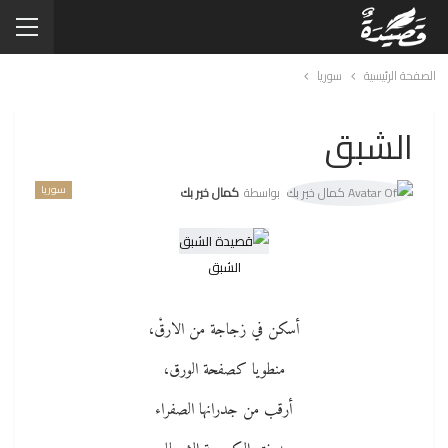
الصفحة الرئيسية
سوريا
الشبق
سوريا
بواسطة
كمال خير بك
الشبق
أسكن في زجاجة من الارقْ،
منطويا كصفحة الورق،
أرقب من جدرانها الصفراء