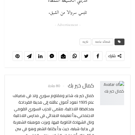
مدينتي الكسيحة الشمطاء
تلبس سروالا من الشبق.
- Advertisement -
قصائد عامه
نثريه
شارك
كمال خير بك
80 مادة
كمال خير بك شاعر ومقاوم سوري ولد في مصياف
عام 1935 تعود أصول عائلته إلى مدينة القرداحة
بمحافظة اللاذقية، منتمي للحزب السوري القومي
الاجتماعي،بدأ تعليمه الابتدائي في مدارس اللاذقية
ونال الشهادة الثانوية فيها، وبرزت موهبته الشعرية
في بداية شبابه، حيث بدأ بكتابة الشعر وهو في سن