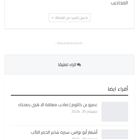
المحاديب
تحميل المزيد من القصائد
- Advertisement -
اترك تعليقا
أقراء ايضا
عمرو بن كلثوم | صاحب معلقة الا هبي بصحنك
ديسمبر 30, 2024
أشعار أبو نواس: سيرة شاعر الخمر التائب
ديسمبر 29, 2024