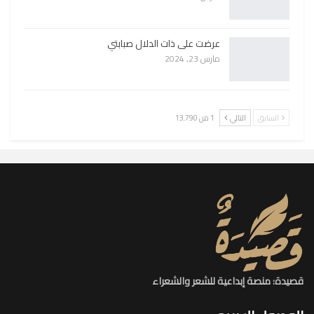
عرضت على ذات الدلال صبابتي
مارس 23, 2024
السابق
التالي
1 من 13٬790
قصيدة: منصة إبداعية للشعر والشعراء