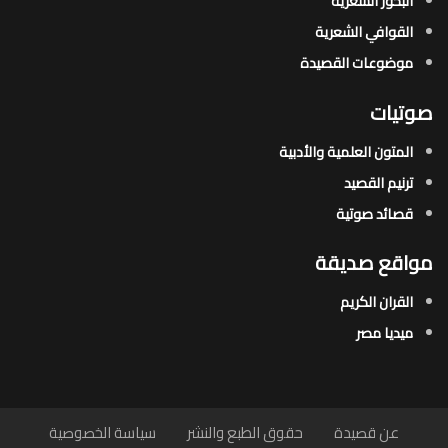
البحور الشعرية​
القوافي الشعرية​
موضوعات القصيدة​
صوتيات
المتون العلمية والأدبية
ترنيم القصيد
قصائد صوتية
مواقع صديقة
القران الكريم
ميديا مصر
عن قصيدة
حقوق الطبع والنشر
سياسة الخصوصية