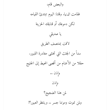
والبعض قام،
فقامت الدنيا. وقلنا: اليوم تبتدئ القيامه
لكن دموعك أو قنابلك الحزينة
يا صديقي
لاقت بمنتصف الطريقِ
سداً من الجثث التي تخشى مغادرة القبور.
حقلا من الأغنام من أقصى المحيط إلى الخليج
وإذن ..
وإذن
لمن هذا الضجيج؟
ولمن نموت وموتنا جسر .. وينتظر العبور؟!