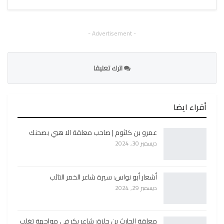
- Advertisement -
اترك تعليقا
أقراء ايضا
عمرو بن كلثوم | صاحب معلقة الا هبي بصحنك
ديسمبر 30, 2024
أشعار أبو نواس: سيرة شاعر الخمر التائب
ديسمبر 29, 2024
معلقة الحارث بن حلزة: شاعر بكر في مواجهة تغلب