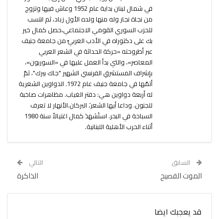
في شمال لبنان بداية عام 1952 وعاش فيها وتزوج
من نجاة نجار وله منها ولده الأول زياد، ثم انتسب
للحزب السوري القومي الاجتماعي،حصل كمال خير
بك على دكتوراه في الأدب العربيِّ من جامعة جنيف
عبر أطروحته «حركة الحداثة في الشعر العربي
المعاصر»، والتي بدأ العمل عليها في «السوربون»،
بإشراف المستشرقِ الفرنسي الشهير "جاك بيرك"، ثمّ
أتمّها في جامعة جنيف عام 1972. الدواوين الشعرية
له أربعة دواوين هي: دفتر الغياب. مظاهرات صاخبة
للجنون. وداعا أيها الشعر.َ البركان.الأنهار لا تعرف
السباحة في البحر. استُشهدَ كمال اغتيالاً سنة 1980
أثناء الحرب الأهلية اللبنانية.
السابق
التالي
الموت الفصيح
الذاكرة
قد يعجبك ايضا