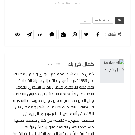
- Advertisement -
قصائد عامه
نثريه
شارك
كمال خير بك
80 مادة
كمال خير بك شاعر ومقاوم سوري ولد في مصياف
عام 1935 تعود أصول عائلته إلى مدينة القرداحة
بمحافظة اللاذقية، منتمي للحزب السوري القومي
الاجتماعي،بدأ تعليمه الابتدائي في مدارس اللاذقية
ونال الشهادة الثانوية فيها، وبرزت موهبته الشعرية
في بداية شبابه، حيث بدأ بكتابة الشعر وهو في سن
الـ15، حتى أنه عارض الشاعر «بدوي الجبل» في
قصيدته الشهيرة «خالقة» من خلال قصيدة نظمها
مستخدماً نفس القافية والوزن ولكن برؤيته
المختلفة كلياً عن رؤية البدوي.انتقل إلى بلدة الكورة