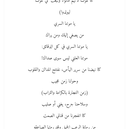
كنا نموت لأنهم ماتوا، ونبعث كي نموت
ليولدوا)
يا موتنا السري
من يصغي إليك ومن يراك
يا موتنا السري في كل الدقائق:
موتنا العلني ليس سوى صداك!
كنا نهضنا من سرير اليأس، نفتتح المدائن والقلوب
وحولنا زمن عجيب
(زمن التجارة بالكرامة والتراب)
وسلاحنا جرح، يغني أو صليب
كنا انفجرنا من قناني الصمت
من رمانة الرعب الجميل وقد رمتها الصاعقه