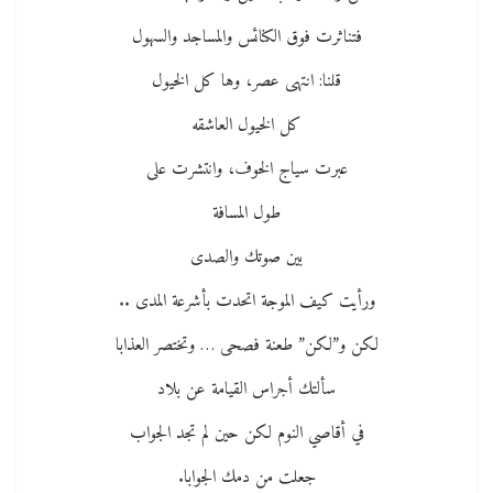
فتناثرت فوق الكنائس والمساجد والسهول
قلنا: انتهى عصر، وها كل الخيول
كل الخيول العاشقه
عبرت سياج الخوف، وانتشرت على
طول المسافة
بين صوتك والصدى
ورأيت كيف الموجة اتحدت بأشرعة المدى ..
لكن و”لكن” طعنة فصحى … وتختصر العذابا
سألتك أجراس القيامة عن بلاد
في أقاصي النوم لكن حين لم تجد الجواب
جعلت من دمك الجوابا.