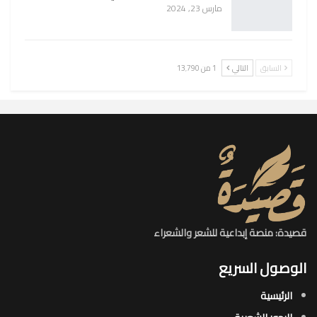
مارس 23, 2024
السابق
التالي
1 من 13٬790
قصيدة: منصة إبداعية للشعر والشعراء
الوصول السريع
الرئيسية