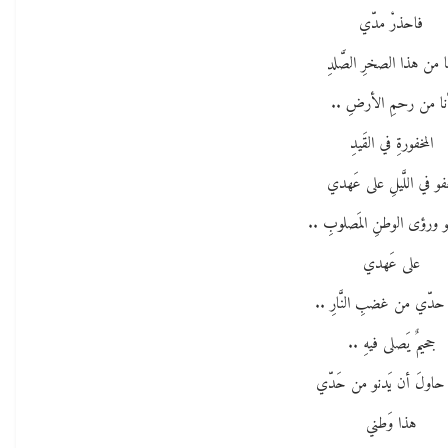
فاحذرْ مدّي
ا من هذا الصخرِ الصَّلدِ
نا من رحمِ الأرضِ ..
المخفورةِ في القَيدِ
فو في اللَّيلِ على عَهدي
 ورؤى الوطنِ المَصلوبِ ..
على عَهدي
 حدّي من غضبِ النَّارِ ..
جحيمٌ يَصلى فيهِ ..
اولَ أن يَدنو من حَدّي
هذا وَطني