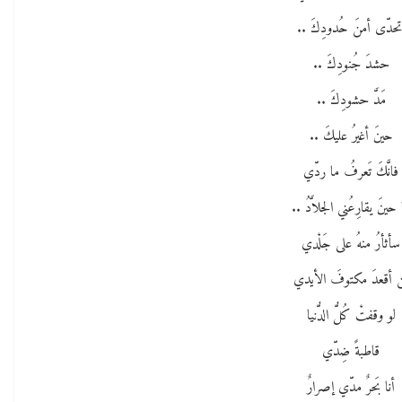
تحدّى أمنَ حُدودِكَ ..
حشدَ جُنودِكَ ..
مَدَّ حشودِكَ ..
حينَ أغيرُ عليكَ ..
فانَّكَ تَعرفُ ما ردّي
 حينَ يقارِعُني الجلاَّدُ ..
سأثأرُ منهُ على جَلْدي
 أقعدَ مكتوفَ الأيدي
لو وقفتْ كُلُّ الدُّنيا
قاطبةً ضِدّي
أنا بَحرٌ مدّي إصرارٌ