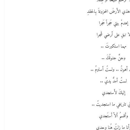
ا ترحمْ شَيخاً أو طِفلا
هذي الأرضَ المحزونةَ بِالحقدِ
إهدمْ بيتي حَجراً حَجرا
ا تبقِ على أرضي شَجرا
مهما استكبرتَ ..
وجنَّ جنونُكَ ..
أهونُ .. ولستُ أساومُ ..
لستُ أمدُّ يديَّ ..
إليكَ لأستجدي
في تاريخي ما استجديتُ ..
وأقسمُ ألاّ أستَجدي
أنا ما زلتُ هُنا وحدي