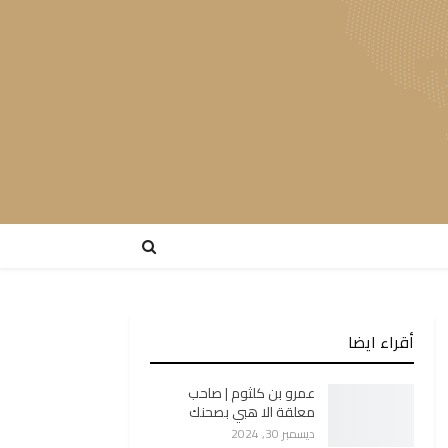
أقراء ايضا
عمرو بن كلثوم | صاحب
معلقة الا هبي بصحنك
ديسمبر 30, 2024