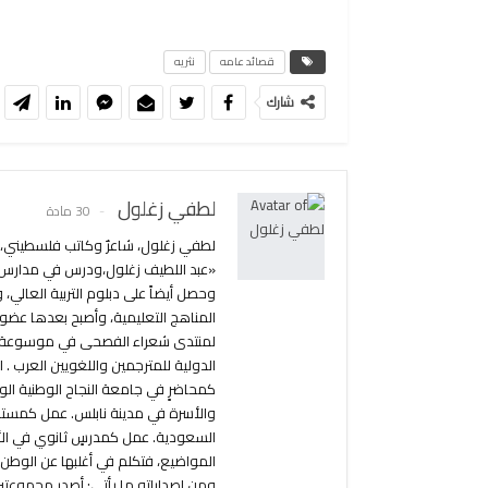
قصائد عامه
نثريه
شارك
لطفي زغلول
30 مادة
«عبد اللطيف زغلول،ودرس في مدارس 
وحصل أيضاً على دبلوم التربية العال
المناهج التعليمية، وأصبح بعدها عضواً
لمنتدى شعراء الفصحى في موسوعة الش
الدولية للمترجمين واللغويين العرب .
كمحاضرٍ في جامعة النجاح الوطنية ال
والأسرة في مدينة نابلس. عمل كمستش
السعودية. عمل كمدرسٍ ثانوي في الأردن
المواضيع، فتكلم في أغلبها عن الوطن 