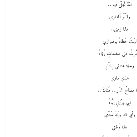
اللهُ تَجلّى فيهِ ..
وقدّرَ أقداري
هذا زَمني..
لوّنتُ خُطاهُ بإصراري
َّرتُ على صفحاتِ رُؤاهُ
رحلةَ عشقي بِالنّارِ
هذي داري
مفتاحُ الدّارِ .. هُناكَ ..
أبي ورّثني إيَّاهُ
وأبي قد ورَّثهُ جَدّي
هذا وَطني