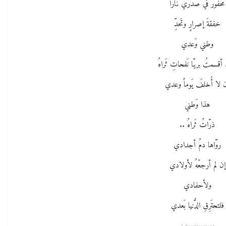
محفورٌ في صَدري نَاراً
خفقةَ إصرارٍ وتَحدِّ
وطني وَعدي
أقسمتُ بريّا نَفحاتِ ثَراهُ
 لا أُخلفَ يَوماً وعدي
هذا وَطني
ذرّاتُ ثَراهُ ..
روّاها دمُ أجدادي
إن لم أرجعْهُ لأولادي
ولأحفادي
فلتحتَرِقِ الدُّنيا بَعدي