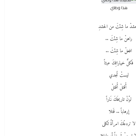
هذا وطني
شدْ ما شِئتَ من الحشدِ
راهنْ ما شِئتَ ..
افعلْ ما شِئتَ ..
فَكلُّ خياراتِكَ عبثاً
ليستْ تُجدي
أُقتلْ أُقتلْ
لوّنْ تاريخَكَ نَاراً
إرهاباً .. قَتلا
لا تردعْكَ امرأةٌ ثَكلى