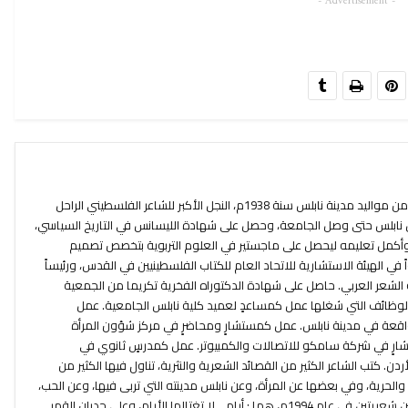
- Advertisement -
لطفي زغلول، شاعرٌ وكاتب فلسطيني،من مواليد مدينة نابلس سنة 1938م، النجل الأكبر للشاعر الفلسطيني الراحل
نابلس حتى وصل الجامعة، وحصل على شهادة الليسانس في التاريخ السياسي،
ي، وأكمل تعليمه ليحصل على ماجستير في العلوم التربوية بتخصص تصميم
 في الهيئة الاستشارية للاتحاد العام للكتاب الفلسطينيين في القدس، ورئيساً
عر العربي. حاصل على شهادة الدكتوراه الفخرية تكريما من الجمعية
 الوظائف التي شغلها عمل كمساعدٍ لعميد كلية نابلس الجامعية. عمل
واقعة في مدينة نابلس. عمل كمستشارٍ ومحاضرٍ في مركز شؤون المرأة
ارٍ في شركة سامكو للاتصالات والكمبيوتر. عمل كمدرسٍ ثانوي في
. كتب الشاعر الكثير من القصائد الشعرية والنثرية، تناول فيها الكثير من
والحرية، وفي بعضها عن المرأة، وعن نابلس مدينته التي تربى فيها، وعن الحب،
ومن إصداراته ما يأتي: أصدر مجموعتين شعريتين في عام 1994م، هما : أيام....لا تغتالها الأيام، وعلى جدران القمر.