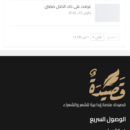
عرضت على ذات الدلال صبابتي
مارس 23, 2024
السابق
التالي
1 من 13٬790
قصيدة: منصة إبداعية للشعر والشعراء
الوصول السريع