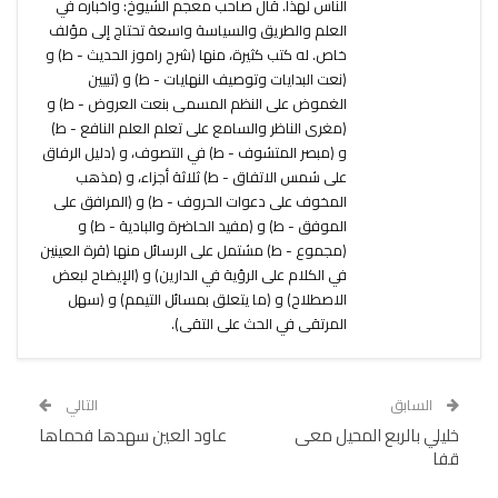
الناس لهذا. قال صاحب معجم الشيوخ: وأخباره في
العلم والطريق والسياسة واسعة تحتاج إلى مؤلف
خاص. له كتب كثيرة، منها (شرح راموز الحديث - ط) و
(نعت البدايات وتوصيف النهايات - ط) و (تبيين
الغموض على النظم المسمى بنعت العروض - ط) و
(مغرى الناظر والسامع على تعلم العلم النافع - ط)
و (مبصر المتشوف - ط) في التصوف، و (دليل الرفاق
على شمس الاتفاق - ط) ثلاثة أجزاء، و (مذهب
المخوف على دعوات الحروف - ط) و (المرافق على
الموفق - ط) و (مفيد الحاضرة والبادية - ط) و
(مجموع - ط) مشتمل على الرسائل منها (قرة العينين
في الكلام على الرؤية في الدارين) و (الإيضاح لبعض
الاصطلاح) و (ما يتعلق بمسائل التيمم) و (سهل
المرتقى في الحث على التقى).
السابق
التالي
خليلي بالربع المحيل معى
عاود العين سهدها فحماها
قفا