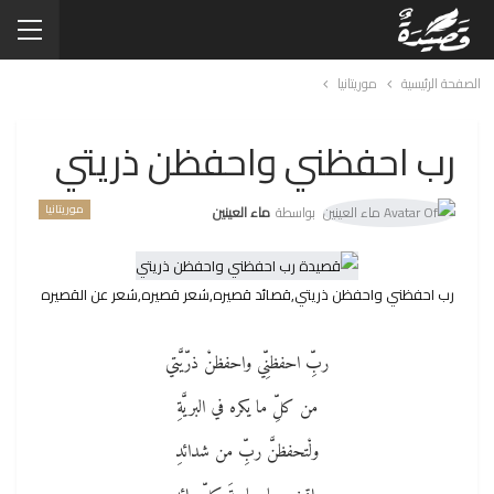
الصفحة الرئيسية
موريتانيا
رب احفظني واحفظن ذريتي
موريتانيا
بواسطة
ماء العينين
رب احفظني واحفظن ذريتي,قصائد قصيره,شعر قصيره,شعر عن القصيره
ربِّ احفظنِّي واحفظنْ ذرّيَّتي
من كلِّ ما يكره في البريَّةِ
ولْتحفظنَّ ربِّ من شدائدِ