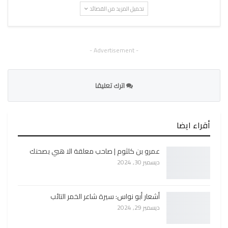
تحميل المزيد من القصائد
- Advertisement -
اترك تعليقا
أقراء ايضا
عمرو بن كلثوم | صاحب معلقة الا هبي بصحنك
ديسمبر 30, 2024
أشعار أبو نواس: سيرة شاعر الخمر التائب
ديسمبر 29, 2024