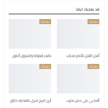
قد يعجبك ايضا
موريتانيا
موريتانيا
أهل التليل للأنام محراب
بالبحر قيلولة والشوق أختنق
موريتانيا
موريتانيا
ألما بى على دمن تذوب
أرى الريح تجري باقتدارك خالق