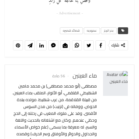
واقضِ بنا حاجةَ كلِّ رائدِ
- Advertisement -
بحر الرجز
عموديه
قصائد قصيره
شارك
ماء العينين
56 مادة
مصطفى (أبو محمد مصطفى) بن محمد مامين
الشنقيطي القلقمي، أبو الأنوار، الملقب بماء العينين.
من قبيلة القلاقمة، من عرب شنقيط. مولده ببلدة
الحوض، ووفاته في (تزنيت) من مدن السوس
الأقصى. وفد على ملوك المغرب في رحلته إلى الحج
وحظي عندهم. وكان مع اشتغاله بالحديث واللغة
والسير، له معرفة بما يسمى (علم خواص الأسماء
والجداول والدوائر والأوفاق وسر الحرف) وقصده