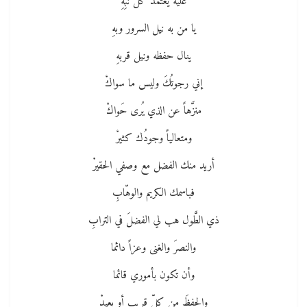
عليه يعتمدُ كلُّ نَبِهِ
يا من به نيل السرور وبهِ
ينال حفظه ونيل قربهِ
إني رجوتُكَ وليس ما سواكْ
منزَّهاً عن الذي يُرى حَواكْ
ومتعالياً وجودُك كثيرْ
أريد منك الفضل مع وصفي الحقيرْ
فباسمك الكريم والوهّابِ
ذي الطَّول هب لي الفضلَ في الترابِ
والنصرَ والغنى وعزاً دائما
وأن تكون بأموري قائما
والحفظَ من كلِّ قريبٍ أو بعيدْ