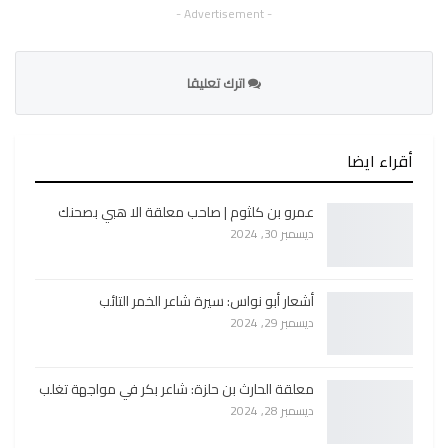
- Advertisement -
اترك تعليقا
أقراء ايضا
عمرو بن كلثوم | صاحب معلقة الا هبي بصحنك
ديسمبر 30, 2024
أشعار أبو نواس: سيرة شاعر الخمر التائب
ديسمبر 29, 2024
معلقة الحارث بن حلزة: شاعر بكر في مواجهة تغلب
ديسمبر 28, 2024