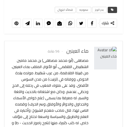
بحر الرجز
عموديه
قصائد ابتهال
شارك
ماء العينين
56 مادة
مصطفى (أبو محمد مصطفى) بن محمد مامين
الشنقيطي القلقمي، أبو الأنوار، الملقب بماء العينين.
من قبيلة القلاقمة، من عرب شنقيط. مولده ببلدة
الحوض، ووفاته في (تزنيت) من مدن السوس
الأقصى. وفد على ملوك المغرب في رحلته إلى الحج
وحظي عندهم. وكان مع اشتغاله بالحديث واللغة
والسير، له معرفة بما يسمى (علم خواص الأسماء
والجداول والدوائر والأوفاق وسر الحرف) وقصده
الناس لهذا. قال صاحب معجم الشيوخ: وأخباره في
العلم والطريق والسياسة واسعة تحتاج إلى مؤلف
خاص. له كتب كثيرة، منها (شرح راموز الحديث - ط) و