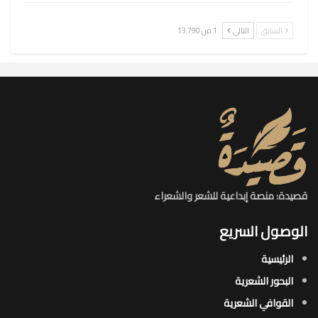
السابق
التالي
1 من 13٬790
قصيدة: منصة إبداعية للشعر والشعراء
الوصول السريع
الرئيسية
البحور الشعرية​
القوافي الشعرية​