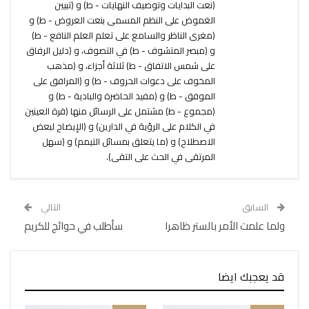
(نعت البدايات وتوصيف النهايات - ط) و (تبيين
الغموض على النظم المسمى بنعت العروض - ط) و
(مغرى الناظر والسامع على تعلم العلم النافع - ط)
و (مبصر المتشوف - ط) في التصوف، و (دليل الرفاق
على شمس الاتفاق - ط) ثلاثة أجزاء، و (مذهب
المخوف على دعوات الحروف - ط) و (المرافق على
الموفق - ط) و (مفيد الحاضرة والبادية - ط) و
(مجموع - ط) مشتمل على الرسائل منها (قرة العينين
في الكلام على الرؤية في الدارين) و (الإيضاح لبعض
الاصطلاح) و (ما يتعلق بمسائل التيمم) و (سهل
المرتقى في الحث على التقى).
السابق
التالي
ولما علمت الأمر بالستر ظاهرا
سأطلب في حوائج للكريم
قد يعجبك ايضا