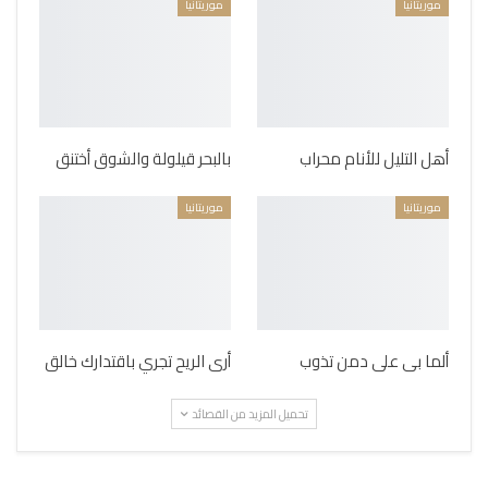
موريتانيا
موريتانيا
أهل التليل للأنام محراب
بالبحر قيلولة والشوق أختنق
موريتانيا
موريتانيا
ألما بى على دمن تذوب
أرى الريح تجري باقتدارك خالق
تحميل المزيد من القصائد