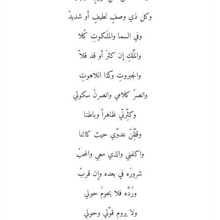
وكل ذي وصفٍ لطيفٍ أو شديدْ
وفي السما والملَكوتِ كُلا
والمُلْكِ إن كثرَ أو قد قلاّ
والجبروتِ وكذا اللاهوتِ
وانصرْ كلامي وانصرنْ سكوتي
وكثِّرنّي ظاهراً وباطنا
وقلِّلَنْ عدوّي حيث كائنا
واكفني والذي معي والمحبْ
شرورَه في بعده وإن قربْ
ورُدَّه فلا يحومُ حولي
ولا يروم قوّتي وحولي