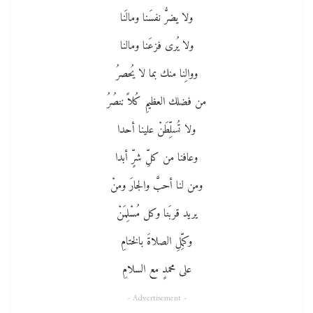
ولا يضرُّ نفسَنا ومالَنا
ولا يُرى فزعَنا ومالنا
ووالِنا منك بما لا يُحصرُ
من فضلك العظيمِ كُلاً ننصُرُ
ولا تُسلِّطَنْ علينا أحدا
وعافنا من كلِّ شرٍّ أبدا
ومن لنا أحبَّ والجارَ ومنْ
يريد قربَنا وكل مُسْلِمَنْ
وكمِّلِ الصلاةَ بالختامِ
على محمدٍ مع السلامِ
- Advertisement -