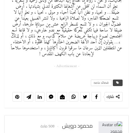
جماليات. و نحن ، رواةَ ما تحتاج إليه البداهةُ من وثائق رسمية و شعرية ،
نعلم أن السماء لن تتخلَّى عن أشغالها الكثيرة لتدلي بشهادتها . أَرض
ضيّقة… و نحبها. و نظن أنها تحبّنا أَحياء و موتى . نحبها ، و نعلم أنها لا
تتسع لضحكة الفاجر، ولا لصلاة الراهبة ، ولا لنشر الغسيل بعيداً عن
فضول الجيران ، و لا تتسع للسطر الرابع عشر من سوناتة مترجمة. أرضٌ
ضيِقة لا ساحة فيها تكفي لمعركة حقيقيّة مع عَدُوّ خارجيّ، و لا قاعة تسع
المجتمعين لصوغ ديباجة عريضة عن سلامٍ كَذِب. و مع ذلك ، أو لذلك
،… يقولون إن أحد الآلهة الضجرين اختارها كهفاً للخلوة ، أو الاختفاء
عن المتطفلين الذين سرعان ما سرقوا قرون أكباشنا ، و استخدموها سلاحاً
لإبعادنا عن باب الكهف المُقَدَّس !
- Advertisement -
قصائد عامه
شارك
محمود درويش
508 مادة