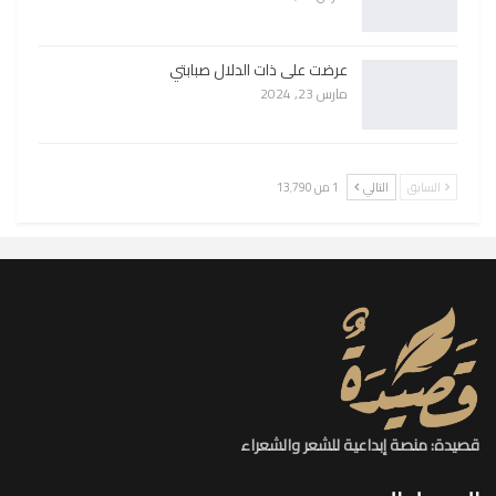
عرضت على ذات الدلال صبابتي
مارس 23, 2024
السابق
التالي
1 من 13٬790
قصيدة: منصة إبداعية للشعر والشعراء