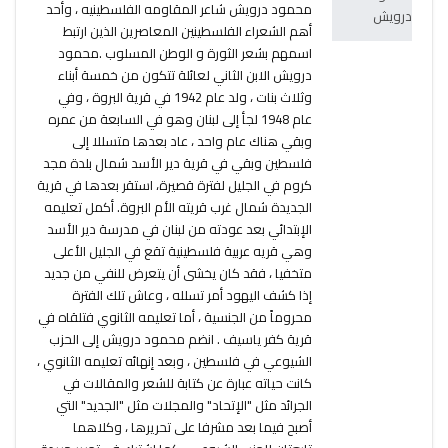
محمود درويش شاعر المقاومه الفلسطينيه ، وأحد
أهم الشعراء الفلسطينين المعاصرين الذين ارتبط
اسمهم بشعر الثورة و الوطن المسلوب .محمود
درويش الابن الثاني لعائلة تتكون من خمسة أبناء
وثلاث بنات ، ولد عام 1942 في قرية البروة ، وفي
عام 1948 لجأ إلى لبنان وهو في السابعة من عمره
وبقي هناك عام واحد ، عاد بعدها متسللا إلى
فلسطين وبقي في قرية دير الأسد شمال بلدة مجد
كروم في الجليل لفترة قصيرة، استقر بعدها في قرية
الجديدة شمال غرب قريته الأم البروة. أكمل تعليمه
الإبتدائي بعد عودته من لبنان في مدرسة دير الأسد
وهي قريه عربية فلسطينية تقع في الجليل الأعلى
متخفيا ، فقد كان يخشى أن يتعرض للنفي من جديد
إذا كشف اليهود أمر تسلله ، وعاش تلك الفترة
محروماً من الجنسية ، أما تعليمه الثانوي فتلقاه في
قرية كفر ياسيف . انضم محمود درويش إلى الحزب
الشيوعي في فلسطين ، وبعد إنهائه تعليمه الثانوي ،
كانت حياته عبارة عن كتابة للشعر والمقالات في
الجرائد مثل "الإتحاد" والمجلات مثل "الجديد" التي
أصبح فيما بعد مشرفا على تحريرها ، وكلاهما