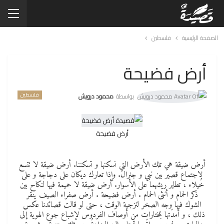
الصفحة الرئيسية
فلسطين
أرض فضيحة
فلسطين
بواسطة
محمود درويش
أرض فضيحة
أرض ضيقة هي تلك الأرض التي نسكنها و تسكننا. أرض ضيقة لا تتسع
لاجتماع قصير بين نبي و جنرال. وإذا تعارك ديكان على دجاجة و على
خُيلاء ، تطاير ريشهما على الأسوار. أرض ضيقة لا حميمة فيها لنكاح بين
ذكر الحمام و أنثى الحمام . أرض فضيحة . أرض صفراء الصيف ينقر
الشوك فيها وجه الصخر لتزجية الوقت ، حتى لو قالت قصائدنا عكس
ذلك ، و أمدَتها بمختارات من أوصاف الفردوس لإشباع جوع الهوية إلى