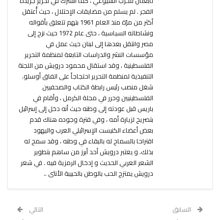
تابعتان للحزب الشيوعي ، كما اشترك في تحرير جريدة
الفجر . لم يسلم من مضايقات الإحتلال ، حيث أُعتقل
أكثر من مرّة منذ العام 1961 بتهم تتعلق بأقواله
ونشاطاته السياسية ، حتى عام 1972 حيث نزح إلى
مصر وانتقل بعدها إلى لبنان حيث عمل في
مؤسسات النشر والدراسات التابعة لمنظمة التحرير
الفلسطينية ، وقد استقال محمود درويش من اللجنة
التنفيذية لمنظمة التحرير احتجاجاً على اتفاق أوسلو.
شغل منصب رئيس رابطة الكتاب والصحفيين
الفلسطينيين وحرر في مجلة الكرمل ، وأقام في
باريس قبل عودته إلى وطنه حيث أنه دخل إلى إسرائيل
بتصريح لزيارة أمه ، وفي فترة وجوده هناك قدم
بعض أعضاء الكنيست الإسرائيلي العرب واليهود
اقتراحا بالسماح له بالبقاء في وطنه ، وقد سمح له
بذلك. و يعتبر درويش أحد أبرز من ساهم بتطوير
الشعر العربي الحديث و إدخال الرمزية فيه . في شعر
درويش يمتزج الحب بالوطن بالحبيبة الأنثى ..
السابق
التالي