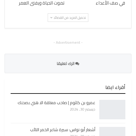
في صف الأعداء
تموت الحياة ويفنى العمر
تحميل المزيد من القصائد
- Advertisement -
اترك تعليقا
أقراء ايضا
عمرو بن كلثوم | صاحب معلقة الا هبي بصحنك
ديسمبر 30, 2024
أشعار أبو نواس: سيرة شاعر الخمر التائب