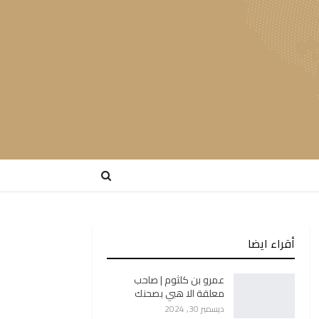
أقراء ايضا
عمرو بن كلثوم | صاحب
معلقة الا هبي بصحنك
ديسمبر 30, 2024