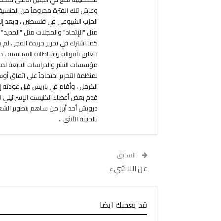
وعاش تلك الفترة محروماً من الجنسية
الحزب الشيوعي في فلسطين ، وبعد إنهائ
مثل "الإتحاد" والمجلات مثل "الجديد" 
مؤسسات النشر والدراسات التابعة لمن
لمنظمة التحرير احتجاجاً على اتفاق 
الكرمل ، وأقام في باريس قبل عودته إ
قدم بعض أعضاء الكنيست الإسرائيلي الع
درويش أحد أبرز من ساهم بتطوير الشعر
بالحبيبة الأنثى ..
السابق
عن اللا شيء
قد يعجبك ايضا