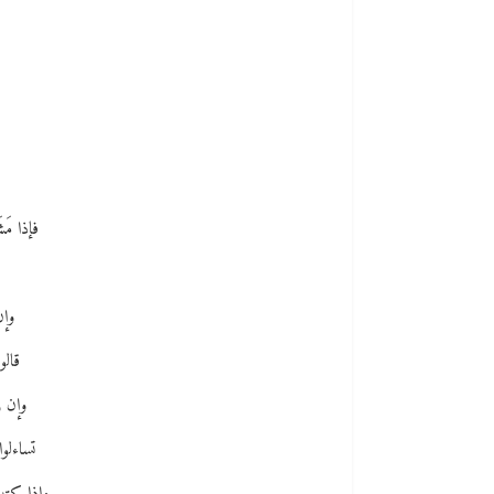
فإذا مَ
ق
وإن
قالو
وإن ر
تساءلوا: