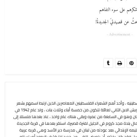
شكرهم على سوء التفاهم
بحثُ عن قصيدتيَ الجديدةْ!
- Advertisement -
يه ، وأحد أهم الشعراء الفلسطينين المعاصرين الذين ارتبط اسمهم بشعر
الثورة و الوطن المسلوب .محمود درويش الابن الثاني لعائلة تتكون من خمسة أبناء وثلاث بنات ، ولد عام 1942 في
، وفي عام 1948 لجأ إلى لبنان وهو في السابعة من عمره وبقي هناك عام واحد ، عاد بعدها متسللا إلى
 بلدة مجد كروم في الجليل لفترة قصيرة، استقر بعدها في قرية الجديدة
ليمه الإبتدائي بعد عودته من لبنان في مدرسة دير الأسد وهي قريه عربية
يا ، فقد كان يخشى أن يتعرض للنفي من جديد إذا كشف اليهود أمر تسلله ،