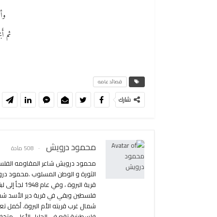
وأ
ثم أَ
قصائد عامه
شارك
محمود درويش
508 مادة
محمود درويش شاعر المقاومه الفلسطين
قرية البروة 
فلسطين وبقي في قرية دير الأسد شمال
شمال غرب قريته الأم البروة. أكمل تع
فلسطينية تقع في الجليل الأعلى متخف