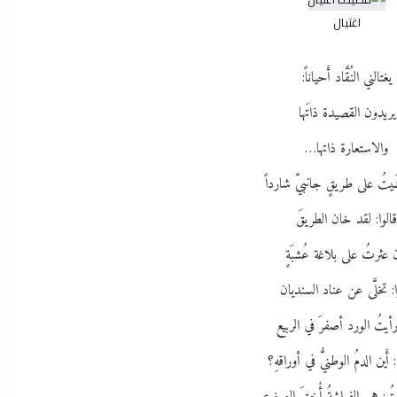
اغتيال
يغتالني النُقَّاد أَحياناً:
يريدون القصيدة ذاتَها
والاستعارة ذاتها…
شَيتُ على طريقٍ جانبيّ شارداً
الوا: لقد خان الطريقَ
 عثرتُ على بلاغة عُشبَةٍ
ا: تخلَّى عن عناد السنديان
أيتُ الورد أصفرَ في الربيع
 أَين الدمُ الوطنيُّ في أوراقهِ؟