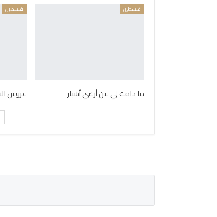
فلسطين
فلسطين
ما دامت لي من أرضي أشبار
عروس الن
ت