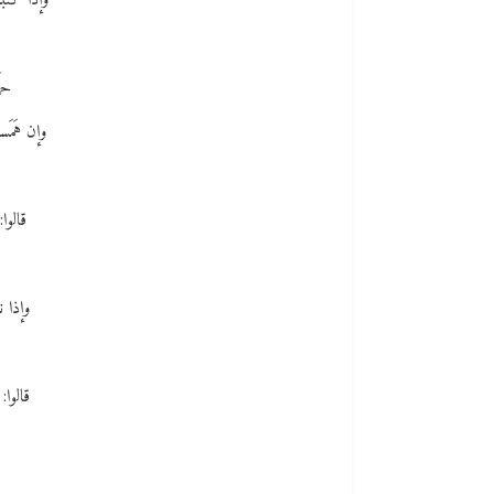
وإذا كتبت
حرّ
وإن هَمَس
قالوا
وإذا 
قالوا: