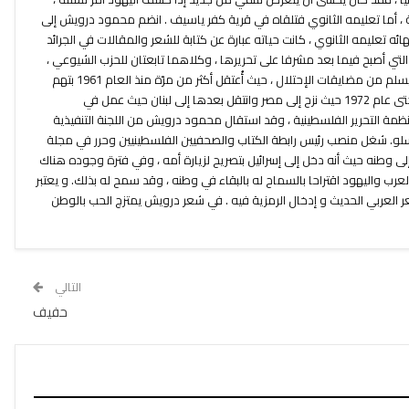
 ، أما تعليمه الثانوي فتلقاه في قرية كفر ياسيف . انضم محمود درويش إلى
ه تعليمه الثانوي ، كانت حياته عبارة عن كتابة للشعر والمقالات في الجرائد
التي أصبح فيما بعد مشرفا على تحريرها ، وكلاهما تابعتان للحزب الشيوعي ،
كما اشترك في تحرير جريدة الفجر . لم يسلم من مضايقات الإحتلال ، حيث أُعتقل أكثر من مرّة منذ العام 1961 بتهم
تتعلق بأقواله ونشاطاته السياسية ، حتى عام 1972 حيث نزح إلى مصر وانتقل بعدها إلى لبنان حيث عمل في
ظمة التحرير الفلسطينية ، وقد استقال محمود درويش من اللجنة التنفيذية
أوسلو. شغل منصب رئيس رابطة الكتاب والصحفيين الفلسطينيين وحرر في مجلة
لى وطنه حيث أنه دخل إلى إسرائيل بتصريح لزيارة أمه ، وفي فترة وجوده هناك
رب واليهود اقتراحا بالسماح له بالبقاء في وطنه ، وقد سمح له بذلك. و يعتبر
 العربي الحديث و إدخال الرمزية فيه . في شعر درويش يمتزج الحب بالوطن
التالي
حفيف