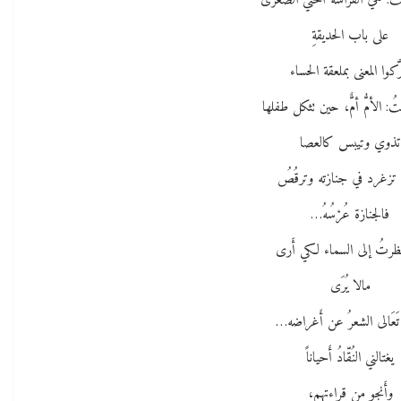
ُ: هي الفراشةُ أُختيَ الصغرى
على باب الحديقةِ
َكوا المعنى بملعقة الحساء
تُ: الأمُّ أمٌّ، حين تثكل طفلها
تذوي وتيبس كالعصا
: تزغرد في جنازته وترقُصُ
فالجنازة عُرْسُهُ…
نظرتُ إلى السماء لكي أَرى
مالا يُرَى
 تَعَالى الشعرُ عن أَغراضه…
يغتالني النُقّادُ أَحياناً
وأَنجو من قراءتهم،