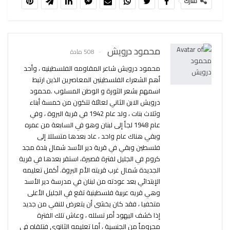
شارك
محمود درويش
508 مادة
محمود درويش شاعر المقاومه الفلسطينيه ، وأحد
أهم الشعراء الفلسطينين المعاصرين الذين ارتبط
اسمهم بشعر الثورة و الوطن المسلوب .محمود
درويش الابن الثاني لعائلة تتكون من خمسة أبناء
وثلاث بنات ، ولد عام 1942 في قرية البروة ، وفي
عام 1948 لجأ إلى لبنان وهو في السابعة من عمره
وبقي هناك عام واحد ، عاد بعدها متسللا إلى
فلسطين وبقي في قرية دير الأسد شمال بلدة مجد
كروم في الجليل لفترة قصيرة، استقر بعدها في قرية
الجديدة شمال غرب قريته الأم البروة. أكمل تعليمه
الإبتدائي بعد عودته من لبنان في مدرسة دير الأسد
وهي قريه عربية فلسطينية تقع في الجليل الأعلى
متخفيا ، فقد كان يخشى أن يتعرض للنفي من جديد
إذا كشف اليهود أمر تسلله ، وعاش تلك الفترة
محروماً من الجنسية ، أما تعليمه الثانوي فتلقاه في