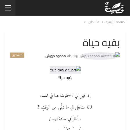
الصفحة الرئيسية
فلسطين
بقيه حياة
فلسطين
بواسطة
محمود درويش
بقيه حياة
إذا قيل لي : ستموت هنا في المساء
فماذا ستفعل في ما تبقَّى من الوقتِ ؟
ـ أنظرُ في ساعة اليد /