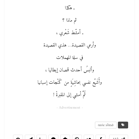
ـ هكذا
ثم ماذا ؟
ـ أمشّط شَعْري ،
وأرمي القصيدة… هذي القصيدة
في سلة المهملات
وألبسُ أحدث قمصان إيطاليا ،
وأُشَيّع نفسي بحاشِيَةٍ من كَمَنْجات إسبانيا
ثُمَّ أمشي إلى المقبرةْ !
- Advertisement -
قصائد عامه