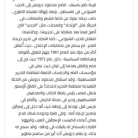
قرية كفر ياسيف . انضم محمود درويش إلى الحزب
الشيوعي في فلسطين ، وبعد إنهائه تعليمه الثانوي ،
كانت حياته عبارة عن كتابة للشعر والمقالات في
الجرائد مثل "الإتحاد" والمجلات مثل "الجديد" التي
أصبح فيما بعد مشرفا على تحريرها ، وكلاهما
تابعتان للحزب الشيوعي ، كما اشترك في تحرير جريدة
الفجر . لم يسلم من مضايقات الإحتلال ، حيث أُعتقل
أكثر من مرّة منذ العام 1961 بتهم تتعلق بأقواله
ونشاطاته السياسية ، حتى عام 1972 حيث نزح إلى
مصر وانتقل بعدها إلى لبنان حيث عمل في
مؤسسات النشر والدراسات التابعة لمنظمة التحرير
الفلسطينية ، وقد استقال محمود درويش من اللجنة
التنفيذية لمنظمة التحرير احتجاجاً على اتفاق أوسلو.
شغل منصب رئيس رابطة الكتاب والصحفيين
الفلسطينيين وحرر في مجلة الكرمل ، وأقام في
باريس قبل عودته إلى وطنه حيث أنه دخل إلى إسرائيل
بتصريح لزيارة أمه ، وفي فترة وجوده هناك قدم
بعض أعضاء الكنيست الإسرائيلي العرب واليهود
اقتراحا بالسماح له بالبقاء في وطنه ، وقد سمح له
بذلك. و يعتبر درويش أحد أبرز من ساهم بتطوير