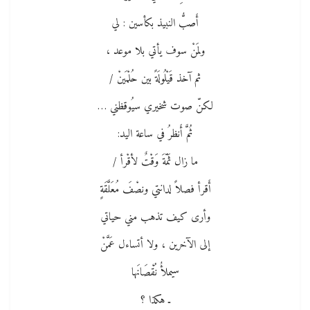
أَصبُّ النبيذ بكأسين : لي
ولمَنْ سوف يأتي بلا موعد ،
ثم آخذ قَيْلُولَةً بين حُلْمَينْ /
لكنّ صوت شخيري سيُوقظني …
ثُمَّ أَنظرُ في ساعة اليد:
ما زال ثَمّةَ وَقْتٌ لأقْرأ /
أَقرأ فصلاً لدانتي ونصْفَ مُعَلَّقَةٍ
وأرى كيف تذهب مني حياتي
إلى الآخرين ، ولا أتساءل عَمَّنْ
سيملأُ نُقْصَانَها
ـ هكذا ؟