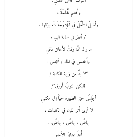
أشربُ كأسَ عصيرٍ ،
وأَقضم تُفَّاحَةً ،
وأطيلُ التأمُّلَ في نَمْلَةٍ وَجَدَتْ رزقها ،
ثم أنظر في ساعة اليدِ /
ما زال ثمَّة وقتٌ لأحلق ذقني
وأَغطس في الماء / أهجس :
“لا بُدَّ من زينة للكتابة /
فليكن الثوبُ أزرق”/
أجْلِسُ حتى الظهيرة حيّاً إلى مكتبي
لا أرى أَثر اللون في الكلمات ،
بياضٌ ، بياضٌ ، بياضٌ…
أُعِدُّ غدائي الأخير