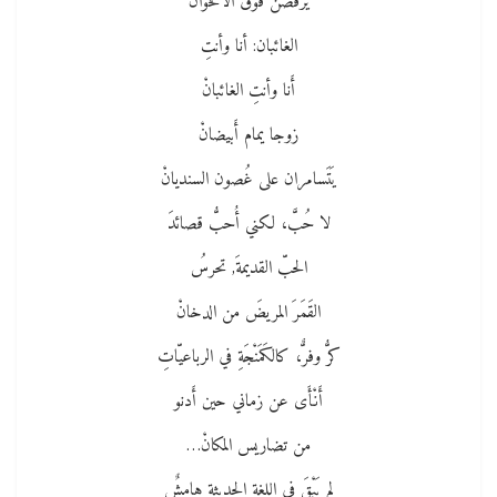
يَرْقُصْنَ فوق الأقحوانْ
الغائبان: أنا وأنتِ
أَنا وأنتِ الغائبانْ
زوجا يمام أَبيضانْ
يَتَسامران على غُصون السنديانْ
لا حُبَّ، لكني أُحبُّ قصائدَ
الحبّ القديمةَ, تحرسُ
القَمَرَ المريضَ من الدخانْ
كرُّ وفرٌّ، كالكَمَنْجَةِ في الرباعيّاتِ
أَنْأَى عن زماني حين أَدنو
من تضاريس المكانْ…
لم يَبْقَ في اللغة الحديثِة هامشٌ