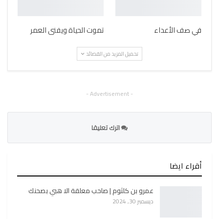
في صف الأعداء
تموت الحياة ويفنى العمر
تحميل المزيد من القصائد
- Advertisement -
اترك تعليقا
أقراء ايضا
عمرو بن كلثوم | صاحب معلقة الا هبي بصحنك
ديسمبر 30, 2024