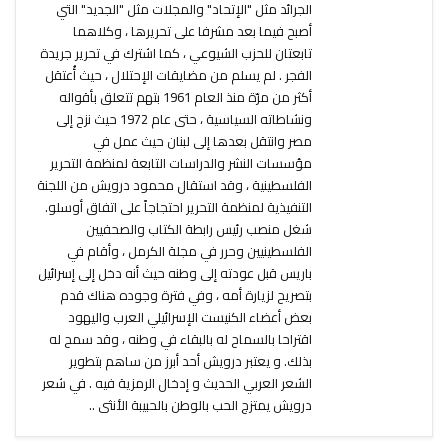
الجرائد مثل "الإتحاد" والمجلات مثل "الجديد" التي
أصبح فيما بعد مشرفا على تحريرها ، وكلاهما
تابعتان للحزب الشيوعي ، كما اشترك في تحرير جريدة
الفجر . لم يسلم من مضايقات الإحتلال ، حيث أُعتقل
أكثر من مرّة منذ العام 1961 بتهم تتعلق بأقواله
ونشاطاته السياسية ، حتى عام 1972 حيث نزح إلى
مصر وانتقل بعدها إلى لبنان حيث عمل في
مؤسسات النشر والدراسات التابعة لمنظمة التحرير
الفلسطينية ، وقد استقال محمود درويش من اللجنة
التنفيذية لمنظمة التحرير احتجاجاً على اتفاق أوسلو.
شغل منصب رئيس رابطة الكتاب والصحفيين
الفلسطينيين وحرر في مجلة الكرمل ، وأقام في
باريس قبل عودته إلى وطنه حيث أنه دخل إلى إسرائيل
بتصريح لزيارة أمه ، وفي فترة وجوده هناك قدم
بعض أعضاء الكنيست الإسرائيلي العرب واليهود
اقتراحا بالسماح له بالبقاء في وطنه ، وقد سمح له
بذلك. و يعتبر درويش أحد أبرز من ساهم بتطوير
الشعر العربي الحديث و إدخال الرمزية فيه . في شعر
درويش يمتزج الحب بالوطن بالحبيبة الأنثى ..