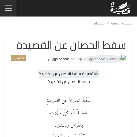
الصفحة الرئيسية
فلسطين
سقط الحصان عن القصيدة
فلسطين
بواسطة
محمود درويش
سقط الحصان عن القصيدة
سَقَطَ الحصانُ عن القصيدةِ
والجليليّاتُ كُنَّ مُبَلَّلاتٍ
بالفَراشِ وبالندى،