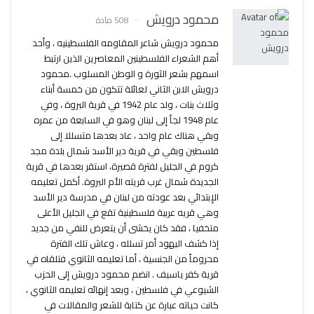
محمود درويش
508 مادة
محمود درويش شاعر المقاومه الفلسطينيه ، وأحد
أهم الشعراء الفلسطينين المعاصرين الذين ارتبط
اسمهم بشعر الثورة و الوطن المسلوب .محمود
درويش الابن الثاني لعائلة تتكون من خمسة أبناء
وثلاث بنات ، ولد عام 1942 في قرية البروة ، وفي
عام 1948 لجأ إلى لبنان وهو في السابعة من عمره
وبقي هناك عام واحد ، عاد بعدها متسللا إلى
فلسطين وبقي في قرية دير الأسد شمال بلدة مجد
كروم في الجليل لفترة قصيرة، استقر بعدها في قرية
الجديدة شمال غرب قريته الأم البروة. أكمل تعليمه
الإبتدائي بعد عودته من لبنان في مدرسة دير الأسد
وهي قريه عربية فلسطينية تقع في الجليل الأعلى
متخفيا ، فقد كان يخشى أن يتعرض للنفي من جديد
إذا كشف اليهود أمر تسلله ، وعاش تلك الفترة
محروماً من الجنسية ، أما تعليمه الثانوي فتلقاه في
قرية كفر ياسيف . انضم محمود درويش إلى الحزب
الشيوعي في فلسطين ، وبعد إنهائه تعليمه الثانوي ،
كانت حياته عبارة عن كتابة للشعر والمقالات في