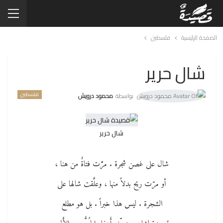
الصفحة الرئيسية
فلسطين
شال حرير
فلسطين
بواسطة
محمود درويش
شال حرير
شال على غصن شجرة . مرَّت فتاةٌ من هنا ،
أو مرّت ريح بدلاً منها ، وعلَّقت شالها على
الشجرة . ليس هذا خبراً . بل هو مطلع