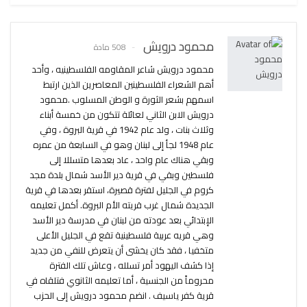
محمود درويش
508 مادة
محمود درويش شاعر المقاومه الفلسطينيه ، وأحد
أهم الشعراء الفلسطينين المعاصرين الذين ارتبط
اسمهم بشعر الثورة و الوطن المسلوب .محمود
درويش الابن الثاني لعائلة تتكون من خمسة أبناء
وثلاث بنات ، ولد عام 1942 في قرية البروة ، وفي
عام 1948 لجأ إلى لبنان وهو في السابعة من عمره
وبقي هناك عام واحد ، عاد بعدها متسللا إلى
فلسطين وبقي في قرية دير الأسد شمال بلدة مجد
كروم في الجليل لفترة قصيرة، استقر بعدها في قرية
الجديدة شمال غرب قريته الأم البروة. أكمل تعليمه
الإبتدائي بعد عودته من لبنان في مدرسة دير الأسد
وهي قريه عربية فلسطينية تقع في الجليل الأعلى
متخفيا ، فقد كان يخشى أن يتعرض للنفي من جديد
إذا كشف اليهود أمر تسلله ، وعاش تلك الفترة
محروماً من الجنسية ، أما تعليمه الثانوي فتلقاه في
قرية كفر ياسيف . انضم محمود درويش إلى الحزب