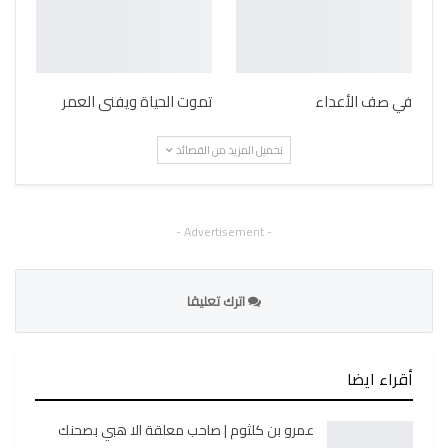
في صف الأعداء
تموت الحياة ويفنى العمر
تحميل المزيد من القصائد
- Advertisement -
اترك تعليقا
أقراء ايضا
عمرو بن كلثوم | صاحب معلقة الا هبي بصحنك