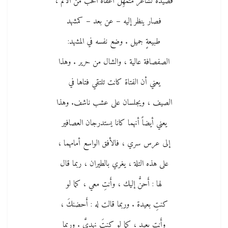
قصيدة لشاعر متمهِّل أَعفاه الحُبُّ من الأَلم ،
فصار ينظر إليه – عن بعد – كمشهد
طبيعةٍ جميل . وضع نفسه في المشهد:
الصفصافة عالية ، والشال من حرير . وهذا
يعني أن الفتاة كانت تلتقي فتاها في
الصيف ، ويجلسان على عشب ناشف. وهذا
يعني أيضاً أنهما كانا يستدرجان العصافير
إلى عرس سري ، فالأفق الواسع أمامهما ،
على هذه التلة ، يغري بالطيران ، ربما قال
لها : أَحنُّ إليك ، وأَنتِ معي ، كما لو
كنتِ بعيدة . وربما قالت له : أَحضنكَ ،
وأَنت بعيد ، كما لو كنتَ نهديَّ . وربما