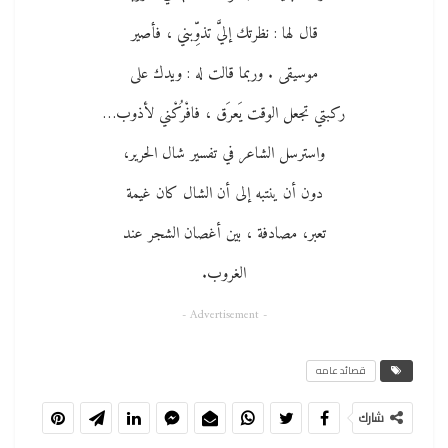
قال لها : نظرتك إليَّ تذوِّبني ، فأصير
موسيقى . وربما قالت له : ويدك على
ركبتي تجعل الوقت يَعرَق ، فافْرُكْني لأذوب…
واسترسل الشاعر في تفسير شال الحرير،
دون أن ينتبه إلى أن الشال كان غيمة
تعبر، مصادفة ، بين أغصان الشجر عند
الغروب.
- Advertisement -
قصائد عامه
شارك