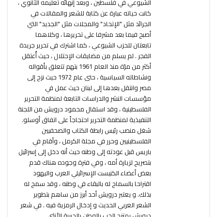
الشيوعي في فلسطين ، وبعد إنهائه تعليمه الثانوي ،
كانت حياته عبارة عن كتابة للشعر والمقالات في
الجرائد مثل "الإتحاد" والمجلات مثل "الجديد" التي
أصبح فيما بعد مشرفا على تحريرها ، وكلاهما
تابعتان للحزب الشيوعي ، كما اشترك في تحرير جريدة
الفجر . لم يسلم من مضايقات الإحتلال ، حيث أُعتقل
أكثر من مرّة منذ العام 1961 بتهم تتعلق بأقواله
ونشاطاته السياسية ، حتى عام 1972 حيث نزح إلى
مصر وانتقل بعدها إلى لبنان حيث عمل في
مؤسسات النشر والدراسات التابعة لمنظمة التحرير
الفلسطينية ، وقد استقال محمود درويش من اللجنة
التنفيذية لمنظمة التحرير احتجاجاً على اتفاق أوسلو.
شغل منصب رئيس رابطة الكتاب والصحفيين
الفلسطينيين وحرر في مجلة الكرمل ، وأقام في
باريس قبل عودته إلى وطنه حيث أنه دخل إلى إسرائيل
بتصريح لزيارة أمه ، وفي فترة وجوده هناك قدم
بعض أعضاء الكنيست الإسرائيلي العرب واليهود
اقتراحا بالسماح له بالبقاء في وطنه ، وقد سمح له
بذلك. و يعتبر درويش أحد أبرز من ساهم بتطوير
الشعر العربي الحديث و إدخال الرمزية فيه . في شعر
درويش يمتزج الحب بالوطن بالحبيبة الأنثى ..