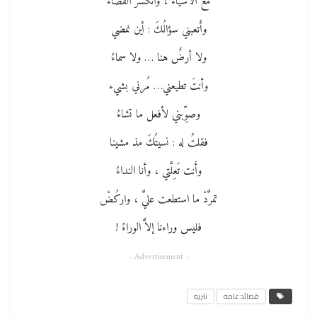
مع الأشياء ، وانكسر الفضاءُ
وأَتعبني سؤالُكَ : أين نمضي
ولا أرضٌ هنا … ولا سماءُ
وأنتَ تطيعني… مُرني بشيء
وصوِّبني لأفعل ما تشاءُ
فقلتُ له : نسيتُكَ مذ مشينا
وأَنت تَعِلَّتي ، وأنا النداءُ
تمرَّدْ ما استطعت عليَّ ، واركُضْ
فليس وراءنا إلاَّ الوراءُ !
- Advertisement -
قصائد عامه
نثريه