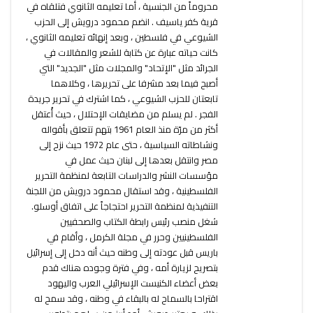
محروماً من الجنسية ، أما تعليمه الثانوي فتلقاه في
قرية كفر ياسيف . انضم محمود درويش إلى الحزب
الشيوعي في فلسطين ، وبعد إنهائه تعليمه الثانوي ،
كانت حياته عبارة عن كتابة للشعر والمقالات في
الجرائد مثل "الإتحاد" والمجلات مثل "الجديد" التي
أصبح فيما بعد مشرفا على تحريرها ، وكلاهما
تابعتان للحزب الشيوعي ، كما اشترك في تحرير جريدة
الفجر . لم يسلم من مضايقات الإحتلال ، حيث أُعتقل
أكثر من مرّة منذ العام 1961 بتهم تتعلق بأقواله
ونشاطاته السياسية ، حتى عام 1972 حيث نزح إلى
مصر وانتقل بعدها إلى لبنان حيث عمل في
مؤسسات النشر والدراسات التابعة لمنظمة التحرير
الفلسطينية ، وقد استقال محمود درويش من اللجنة
التنفيذية لمنظمة التحرير احتجاجاً على اتفاق أوسلو.
شغل منصب رئيس رابطة الكتاب والصحفيين
الفلسطينيين وحرر في مجلة الكرمل ، وأقام في
باريس قبل عودته إلى وطنه حيث أنه دخل إلى إسرائيل
بتصريح لزيارة أمه ، وفي فترة وجوده هناك قدم
بعض أعضاء الكنيست الإسرائيلي العرب واليهود
اقتراحا بالسماح له بالبقاء في وطنه ، وقد سمح له