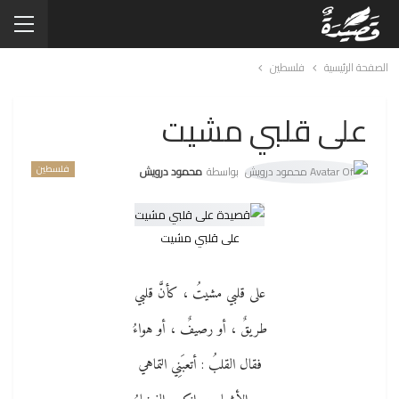
الصفحة الرئيسية
فلسطين
على قلبي مشيت
فلسطين
بواسطة
محمود درويش
على قلبي مشيت
على قلبي مشيتُ ، كأنَّ قلبي
طريقٌ ، أو رصيفٌ ، أو هواءُ
فقال القلبُ : أتعبَنِي التماهي