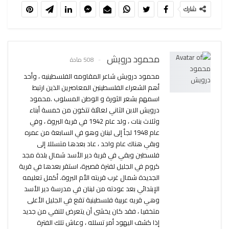
شارك
محمود درويش
508 مادة
محمود درويش شاعر المقاومه الفلسطينيه ، وأحد
أهم الشعراء الفلسطينين المعاصرين الذين ارتبط
اسمهم بشعر الثورة و الوطن المسلوب .محمود
درويش الابن الثاني لعائلة تتكون من خمسة أبناء
وثلاث بنات ، ولد عام 1942 في قرية البروة ، وفي
عام 1948 لجأ إلى لبنان وهو في السابعة من عمره
وبقي هناك عام واحد ، عاد بعدها متسللا إلى
فلسطين وبقي في قرية دير الأسد شمال بلدة مجد
كروم في الجليل لفترة قصيرة، استقر بعدها في قرية
الجديدة شمال غرب قريته الأم البروة. أكمل تعليمه
الإبتدائي بعد عودته من لبنان في مدرسة دير الأسد
وهي قريه عربية فلسطينية تقع في الجليل الأعلى
متخفيا ، فقد كان يخشى أن يتعرض للنفي من جديد
إذا كشف اليهود أمر تسلله ، وعاش تلك الفترة