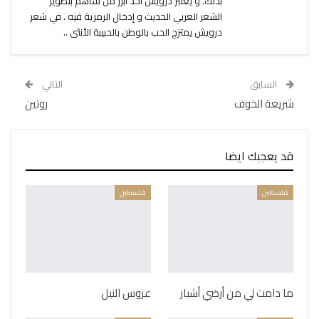
بذلك. و يعتبر درويش أحد أبرز من ساهم بتطوير
الشعر العربي الحديث و إدخال الرمزية فيه . في شعر
درويش يمتزج الحب بالوطن بالحبيبة الأنثى ..
السابق
التالي
شريعة الخوف
روتين
قد يعجبك ايضا
فلسطين
فلسطين
ما دامت لي من أرضي أشبار
عروس النيل