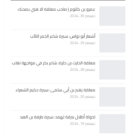
عمرو بن كلثوم | صاحب معلقة الا هبي بصحنك
ديسمبر 30, 2024
أشعار أبو نواس: سيرة شاعر الخمر التائب
ديسمبر 29, 2024
معلقة الحارث بن حلزة: شاعر بكر في مواجهة تغلب
ديسمبر 28, 2024
معلقة زهير بن أبي سلمى: سيرة حكيم الشعراء
ديسمبر 20, 2024
لخولة أطلال ببرقة ثهمد: سيرة طرفة بن العبد
ديسمبر 19, 2024