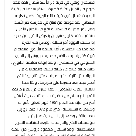
فلسطين وبقي في قرية دير الأسد شمال بلدة مجد
كروم في الجليل لفترة قصيرة، استقر بعدها في قرية
الجديدة شمال غرب قريته الأم البروة. أكمل تعليمه
الإبتدائي بعد عودته من لبنان في مدرسة دير الأسد
وهي قريه عربية فلسطينية تقع في الجليل الأعلى
متخفيا ، فقد كان يخشى أن يتعرض للنفي من جديد
إذا كشف اليهود أمر تسلله ، وعاش تلك الفترة
محروماً من الجنسية ، أما تعليمه الثانوي فتلقاه في
قرية كفر ياسيف . انضم محمود درويش إلى الحزب
الشيوعي في فلسطين ، وبعد إنهائه تعليمه الثانوي ،
كانت حياته عبارة عن كتابة للشعر والمقالات في
الجرائد مثل "الإتحاد" والمجلات مثل "الجديد" التي
أصبح فيما بعد مشرفا على تحريرها ، وكلاهما
تابعتان للحزب الشيوعي ، كما اشترك في تحرير جريدة
الفجر . لم يسلم من مضايقات الإحتلال ، حيث أُعتقل
أكثر من مرّة منذ العام 1961 بتهم تتعلق بأقواله
ونشاطاته السياسية ، حتى عام 1972 حيث نزح إلى
مصر وانتقل بعدها إلى لبنان حيث عمل في
مؤسسات النشر والدراسات التابعة لمنظمة التحرير
الفلسطينية ، وقد استقال محمود درويش من اللجنة
التنفيذية لمنظمة التحرير احتجاجاً على اتفاق أوسلو.