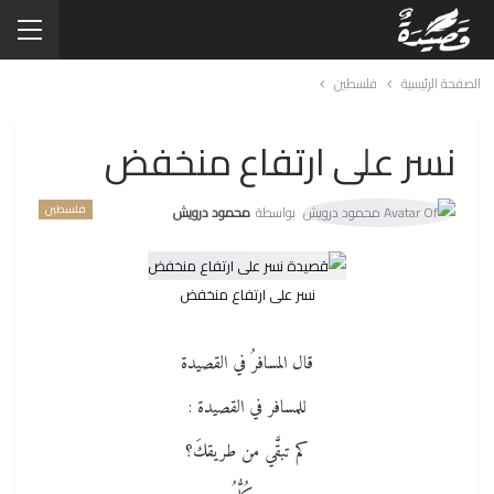
الصفحة الرئيسية
فلسطين
نسر على ارتفاع منخفض
فلسطين
بواسطة
محمود درويش
نسر على ارتفاع منخفض
قال المسافرُ في القصيدة
للمسافر في القصيدة :
كم تبقَّي من طريقكَ؟