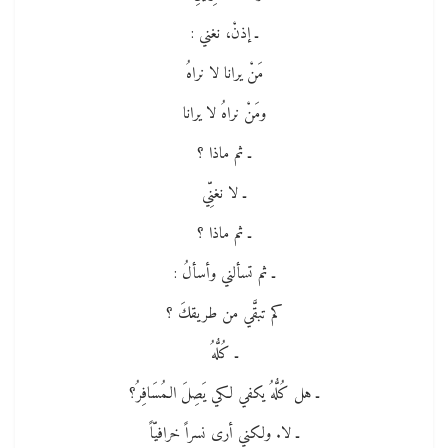
ـ إذنْ، نغني :
مَنْ يرانا لا نراهُ
ومَنْ نراهُ لا يرانا
ـ ثم ماذا ؟
ـ لا نغنِّي
ـ ثم ماذا ؟
ـ ثم تسألني وأسألُ :
كم تبقَّي من طريقكَ ؟
ـ كُلُّهُ
ـ هل كُلُّهُ يكفي لكي يَصِلَ الـمُسَافِرُ؟
ـ لا. ولكني أرى نسراً خرافيّاً