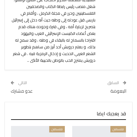
شغل منصب رئيس رابطة الكتاب والصحفيين
الفلسطينيين وحرر في مجلة الكرمل ، وأقام في
باريس قبل عودته إلى وطنه حيث أنه دخل إلى إسرائيل
بتصريح لزيارة أمه ، وفي فترة وجوده هناك قدم
بعض أعضاء الكنيست الإسرائيلي العرب واليهود
اقتراحا بالسماح له بالبقاء في وطنه ، وقد سمح له
بذلك. و يعتبر درويش أحد أبرز من ساهم بتطوير
الشعر العربي الحديث و إدخال الرمزية فيه . في شعر
درويش يمتزج الحب بالوطن بالحبيبة الأنثى ..
السابق
التالي
البعوضة
عدو مشترك
قد يعجبك ايضا
فلسطين
فلسطين