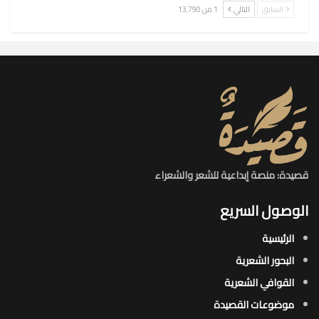
السابق
التالي
1 من 13٬790
قصيدة: منصة إبداعية للشعر والشعراء
الوصول السريع
الرئيسية
البحور الشعرية​
القوافي الشعرية​
موضوعات القصيدة​