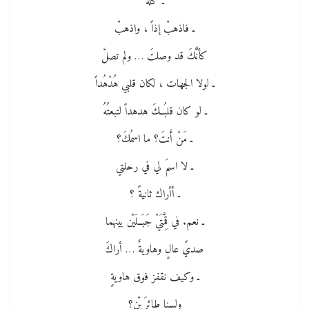
ـ كُلُّهُ
ـ فاذهبْ إذاً ، واذهبْ
كأنَّكَ قد وصلتَ … ولم تصلْ
ـ لولا الجهات ، لكان قلبي هُدْهُداً
ـ لو كان قلبُــكَ هدهداً لتبعتُهُ
ـ مَنْ أَنتَ؟ ما اسمُكَ؟
ـ لا اسمَ لي في رحلتي
ـ أأراك ثانيةً ؟
ـ نعم. في قِمَّتَيْ جَبَــلَيْن بينهما
صديً عالٍ وهاويةٌ … أراكَ
ـ وكيف نقفز فوق هاويةٍ
ولسنا طائِرَ يْنِ؟