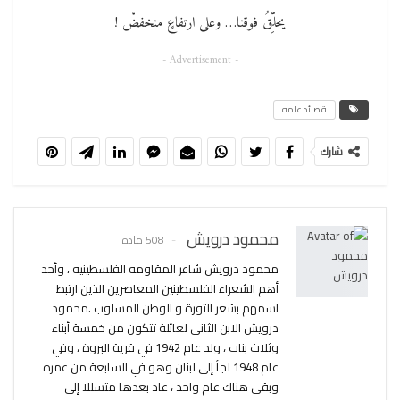
يحلِّقُ فوقنا… وعلى ارتفاعٍ منخفضْ !
- Advertisement -
قصائد عامه
شارك
محمود درويش
508 مادة
محمود درويش شاعر المقاومه الفلسطينيه ، وأحد
أهم الشعراء الفلسطينين المعاصرين الذين ارتبط
اسمهم بشعر الثورة و الوطن المسلوب .محمود
درويش الابن الثاني لعائلة تتكون من خمسة أبناء
وثلاث بنات ، ولد عام 1942 في قرية البروة ، وفي
عام 1948 لجأ إلى لبنان وهو في السابعة من عمره
وبقي هناك عام واحد ، عاد بعدها متسللا إلى