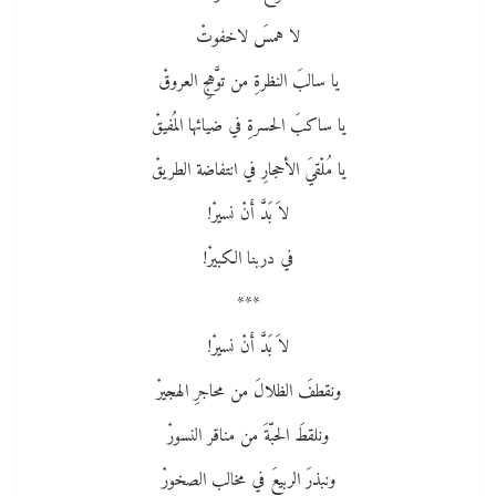
لا همسَ لاخفوتْ
يا سالبَ النظرةِ من توَّهجِ العروقْ
يا ساكبَ الحسرةِ في ضيائها المُفيقْ
يا مُلْقيَ الأحجارِ في انتفاضة الطريقْ
لاَ بَدَّ أَنْ نسيرْ!
في دربنا الكبيرْ!
***
لاَ بَدَّ أَنْ نسيرْ!
ونقطفَ الظلالَ من محاجرِ الهجيرْ
ونلقطَ الحبّةَ من مناقر النسورْ
ونبذرَ الربيعَ في مخالب الصخورْ