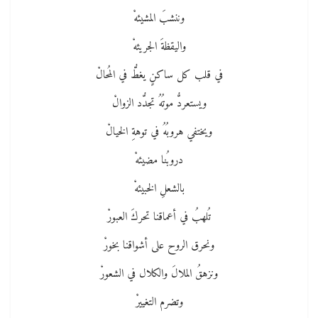
وننشبَ المشيئهْ
واليقظةَ الجريئهْ
في قلب كل ساكنٍ يغطُّ في المُحالْ
ويستعردُّ موتُهُ تجدُّد الزوالْ
ويختفي هروبُهُ في توهةِ الخيالْ
دروبُنا مضيئهْ
بالشعلِ الخبيئهْ
تُلهبُ في أعماقنا تحركَ العبورْ
ونحرق الروح على أشواقنا بخورْ
ونزهقُ الملالَ والكلال في الشعورْ
وتضرم التغييرْ