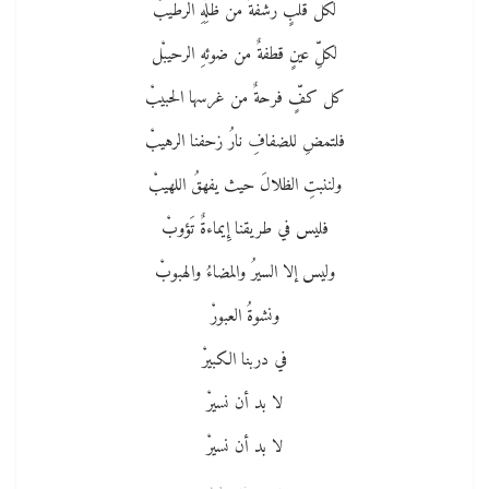
لكل قلبٍ رشفةٌ من ظلِّهِ الرطيبْ
لكلِّ عينٍ قطفةٌ من ضوئهِ الرحيبْل
كل كفٍّ فرحةٌ من غرسها الحبيبْ
فلتمضِ للضفافِ نارُ زحفنا الرهيبْ
ولننبتِ الظلالَ حيث يفهقُ اللهيبْ
فليس في طريقنا إِيماءةٌ تَؤوبْ
وليس إلا السيرُ والمضاءُ والهبوبْ
ونشوةُ العبورْ
في دربنا الكبيرْ
لا بد أن نسيرْ
لا بد أن نسيرْ