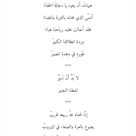
هيهاتَ أن يعود يا دجالةَ الخفاءْ
أمسُ الذي فتناه بالثورة والمضاءْ
فقد أحالت ظلمه رياحنا هباءْ
وردة انطلاقنا الكبيرْ
لجَورهِ في وهدةِ المصيرْ
***
لا بُدَّ أَنْ نَسِيْرْ
لشطنا النضير
***
إنّا لمحناه غدٌ ربيعه قريبْ
يضوع بالعزة والصفاء في الدروبْ