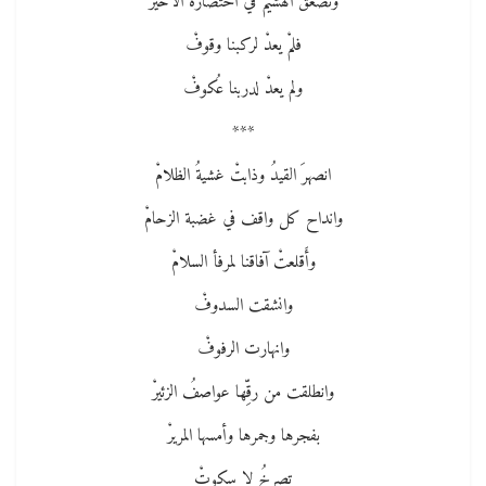
ونصعقَ الهشيمَ في احتضاره الأخيرْ
فلمْ يعدْ لركبنا وقوفْ
ولم يعدْ لدربنا عُكوفْ
***
انصهرَ القيدُ وذابتْ غشيةُ الظلامْ
وانداح كل واقف في غضبة الزحامْ
وأَقلعتْ آفاقنا لمرفأ السلامْ
وانشقت السدوفْ
وانهارت الرفوفْ
وانطلقت من رقِّها عواصفُ الزئيرْ
بفجرها وجمرها وأمسها المريرْ
تصرخُ لا سكوتْ