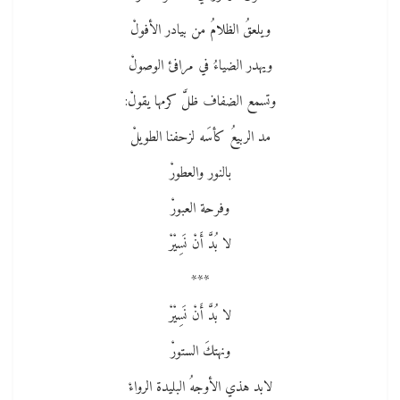
ويلعقُ الظلامُ من بيادر الأفولْ
ويهدر الضياءُ في مرافئ الوصولْ
وتسمع الضفاف ظلَّ كرمها يقولْ:
مد الربيعُ كأسَه لزحفنا الطويلْ
بالنور والعطورْ
وفرحة العبورْ
لا بُدَّ أَنْ نَسِيْرْ
***
لا بُدَّ أَنْ نَسِيْرْ
ونهتكَ الستورْ
لابد هذي الأوجهُ البليدة الرواءْ