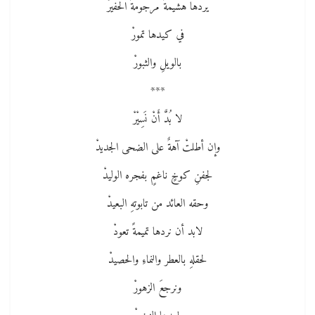
يردها هشيمةً مرجومةَ الحفيرْ
في كيدها تمورْ
بالويلِ والثبورْ
***
لا بُدَّ أَنْ نَسِيْرْ
وإن أطلتْ آهةٌ على الضحى الجديدْ
لجفنِ كوخٍ ناغمٍ بفجره الوليدْ
وحقه العائد من تابوتهِ البعيدْ
لابد أن نردها تميمةً تعودْ
لحقلهِ بالعطر والنماءِ والحصيدْ
ونرجعَ الزهورْ