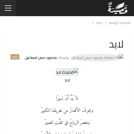
الصفحة الرئيسية
مصر
لابد
مصر
بواسطة
محمود حسن اسماعيل
لابد
لاَ بَدَّ أَنْ نسيرْ!
ونجرفَ الأقدارَ من طريقنا الكبيرْ
ونعصرَ الرياحَ في تلفُّت المصيرْ