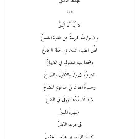
لمهدها النضيرْ
***
لا بُدَّ أَنْ نَسِيْرْ
وإن توارتْ غرسةٌ عن قطرة الشعاعْ
لصُّ الضياءِ شدها في لحظة الرضاعْ
وضمها لليله المهتوكِ في الضياعْ
لتشربَ الذبولَ والأفولَ والضياعْ
وحسرةَ الهوان في طاغوتهِ المضاعْ
لابد أن نُردَّها تُورقُ في البقاعْ
ونلهبَ المسيرْ
في دربنا الكبيرْ
لتشرقَ الزهور في مخاصر الحقولْ