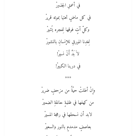
في أعمقِ الجذورْ
في كل ماضٍ تحتها بموته قريرْ
وكلِّ آتٍ فوقها لِفجره يُشيرْ
لِغدِنا المورقِ للإنسانِ بالنشورْ
لاَ بَدَّ أَنْ نسيرْ!
في دربنا الكبيرْ!
***
وإنْ أطلتْ حيّةٌ من مزحفٍ ضريرْ
من كهفها في ظلمةٍ حانقةِ الضميرْ
لابد أن نسحقها في رهجة المسيرْ
بعاصفٍ مدمدمٍ بالنور والسعيرْ