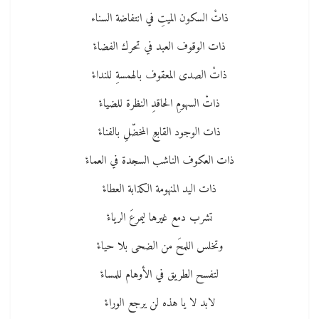
ذاتْ السكون الميتِ في انتفاضة السناء
ذات الوقوف العبد في تحرك الفضاءْ
ذاتْ الصدى المعقوف بالهمسةِ للنداءْ
ذاتْ السهومِ الحاقدِ النظرة للضياءْ
ذات الوجود القابعِ المخضّلِ بالفناءْ
ذات العكوف الناشب السجدة في العماءْ
ذات اليد المنهومة الكذابة العطاءْ
تشرب دمع غيرها ليمرعَ الرياءْ
وتخلس اللمحَ من الضحى بلا حياءْ
لتفسح الطريق في الأوهام للمساءْ
لابد لا يا هذه لن يرجع الوراءْ