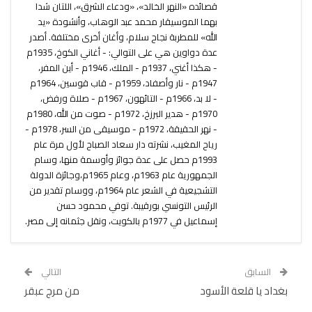
قصائده «النهر الخالد»، «ودعاء الشرق»، اللتان شدا
بهما الموسيقار محمد عبد الوهاب، وأنشودة «يد
الله» للمطربة نجاح سلام، وأغان أخرى مختلفة. أصدر
عدة دواوين هي على التوالي: - أغاني الكوخ، 1935م
- هكذا أغني، 1937م - الملك، 1946م - أين المفر،
1947م - نار وأصفاد، 1959م - قاب قوسين، 1964م
- لا بد، 1966م - التائهون، 1967م - صلاة ورفض،
1970م - هدير البرزخ، 1972م - صوت من الله، 1980م
- نهر الحقيقة، 1972م - موسيقى من السر، 1978م -
رياح المغيب، نشرته دار سعاد الصباح لأول مرة عام
1993م حصل على عدة جوائز وأوسمة منها، وسام
الجمهورية عام 1963م، وعام 1965م،وجائزة الدولة
التشجيعية في الشعر عام 1964م، ووسام تقدير من
الرئيس التونسي بورقيبة. توفي محمود حسن
إسماعيل في 1977م بالكويت، ونقل جثمانه إلى مصر.
السابق
التالي
بغداد يا قلعة الأسود
من مرج عبقر