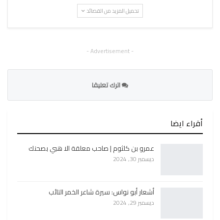
تحميل المزيد من القصائد
- Advertisement -
اترك تعليقا
أقراء ايضا
عمرو بن كلثوم | صاحب معلقة الا هبي بصحنك
ديسمبر 30, 2024
أشعار أبو نواس: سيرة شاعر الخمر التائب
ديسمبر 29, 2024