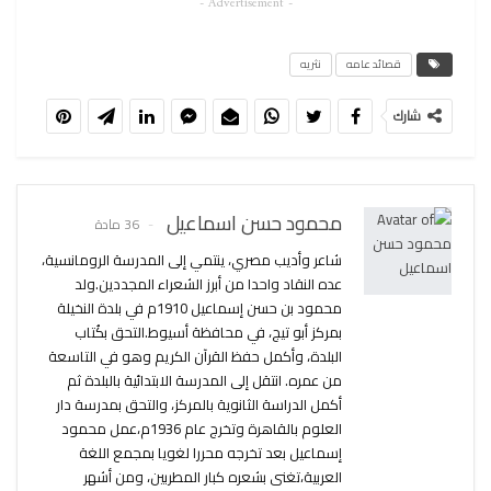
- Advertisement -
قصائد عامه
نثريه
شارك
محمود حسن اسماعيل
36 مادة
شاعر وأديب مصري، ينتمي إلى المدرسة الرومانسية،
عده النقاد واحدا من أبرز الشعراء المجددين.ولد
محمود بن حسن إسماعيل 1910م في بلدة النخيلة
بمركز أبو تيج، في محافظة أسيوط.التحق بكُتاب
البلدة، وأكمل حفظ القرآن الكريم وهو في التاسعة
من عمره. انتقل إلى المدرسة الابتدائية بالبلدة ثم
أكمل الدراسة الثانوية بالمركز، والتحق بمدرسة دار
العلوم بالقاهرة وتخرج عام 1936م،عمل محمود
إسماعيل بعد تخرجه محررا لغويا بمجمع اللغة
العربية،تغنى بشعره كبار المطربين، ومن أشهر