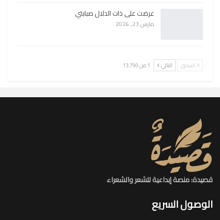
عرضت على ذات الدلال صبابتي
مارس 23, 2024
السابق
التالي
1 من 13٬790
قصيدة: منصة إبداعية للشعر والشعراء
الوصول السريع