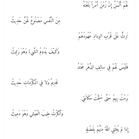
لَهُمْ أَلْسُنٌ إِنْ رُمْنَ أَمْراً بَلَغْنَهُ
مِنَ النَّفْسِ مَصْنُوعٌ لَهُنَّ حَدِيثُ
تَرِثُّ عَلَى قُرْبِ الوِدادِ عُهُودُهُمْ
وَكَيْفَ يَدُومُ الشَّيءُ وَهْوَ رَثِيثُ
فَلَيْسَ لَهُمْ فِي سالِفِ الدَّهْرِ مَحْتدٌ
قَدِيمٌ وَلا فِي الْمَكْرُمَاتِ حَدِيثُ
بَرِمْتُ بِهِمْ حَتَّى سَئِمْتُ مَكَانَتِي
وَأَنْكَرْتُ طِيبَ الْعَيْشِ وَهْوَ دَمِيثُ
إِذا لم يُغِثْنِي اللهُ مِنْهُمْ بِفَضْلِهِ