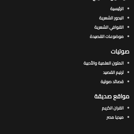
الرئيسية
البحور الشعرية​
القوافي الشعرية​
موضوعات القصيدة​
صوتيات
المتون العلمية والأدبية
ترنيم القصيد
قصائد صوتية
مواقع صديقة
القران الكريم
ميديا مصر