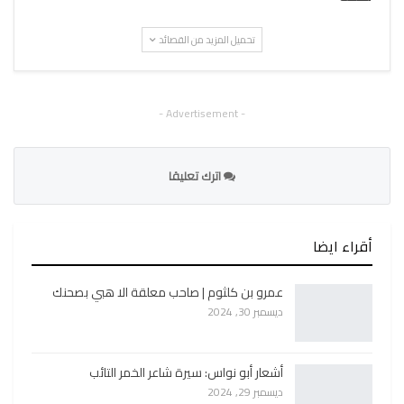
تحميل المزيد من القصائد
- Advertisement -
اترك تعليقا
أقراء ايضا
عمرو بن كلثوم | صاحب معلقة الا هبي بصحنك
ديسمبر 30, 2024
أشعار أبو نواس: سيرة شاعر الخمر التائب
ديسمبر 29, 2024