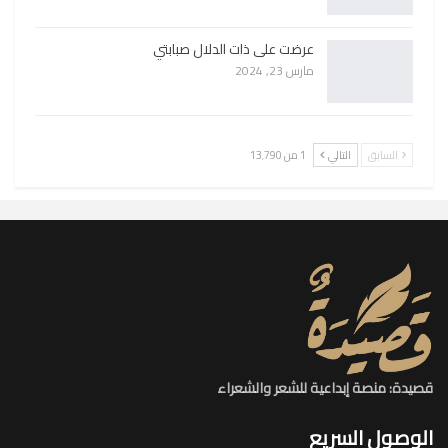
عرضت على ذات الدلال صبابتي
مارس 23, 2024
السابق
التالي
1 من 13٬790
قصيدة: منصة إبداعية للشعر والشعراء
الوصول السريع