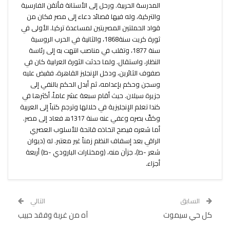
المدرسة الحربية. ورحل إلى الأستانة فأتقن الفارسية
والتركية، وله فيها قصائد دعاء إلى مصر فكان من
قواد الحملتين المصريتين لمساعدة تركيا. الأولى في
ثورة كريت سنة1868، والثانية في الحرب الروسية
سنة 1877، وتقلب في مناصب انتهت به إلى رئاسة
النظار، واستقال. ولما حدثت الثورة العرابية كان في
صفوف الثائرين، ودخل الإنجليز القاهرة، فقبض عليه
وسجن وحكم بإعدامه، ثم أبدل الحكم بالنفي إلى
جزيرة سيلان. حيث أقام سبعة عشر عاماً، أكثرها في
كندا تعلم الإنجليزية في خلالها وترجم كتباً إلى العربية
وكفَّ بصره وعفي عنه سنة 1317ه‍ فعاد إلى مصر.
أما شعره فيصح اتخاذه قاتحة للأسلوب العصري
الراقي بعد إسفاف النظم زمناً غير معتبر. له (ديوان
شعر -ط)، جزآن منه، (ومختارات البارودي -ط) أربعة
أجزاء.
السابق
التالي
كل حي سيموت
آه من غربة وفقد حبيب