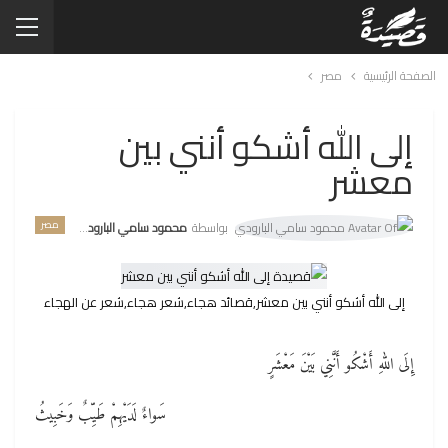
الصفحة الرئيسية
مصر
إلى الله أشكو أنني بين
معشر
مصر
بواسطة
محمود سامي البارودي
إلى الله أشكو أنني بين معشر,قصائد هجاء,شعر هجاء,شعر عن الهجاء
إِلَى اللهِ أَشْكُو أَنَّنِي بَيْنَ مَعْشَرٍ
سَواءٌ لَدَيْهِمْ طَيِّبٌ وَخَبِيثُ