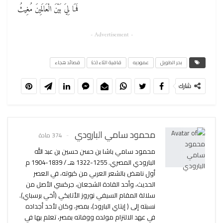
فَمَا لِيَ بَيْنَ الْعَالَمِينَ مُغِيثُ
- Advertisement -
بحر الطويل
عموديه
قافية الثاء (ث)
قصائد هجاء
شارك
محمود سامي البارودي
374 مادة
محمود سامي باشا بن حسن حسين بن عبد الله
البارودي المصري. 1255-1322 هـ / 1839-1904 م
أول ناهض بالشعر العربي من كبوته، في العصر
الحديث، وأحد القادة الشجعان، جركسي الأصل من
سلالة المقام السيفي نوروز الأتابكي (أخي برسباي).
نسبته إلى ( إيتاي البارود)، بمصر، وكان لأحد أجداده
في عهد الالتزام مولده ووفاته بمصر، تعلم بها في