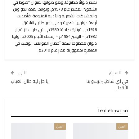
تصدر ديوانًا مطبوعًا، وهو ديوانها بعنوان "خيوط في
الشفق" المصدر عام 1978م. وتوالت بعده الدواوين
والمشاركات الشعرية والأدبية المتنوعة، فأصدرت
أربعة دواوين شعرية وهي: خيوط في الشفق
1978م - قيثارة صامتة 1980م - في طيات الإنفجار
1982م – الهجير 1984م – رمضاء الأيام 2005م، ولها
ديوان مخطوط اسمه أحضان المواهب. توفيت في
القاهرة بجمهورية مصر عام 2010م.
السابق
التالي
في اي شاطئ ترسو بنا
يا خل لية طال الغياب
الأقدار
قد يعجبك ايضا
اليمن
اليمن