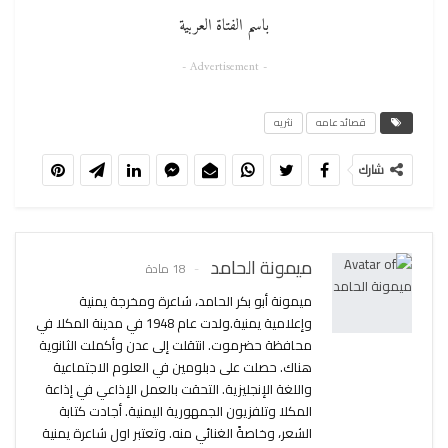
باسم الفتاة العربية
- Advertisement -
قصائد عامه
نثريه
شارك
ميمونة الحامد
18 مادة
ميمونة أبو بكر الحامد، شاعرة ومخرجة يمنية
وإعلامية يمنية.ولدت عام 1948 في مدينة المكلا في
محافظة حضرموت. انتقلت إلى عدن وأكملت الثانوية
هناك. حصلت على دبلومين في العلوم الاجتماعية
واللغة الإنجليزية. التحقت بالعمل الإذاعي في إذاعة
المكلا وتلفزيون الجمهورية اليمنية. أجادت كتابة
الشعر، وخاصةً الغنائي منه. وتعتبر اول شاعرة يمنية