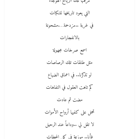
مزقتها تلك الرياح الهوجاء
التي يعود تاريخها للنكبات
في غربة ..مزدحمة….مشحونة
بالانفجارات
اسمع صرخات مجهولة
مثل طلقات تلك الرصاصات
لو تذكرنا.. في اعماق الضياع
كم تاهت العقول في التفاهات
مضت ثم عادت
تحمل على كفيها أرواح الأموات
لا تقل لي ..وداعاً عند الرحيل
فأنا.. موزعة في كل المحطات