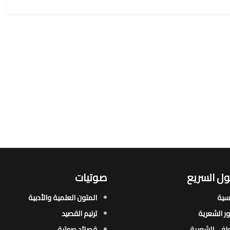
ل السريع
صوتيات
يسية
المتون العلمية والأدبية
ور الشعرية​
ترنيم القصيد
افي الشعرية​
قصائد صوتية