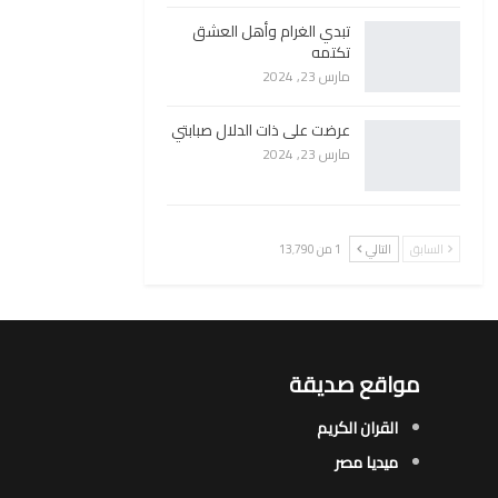
تبدي الغرام وأهل العشق
تكتمه
مارس 23, 2024
عرضت على ذات الدلال صبابتي
مارس 23, 2024
السابق
التالي
1 من 13٬790
مواقع صديقة
القران الكريم
ميديا مصر