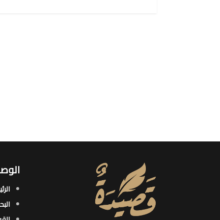
الوصو
الرئ
البح
القو