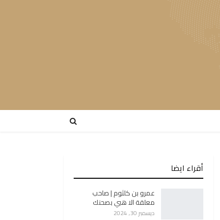
أقراء ايضا
عمرو بن كلثوم | صاحب
معلقة الا هبي بصحنك
ديسمبر 30, 2024