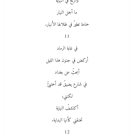
والريحُ في النهاية
ما أجمل النهار
حمامة تطيرُ في ظلالها الأنهار.
11
في غابة الرماد
أركض في جنون هذا الليل
أبحثُ عن بغداد
في شارع يضيقُ قد أختبئُ
لكنني،
أكتشفُ النهاية
تخنقني كأنها البداية.
12