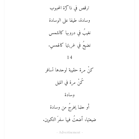
ترقص في ذاكرة المحبوب
وسادة، طيفا على الوسادة
نغيبُ في دروبها كالشمس
نضيعُ في غربتها كالهمسِ.
14
كنْ مرة حقيبة لوحدها تسافر
كُنْ مرة في الليل
وسادة
أو حلما يخرجُ من وسادة
ضيعتها، أضعتُ فيها سفرَ التكوين.
- Advertisement -