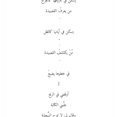
يسكنُ في حروفها كالجرح
من يعرفُ القصيدة
يسكن في أيامها كالظل
مّنْ يكتشفُ القصيدة
في خطوها يضيعُ
2
أوقفني في الريح
علَّمني الكتابة
وقال لي: لا تبرح السُّحابة