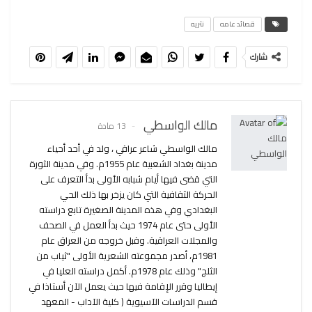
قصائد عامه
نثريه
شارك
مالك الواسطي
13 مادة
مالك الواسطي شاعر عراقي ، ولد في أحد أحياء
مدينة بغداد الشعبية عام 1955م. وفي مدينة الثورة
التي قضى فيها أيام شبابه الأولى بدأ التعرف على
الحركة الثقافية التي كان يزخر بها ذلك الحي
البغدادي وفي هذه المدينة الصغيرة تابع دراسته
الأولى حتى عام 1974 حيث بدأ العمل في الصحف
والمجلات العراقية. وقبل خروجه من العراق عام
1981م، أصدر مجموعته الشعرية الأولى "ثياب من
الثلج" وذلك عام 1978م. أكمل دراسته العليا في
إيطاليا وقرر الإقامة فيها حيث يعمل الآن أستاذا في
قسم الدراسات الآسيوية ( كلية الآداب - المعهد