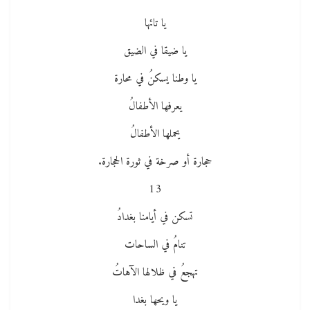
يا تائها
يا ضيقا في الضيق
يا وطنا يسكنُ في محارة
يعرفها الأطفالُ
يحملها الأطفالُ
حجارة أو صرخة في ثورة الحجارة.
13
تسكن في أيامنا بغدادُ
تنامُ في الساحات
تهجعُ في ظلالها الآهاتُ
يا ويحها بغدا