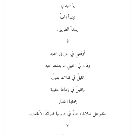
يا سيدي
تبتدأ المحبةُ
يبتدأ الطريق.
8
أوقفني في غربتي سحابه
وقال لي: محبتي ما بعدها محبه
الليلُ في ظلالها يغيبُ
والليلُ في زماننا حقيبة
يحملها القطار
تغفو على ظلالها، تنامُ في دروبها قصائدُ الأطفال.
9