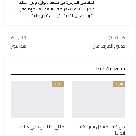
الجامعي الشرقي) في مدينة نابولي. وفي إيطاليا،
واصل الكتابة الشعرية في اللغة العربية إضافة إلى
كتابته لبعض القصائد في اللغة الإيطالية.
السابق
التالي
حدثني العارف قال
هذا بيتي
قد يعجبك ايضا
العراق
العراق
من خلف مسدل ستر الغيب
ما لي إذا الليل دجى صاحب
لاح لنا