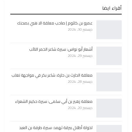
أقراء ايضا
عمرو بن كلثوم | صاحب معلقة الا هبي بصحنك
ديسمبر 30, 2024
أشعار أبو نواس: سيرة شاعر الخمر التائب
ديسمبر 29, 2024
معلقة الحارث بن حلزة: شاعر بكر في مواجهة تغلب
ديسمبر 28, 2024
معلقة زهير بن أبي سلمى: سيرة حكيم الشعراء
ديسمبر 20, 2024
لخولة أطلال ببرقة ثهمد: سيرة طرفة بن العبد