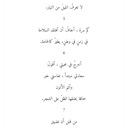
لا تعرفُ الليلَ من النهار.
5
كم مرة ، أخافُ أن أفتقد السلامة
في زمنٍ في وطنٍ، يطيرُ كالحمامة.
6
أخرجُ في محبتي ، أقولْ:
سعادتي مبتدأ ، تعاستي خبر
وأنتم الآتون
حماقة يخنقها الظلُ على الشجر.
7
من قبل أن تضيق