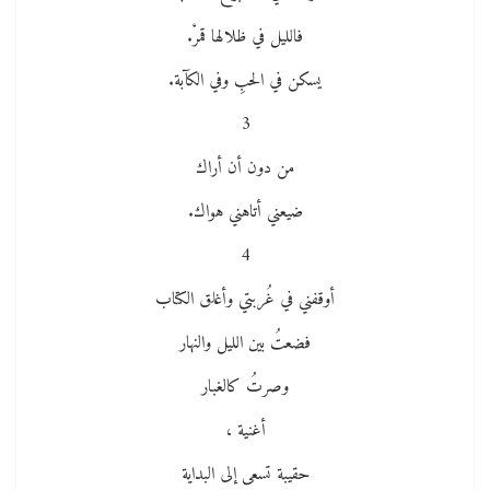
فالليل في ظلالها قمرْ.
يسكن في الحبِ وفي الكآبة.
3
من دون أن أراك
ضيعني أتاهني هواك.
4
أوقفني في غُربتي وأغلق الكتاب
فضعتُ بين الليل والنهار
وصرتُ كالغبار
أغنية ،
حقيبة تسعى إلى البداية