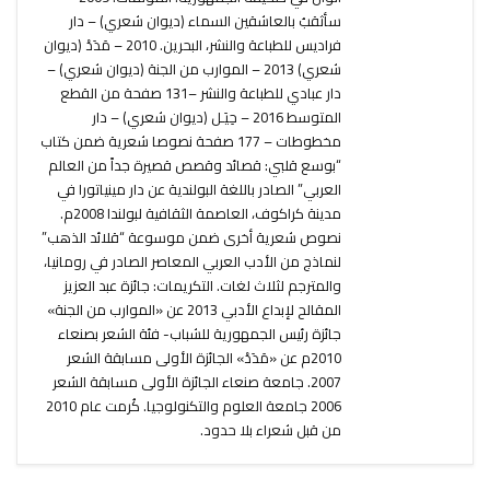
سأثقبُ بالعاشقين السماء (ديوان شعري) – دار
فراديس للطباعة والنشر، البحرين. 2010 – مَدَدْ (ديوان
شعري) 2013 – الموارب من الجنة (ديوان شعري) –
دار عبادي للطباعة والنشر –131 صفحة من القطع
المتوسط 2016 – حِيَـل (ديوان شعري) – دار
مخطوطات – 177 صفحة نصوصا شعرية ضمن كتاب
“بوسع قلبي: قصائد وقصص قصيرة جداً من العالم
العربي” الصادر باللغة البولندية عن دار مينياتورا في
مدينة كراكوف، العاصمة الثقافية لبولندا 2008م.
نصوص شعرية أخرى ضمن موسوعة “قلائد الذهب”
لنماذج من الأدب العربي المعاصر الصادر في رومانيا،
والمترجم لثلاث لغات. التكريمات: جائزة عبد العزيز
المقالح لإبداع الأدبي 2013 عن «الموارب من الجنة»
جائزة رئيس الجمهورية للشباب- فئة الشعر بصنعاء
2010م عن «مَدَدْ» الجائزة الأولى مسابقة الشعر
2007. جامعة صنعاء الجائزة الأولى مسابقة الشعر
2006 جامعة العلوم والتكنولوجيا. كُرمت عام 2010
من قبل شعراء بلا حدود.