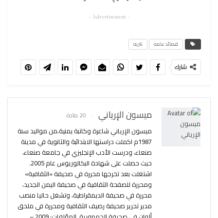
- Advertisement -
قصائد عامه
نثريه
شارك
ميسون الإرياني
20 مادة
ميسون الإرياني شاعرة وكاتبة يمنية،من مواليد سنة
1987م اكملت دراستها الابتدائبة والثانوية في مدينة
صنعاء، ودرست الأدب الإنجليزي في جامعة صنعاء،
حيث حصلت على شهادة البكالوريوس عام 2005.
اشتغلت بعد تخرجها محررة في صحيفة «الثقافية»
ومحررة للصفحة الثقافية في صحيفة اليمن الجديد،
محررة في صحيفة الديمقراطية، وتشغل حاليا منصب
مدير تحرير صحيفة رصيف الثقافية ومحررة في ملحق
ألوان في صحيفة الجمهورية. المؤلفات: 2009 –