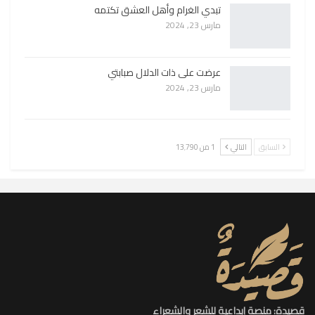
تبدي الغرام وأهل العشق تكتمه
مارس 23, 2024
عرضت على ذات الدلال صبابتي
مارس 23, 2024
السابق
التالي
1 من 13٬790
قصيدة: منصة إبداعية للشعر والشعراء