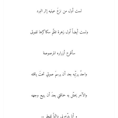
لست أول من نزعَ عينيه إثر البرد
ولست أيضاً أول زهرة تقلّم سكاكرها للموتى
سأقرع أزراره المرصوصة
واحدٌ يرتِّبه بعد أن يرسمَ صوتي تحتَ ياقته
والآخر يحتّل به حماقتي بعدَ أن يبيع وجهه
و أنا يدّخرني دائماً للمطر ..