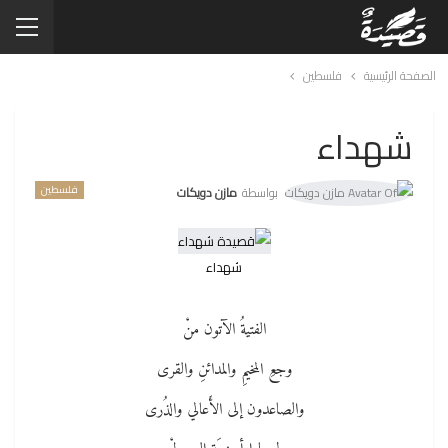
الصفحة الرئيسية
فلسطين
شهداء
فلسطين
بواسطة
مازن دويكات
شهداء
الفتيةُ الآتون منْ
وجعِ المخيمِ والمدائنِ والقرى
والصاعدون إلى الأَعالي والذُرى