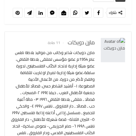
شارك
مازن دويكات
11 مادة
مازن دويكات شاعر وكاتب من مواليد بلاطة نابلس
عام 1954م عضو مؤسس لملتقى بلاطة الثقافي،
عضو هيئة إدارية لاتحاد الكتّاب الفلسطينيي لدورة
سابقة،عضو هيئة إدارية لمركز اوغاريت للثقافة
والفكر لأكثر من دورة. من الأعمال الأدبية
المطبوعة: ١- أناشيد الشاطر حسن، قصائد للأطفال،
جمعية الأطفال العرب ـ حيفا ١٩٩٤ ٢-المسرات ـ
قصائد ـ ملتقى بلاطة الثقافي ١٩٩٦ ٣- مائة أغنية
حب ـ قصائد ـ دار الفاروق ـ نابلس ١٩٩٧ ٤- والحكي
للجميع ـ مسلسل إذاعي أذاعته إذاعة فلسطين ١٩٩٧
٥- الثيران الثلاثة- قصة شعريّة للأطفال- دار الفاروق
نابلس ١٩٩٨ ٦- صابر الجرزيمي- نصوص ساخرة- اتحاد
الكتٰاب الفلسطينيين القدس، ودار الفاروق ـ نابلس