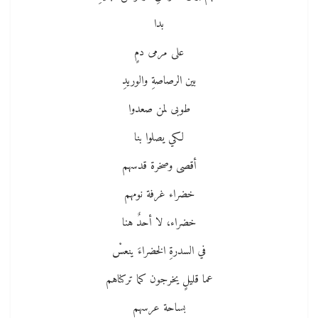
بدا
على مرمى دمٍ
بين الرصاصةِ والوريدِ
طوبى لمن صعدوا
لكي يصلوا بنا
أقصى وصخرة قدسهم
خضراء غرفة نومهم
خضراء، لا أحدٌ هنا
في السدرةِ الخضراءَ ينعسْ
عما قليلٍ يخرجون كما تركناهم
بساحة عرسهم