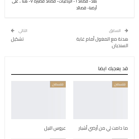
بعد- قصائد ٦- الرباعيات- قصائد قصيرة ٧- هنا .. على
أرضنا- قصائد
السابق
التالي
هدنة مع المغول أمام غابة
تشكيل
السنديان
قد يعجبك ايضا
فلسطين
فلسطين
ما دامت لي من أرضي أشبار
عروس النيل