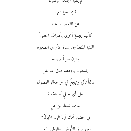
لم يطوا أجنحَةِ الوصولْ
لم يمسحوا دمهم
عن القمصان بعد،
كأنهم بمهمةِ أخرى بأطراف الحقولْ
الفتية المتجذرين بسرة الأرض الصغيرة
يأتون سرباً للضباء
ينسقون ورودهم فوق المداخلِ
دائماً تأتي وتهجعُ في جراحكمو الفصول
على أي حبلٍ أو ضفيرة
سوف تهبط من علٍ
في حضن أمك أيها الولد الخجولْ؟
دمهم براق الأرضِ، والوطن البعيدِ