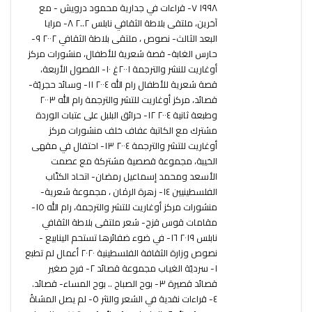
١٩٩٨ ٧- قراءات في جدارية محمود درويش - مع
آخرين، ملتقى بلاطة الثقافي نابلس ٢..٢ ٨- مرايا
البعد الثالث- نصوص ، ملتقى بلاطة الثقافي ٢٠٠٢ ٩-
حارس الغابة- قصة شعرية للأطفال، منشورات مركز
أوغاريت للنشر والترجمة ٢٠٠١غ ١٠- الفصول الأربعة،
قصة شعرية للأطفال رام الله ٢٠٠٤ ١١- وسائد حجريّة-
قصائد، مركز أوغاريت للتشر والترجمة رام الله ٢٠٠٣
وطبعة ثانية ٢٠٠٤ ١٢- حرائق البلبل على عتبات الوردة
مشترك مع الكاتبة عفاف خلف منشورات مركز
أوغاريت للتشر والترجمة ٢٠٠٤ ١٣- احتفال في مقهى
الخيبة، مجموعة قصصية مشتركة مع عصمت
الأسعد ومحمد إسماعيل رمضان- اتحاد الكتّاب
الفلسطينيين ١٤- زهرة الرمٰان ، مجموعة شعرية-
منشورات مركز أوغاريت للتشر والترجمة، رام الله ١٥-
مقامات قوس قزح- شعر ملتقى بلاطة الثقافي
نابلس ٢٠١٩ ١٦- في ضوء ضفائرها تستحم الينابيع -
نصوص وزارة الثقافة الفلسطينية ٢٠٢٠ أعمال لم تطبع
١- سرديّة الغياب مجموعة قصائد ٢- فرح صغير
قصائد قصيرة ٣- بوح الصباح .. بوح المساء- قصائد.
٤- قراءات نقدية في الشعر والنثر ٥- لم يصل المشاةُ