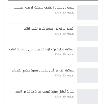
عمرو بن كلثوم | صاحب معلقة الا هبي بصحنك
ديسمبر 30, 2024
أشعار أبو نواس: سيرة شاعر الخمر التائب
ديسمبر 29, 2024
معلقة الحارث بن حلزة: شاعر بكر في مواجهة تغلب
ديسمبر 28, 2024
معلقة زهير بن أبي سلمى: سيرة حكيم الشعراء
ديسمبر 20, 2024
لخولة أطلال ببرقة ثهمد: سيرة طرفة بن العبد
ديسمبر 19, 2024