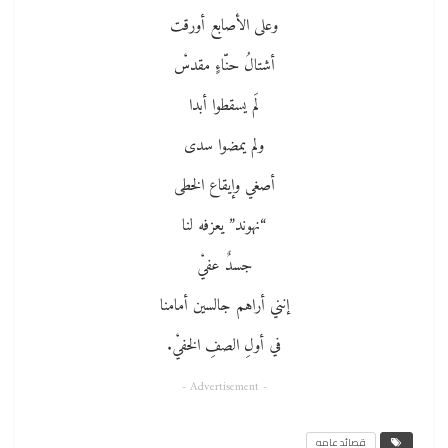
وعلى الأصابع أورقت
أشتالُ حنّاءٍ مقدسْ
لَم يسقطوا أبدا
ولم يمضوا سدى
أصغي وإيقاع الخطى
“نهوند” يعزفه لنا
جسدٌ عفيْ
إنني أراهم جالسين أمامنا
في أولِ الصفِ الخفيْ.
- Advertisement -
قصائد عامه