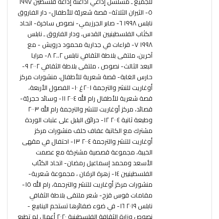
للجميع ـ مسلسل إذاعي أذاعته إذاعة فلسطين ١٩٩٧
٥- الثيران الثلاثة- قصة شعريّة للأطفال- دار الفاروق
نابلس ١٩٩٨ ٦- صابر الجرزيمي- نصوص ساخرة- اتحاد
الكتٰاب الفلسطينيين القدس، ودار الفاروق ـ نابلس
١٩٩٨ ٧- قراءات في جدارية محمود درويش - مع
آخرين، ملتقى بلاطة الثقافي نابلس ٢..٢ ٨- مرايا
البعد الثالث- نصوص ، ملتقى بلاطة الثقافي ٢٠٠٢ ٩-
حارس الغابة- قصة شعرية للأطفال، منشورات مركز
أوغاريت للنشر والترجمة ٢٠٠١غ ١٠- الفصول الأربعة،
قصة شعرية للأطفال رام الله ٢٠٠٤ ١١- وسائد حجريّة-
قصائد، مركز أوغاريت للتشر والترجمة رام الله ٢٠٠٣
وطبعة ثانية ٢٠٠٤ ١٢- حرائق البلبل على عتبات الوردة
مشترك مع الكاتبة عفاف خلف منشورات مركز
أوغاريت للتشر والترجمة ٢٠٠٤ ١٣- احتفال في مقهى
الخيبة، مجموعة قصصية مشتركة مع عصمت
الأسعد ومحمد إسماعيل رمضان- اتحاد الكتّاب
الفلسطينيين ١٤- زهرة الرمٰان ، مجموعة شعرية-
منشورات مركز أوغاريت للتشر والترجمة، رام الله ١٥-
مقامات قوس قزح- شعر ملتقى بلاطة الثقافي
نابلس ٢٠١٩ ١٦- في ضوء ضفائرها تستحم الينابيع -
نصوص وزارة الثقافة الفلسطينية ٢٠٢٠ أعمال لم تطبع