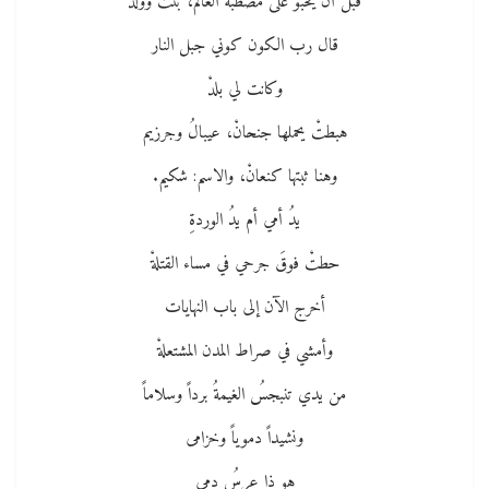
قبل أن يحبو على مصطبة العالم، بنتٌ وولدْ
قال رب الكون كوني جبل النار
وكانت لي بلدْ
هبطتْ يحملها جنحانْ، عيبالُ وجرزيم
وهنا ثبتها كنعانْ، والاسم: شكيم.
يدُ أمي أم يدُ الوردةِ
حطتْ فوقَ جرحي في مساء القتلةْ
أخرج الآن إلى باب النهايات
وأمشي في صراط المدن المشتعلةْ
من يدي تنبجسُ الغيمةُ برداً وسلاماً
ونشيداً دموياً وخزامى
هو ذا عرسُ دمي