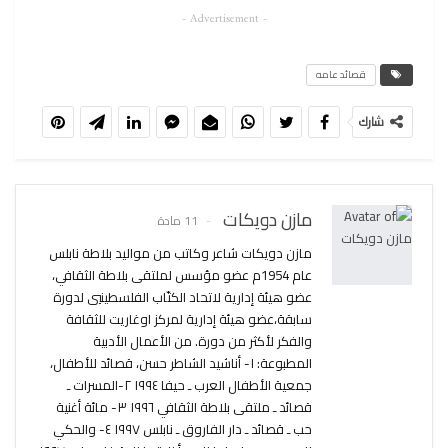
- Advertisement -
قصائد عامه
شارك
مازن دويكات
11 مادة
مازن دويكات شاعر وكاتب من مواليد بلاطة نابلس
عام 1954م عضو مؤسس لملتقى بلاطة الثقافي،
عضو هيئة إدارية لاتحاد الكتّاب الفلسطينيي لدورة
سابقة،عضو هيئة إدارية لمركز اوغاريت للثقافة
والفكر لأكثر من دورة. من الأعمال الأدبية
المطبوعة: ١- أناشيد الشاطر حسن، قصائد للأطفال،
جمعية الأطفال العرب ـ حيفا ١٩٩٤ ٢-المسرات ـ
قصائد ـ ملتقى بلاطة الثقافي ١٩٩٦ ٣- مائة أغنية
حب ـ قصائد ـ دار الفاروق ـ نابلس ١٩٩٧ ٤- والحكي