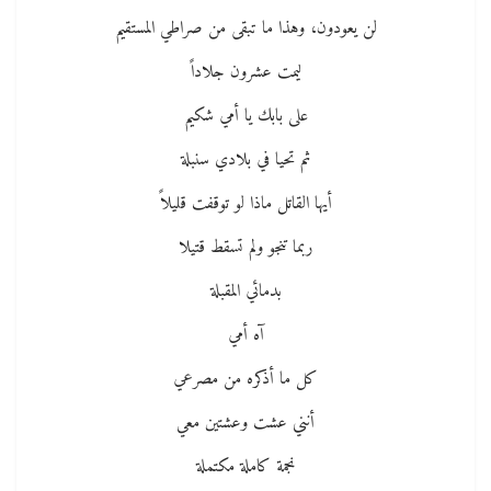
لن يعودون، وهذا ما تبقى من صراطي المستقيم
ليمت عشرون جلاداً
على بابك يا أمي شكيم
ثم تحيا في بلادي سنبلة
أيها القاتل ماذا لو توقفت قليلاً
ربما تنجو ولم تسقط قتيلا
بدمائي المقبلة
آه أمي
كل ما أذكره من مصرعي
أنني عشت وعشتين معي
نجمة كاملة مكتملة