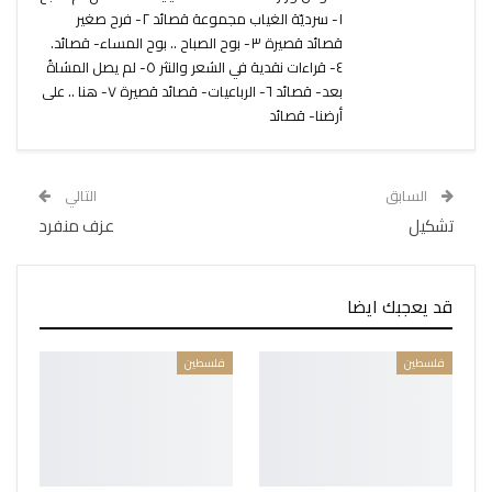
١- سرديّة الغياب مجموعة قصائد ٢- فرح صغير
قصائد قصيرة ٣- بوح الصباح .. بوح المساء- قصائد.
٤- قراءات نقدية في الشعر والنثر ٥- لم يصل المشاةُ
بعد- قصائد ٦- الرباعيات- قصائد قصيرة ٧- هنا .. على
أرضنا- قصائد
السابق
التالي
تشكيل
عزف منفرد
قد يعجبك ايضا
فلسطين
فلسطين