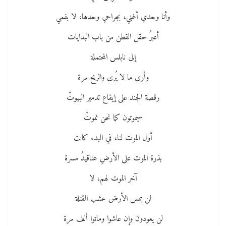
وأنا وحدي أغني، بجراحي وحدها، لا بفمي
أعبرُ حقل القطن من باب البدايات
إلى نابلس المحتملة
وأرى ما لا يُرى والريح مرة
رقصة الجند على إيقاع تدمير البيوتْ
سيموتون كما نحن نموتْ
أول الموت لنا، في البدء كانت
بذرة الموت على الأرضِ عناقيدُ مسرة
آخر الموت لهم، لا
لن يمس الأرض عشب القتلة
لن يعودون وإن عاشوا وماتوا ألف مرة