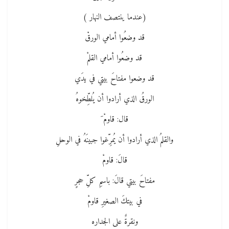
(عندما ينتصف النهار )
قد وضعُوا أمامي الورقْ
قد وضعُوا أمامي القلمْ
قد وضعوا مفتاحَ بيتي في يدَي
الورقُ الذي أرادوا أن يُلطِّخوهُ
قال: قاومْ َ
والقلمُ الذي أرادوا أن يُمرِّغوا جبينَهُ في الوحلِ
قالَ: قاومْ
مفتاحَ بيتي قالَ: باسمِ كلِّ حجرٍ
في بيتكَ الصغيرِ قاومْ
ونقرةٌ على الجداره