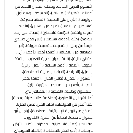
الأسبوع العربي اللبنانية، ومجلة الميدان الليبية. من
أعماله الشعرية: (المسافر)، (المعركة ــ وهو أول
دواوينه)، (الأردن على الصليب)، (قصائد مصريّة)،
(فلسطين في القلب)، (مارد من السنابل)، (الأشجار
تموت واقفة)، (كرّاسة فلسطين)، (قصائد على زجاج
النوافذ)، (جئت لأدعوك باسمك)، (الآن خذي جسدي
كيساً من رمل)، (القصيدة ــ قصيدة طويلة)، (آخر
القراصنة من العصافير)، (حينما تُمطر الأحجار)، (إلى
طفلتي دالية)، (ثلاثة جدران لحجرة التعذيب)، (نافذة
الكهف)، (لمعة)، (دقت الساعة)، (الجبل الزاني)،
(النمل)، (الميلاد)، (الديك)، (المدينة المحاصرة)،
(السيول)، (تحدي)، (صليل الحبال)، (حينما تمطر
الحجار). وأصدر من المسرحيات: (ثورة الزنج)،
(شمشون ودليلة)، (الصخرة)، (العصافير تبني
أعشاشها بين الأصابع)، (محاكمة كتاب كليلة ودمنة)
كما أصدر من المؤلفات: (مات الجبل، عاش الجبل)،
(نماذج من الرواية الإسرائيلية المعاصرة)، (باجس أبو
عطوان ــ قصة)، (دفاعاً عن البطل)، (البلدوزر ــ
مقالات)، (دفاتر فلسطينية ــ مذكرات)، (كتاب الأرض
ــ رحلات)، (أدب القفز بالمظلات)، (الاتحاد السوفيتي