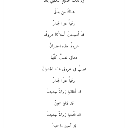
ولم تذبْ أصابعُ الكفينِ بعدُ
هناكَ من يدَقْ
برقيةٌ عبر الجدارْ
قدْ أصبحتْ أسلاكُنا عروقُنا
عروقُ هذه الجدرانْ
دماؤنا تصبُّ كلُّها
تصبُّ في عروقِ هذه الجدرانْ
برقيةٌ عبرَ الجدارْ
قد أغلقوا زنزانةً جديدهْ
قد قتلوا سجينْ
قد فَتَحوا زنزانةً جديدهْ
قد أحضروا سجينْ