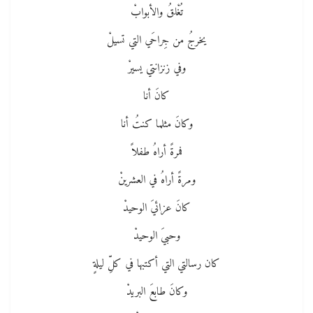
تُغْلقُ والأبوابْ
يخرجُ من جِراحَي التي تسيلْ
وفي زنزانتي يسيرْ
كانَ أنا
وكانَ مثلما كنتُ أنا
فمرةً أراهُ طفلاً
ومرةً أراهُ في العشرينْ
كانَ عزائيَ الوحيدْ
وحبيَ الوحيدْ
كان رسالتي التي أكتبها في كلِّ ليلةٍ
وكانَ طابعَ البريدْ