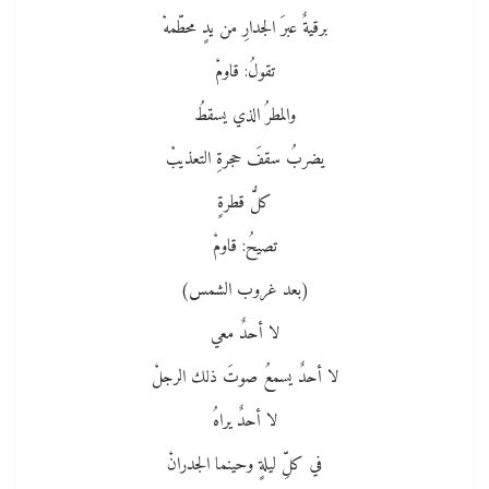
برقيةٌ عبرَ الجدارِ من يدٍ محطّمهْ
تقولُ: قاومْ
والمطرُ الذي يسقطُ
يضربُ سقفَ حجرةِ التعذيبْ
كلُّ قطرةٍ
تصيحُ: قاومْ
(بعد غروب الشمس)
لا أحدٌ معي
لا أحدٌ يسمعُ صوتَ ذلك الرجلْ
لا أحدٌ يراهُ
في كلِّ ليلةٍ وحينما الجدرانْ