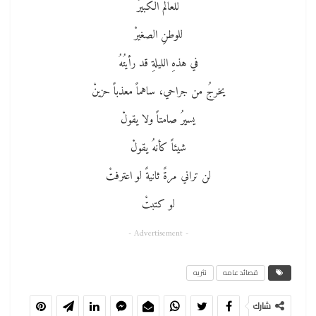
للعالم الكبيرْ
للوطنِ الصغيرْ
في هذهِ الليلةِ قد رأيتُهُ
يخرجُ من جراحي، ساهماً معذباً حزينْ
يسيرُ صامتاً ولا يقولْ
شيئاً كأنهُ يقولْ
لن تراني مرةً ثانيةً لو اعترفتْ
لو كتبتْ
- Advertisement -
قصائد عامه
نثريه
شارك