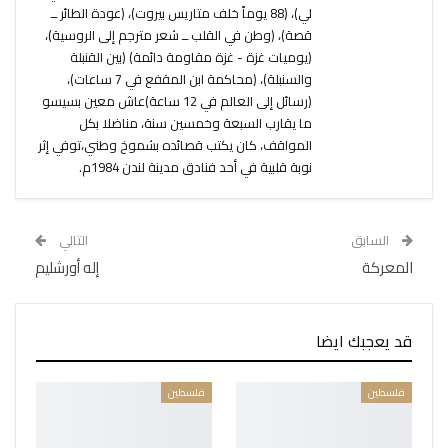
لي)، (88 يوماً خلف متاريس بيروت)، (عودة الطائر ــ
قصة)، (وطن في القلب ــ شعر مترجم إلى الروسية)،
(يوميات غزة - غزة مقاومة دائمة) (بين القنبلة
والسنبلة)، (محاكمة ابن المقفع في 7 ساعات)،
(رسائل إلى العالم في 12 ساعة)عاش معين بسيسو
ما يقارب السبعة وخمسين سنة، مناضلا بكل
المواقف، كان يكتب قصائده بشموخ وطني،توفي إثر
نوبة قلبية في أحد فنادق مدينة لندن 1984م.
السابق
التالي
المعركة
إله أورشليم
قد يعجبك ايضا
فلسطين
فلسطين