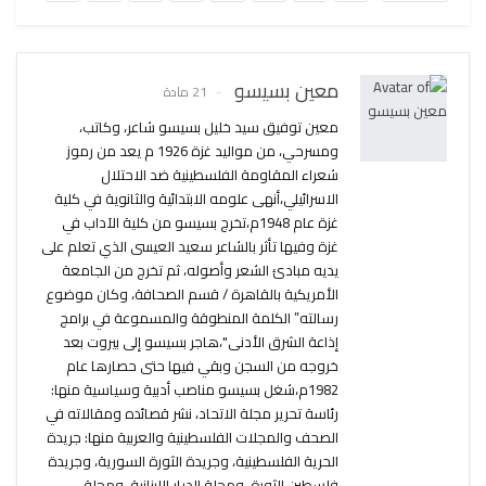
معين بسيسو
21 مادة
معين توفيق سيد خليل بسيسو شاعر، وكاتب،
ومسرحي، من مواليد غزة 1926 م يعد من رموز
شعراء المقاومة الفلسطينية ضد الاحتلال
الاسرائيلي،أنهى علومه الابتدائية والثانوية في كلية
غزة عام 1948م،تخرج بسيسو من كلية الآداب في
غزة وفيها تأثر بالشاعر سعيد العيسى الذي تعلم على
يديه مبادئ الشعر وأصوله، ثم تخرج من الجامعة
الأمريكية بالقاهرة / قسم الصحافة، وكان موضوع
رسالته” الكلمة المنطوقة والمسموعة في برامج
إذاعة الشرق الأدنى"،هاجر بسيسو إلى بيروت بعد
خروجه من السجن وبقي فيها حتى حصارها عام
1982م،شغل بسيسو مناصب أدبية وسياسية منها:
رئاسة تحرير مجلة الاتحاد، نشر قصائده ومقالاته في
الصحف والمجلات الفلسطينية والعربية منها: جريدة
الحرية الفلسطينية، وجريدة الثورة السورية، وجريدة
فلسطين الثورة، ومجلة الديار اللبنانية، ومجلة