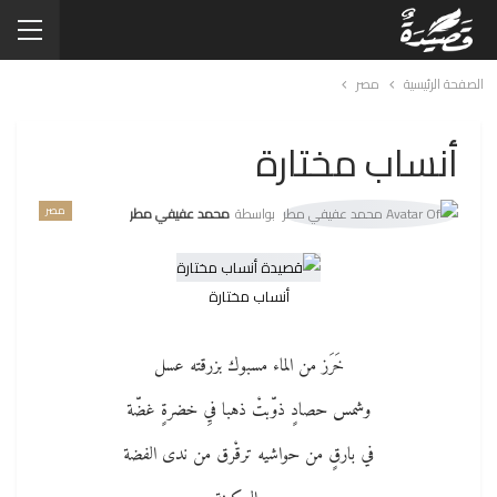
الصفحة الرئيسية
مصر
أنساب مختارة
مصر
بواسطة
محمد عفيفي مطر
أنساب‮ ‬مختارة
خَرَز‮ ‬من الماء مسبوك‮ ‬بزرقته عسل
وشمس حصادٍ‮ ‬ذوّبتْ‮ ‬ذهبا‮ ‬فيِ‮ ‬خضرةٍ‮ ‬غضّة
في بارقٍ ‬من حواشيه ترقْرق من ندى الفضة