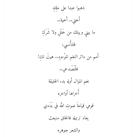
ذهبوا عبدا‮ ‬على ملِكِ
أختي‮.. ‬أخية‮..‬
ما بينيِ‮ ‬وبينك من خَتْلِ‮ ‬ولا شَرَكِ
فلتأْنسي،
أمم‮ ‬من داثر النغم الموْءودِ‮.. ‬هيتَ‮ ‬لكِ‮!‬
فلْتَصْدحي..‬
نغم الموال أوله بدء الخليقة
أْخراها أواخره
قومي‮ ‬قيامةَ‮ ‬صوتِ‮ ‬الله في بَدَدي
يعاد ترتيله فالخلق منبعث
والشعر جوهره