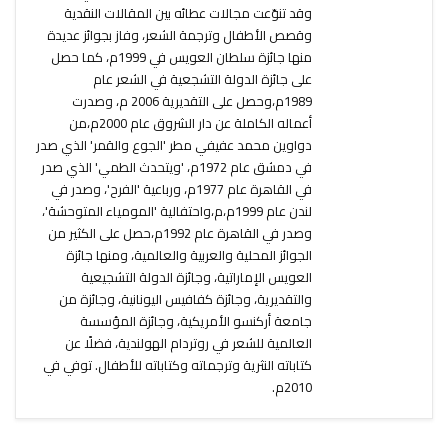
وقد تنوّعت مجالات عطائه بين المقالات النقدية
وقصص الأطفال وترجمة الشعر، وفاز بجوائز عديدة
منها جائزة سلطان العويس في 1999م، كما حصل
على جائزة الدولة التشجعية في الشعر عام
1989م،وحصل على التقديرية 2006 م، وصدرت
أعماله الكاملة عن دار الشروق عام 2000م،من
دواوين محمد عفيفي مطر 'الجوع والقمر' الذي صدر
في دمشق عام 1972م، 'ويتحدث الطمي' الذي صدر
في القاهرة عام 1977م، ورباعية 'الفرح'، وصدر في
لندن عام 1999م،م،واحتفالية 'المومياء المتوحشة'،
وصدر في القاهرة عام 1992م،حصل على الكثير من
الجوائز المحلية والعربية والعالمية، ومنها جائزة
العويس الإماراتية، وجائزة الدولة التشجيعية
والتقديرية، وجائزة كفافيس اليونانية، وجائزة من
جامعة أركنسو الأمريكية، وجائزة المؤسسة
العالمية للشعر في روتردام الهولندية، فضلًا عن
كتاباته النثرية وترجماته وكتاباته للأطفال. توفي في
2010م.