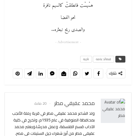
هسْهسْت فانطلقتْ‮ ‬كالسهم نافرة
نحو الفضا
والصدى ريح‮ ‬تبعثره‮..‬
- Advertisement -
قصائد عامه
نثريه
شارك
محمد عفيفي مطر
20 مادة
ولد الشاعر محمد عفيفي مطر في قرية رملة الأنجب
بمحافظة المنوفية في عام 1935م، وتخرج في كلية
الآداب قسم الفلسفة، وعمل مدرسًا،ويعتبر محمد
عفيفى مطر من أبرز شعراء جيل الستينات في مصر،