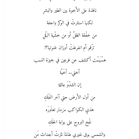
نافذة‮ ‬على الأخوة بين الطير والبشرِ
لكنها استترتْ‮ ‬في الوكر واجفة
من خفْقة الظلّ‮ ‬أو من خشْية البَلَلِ
تزْقو أم انفرطتْ‮ ‬أوزان‮ ‬غنوتها؟‮!‬
هسْهَسْت أكشف عن فرعين في جميزة النسب‮:‬
أختي‮.. ‬أخَيّة
إن الشدْوَ‮ ‬عائلة
من أول الأرض حتي آخر الفَلَكِ
هذيِ‮ ‬الكواكب مزمار‮ ‬تعاَورَه
نفْخ البروج على بوابة الحلَكِ
والشمس بوق نفيري‮ ‬طالما نثرتْ‮ ‬أجداث مَن