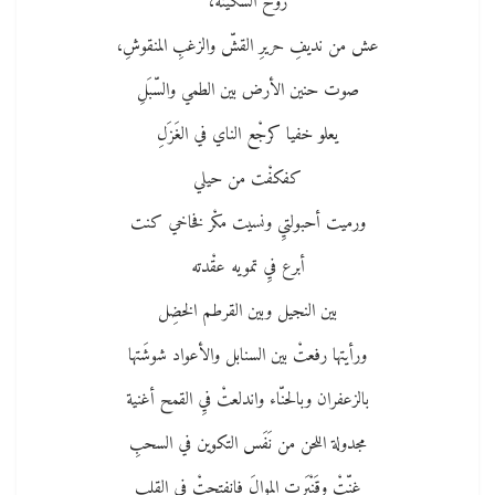
روح السكينة،
عش‮ ‬من نديفِ‮ ‬حريرِ‮ ‬القشّ‮ ‬والزغبِ‮ ‬المنقوشِ،
صوت حنين الأرض بين الطمي والسّبَلِ
يعلو خفيا‮ ‬كرجْع الناي في الغَزَلِ
كفكفْت من حيلي
ورميت أحبولتيِ‮ ‬ونسيت مكْر فخاخي‮ ‬كنت
أبرع فيِ‮ ‬تمويه عقْدته
بين النجيل وبين القرطم الخضِل
ورأيتها رفعتْ‮ ‬بين السنابل والأعواد شوشَتها
بالزعفران وبالحنّاء واندلعتْ‮ ‬فيِ‮ ‬القمح أغنية
مجدولة اللحن من نَفَس التكوين في السحبِ
غنّتْ‮ ‬وقَنْبَرت الموالَ‮ ‬فانفتحتْ‮ ‬في القلب