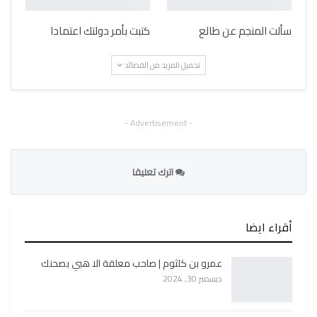
سألت المنجم عن طالع
كتبت بأمر دولتك اعتمادا
تحميل المزيد من القصائد
- Advertisement -
اترك تعليقا
أقراء ايضا
عمرو بن كلثوم | صاحب معلقة الا هبي بصحنك
ديسمبر 30, 2024