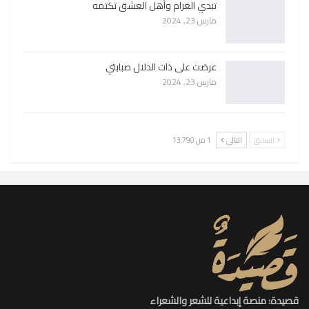
تبدي الغرام وأهل العشق تكتمه
مارس 23, 2024
عرضت على ذات الدلال صبابتي
مارس 23, 2024
السابق
التالي
1 من 13٬790
قصيدة: منصة إبداعية للشعر والشعراء