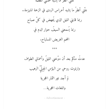
علني أنظرُ ما يشبهُ شمسي المظلمة
علّني أنظرُ ما يشبه أعراس الردى في الزحمة المنهزمة..
ربما قابني الليل الذي يُجهض في كلّ صباح
ربما يُسمعني السيفُ حوار الدم في
اللحم الغريض المستباح.
***
عدتُ منكم بعد أن دوّخني الليلُ وأعماني الطواف
وارتوت روحي من البؤسِ الجِبِلِّيِّ الرهيب
لم أجد غير الثمار الحجرية
واللغات الحجرية…
- Advertisement -