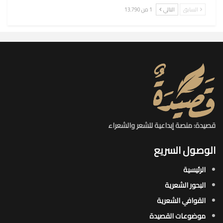
السابق
التالي
1 من 13٬790
قصيدة: منصة إبداعية للشعر والشعراء
الوصول السريع
الرئيسية
البحور الشعرية​
القوافي الشعرية​
موضوعات القصيدة​