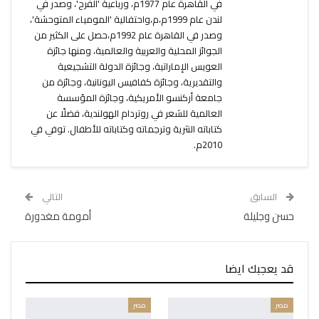
في القاهرة عام 1977م، ورباعية 'الفرح'، وصدر في
لندن عام 1999م،م،واحتفالية 'المومياء المتوحشة'،
وصدر في القاهرة عام 1992م،حصل على الكثير من
الجوائز المحلية والعربية والعالمية، ومنها جائزة
العويس الإماراتية، وجائزة الدولة التشجيعية
والتقديرية، وجائزة كفافيس اليونانية، وجائزة من
جامعة أركنسو الأمريكية، وجائزة المؤسسة
العالمية للشعر في روتردام الهولندية، فضلًا عن
كتاباته النثرية وترجماته وكتاباته للأطفال. توفي في
2010م.
السابق
التالي
حسن وجليلة
أمومة مغدورة
قد يعجبك ايضا
مصر
مصر