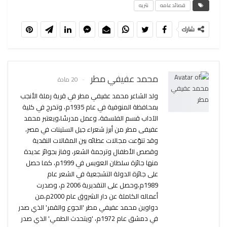
قصائد عامه
نثريه
شارك
محمد عفيفي مطر
20 مادة
ولد الشاعر محمد عفيفي مطر في قرية رملة الأنجب
بمحافظة المنوفية في عام 1935م، وتخرج في كلية
الآداب قسم الفلسفة، وعمل مدرسًا،ويعتبر محمد
عفيفى مطر من أبرز شعراء جيل الستينات في مصر،
وقد تنوّعت مجالات عطائه بين المقالات النقدية
وقصص الأطفال وترجمة الشعر، وفاز بجوائز عديدة
منها جائزة سلطان العويس في 1999م، كما حصل
على جائزة الدولة التشجعية في الشعر عام
1989م،وحصل على التقديرية 2006 م، وصدرت
أعماله الكاملة عن دار الشروق عام 2000م،من
دواوين محمد عفيفي مطر 'الجوع والقمر' الذي صدر
في دمشق عام 1972م، 'ويتحدث الطمي' الذي صدر