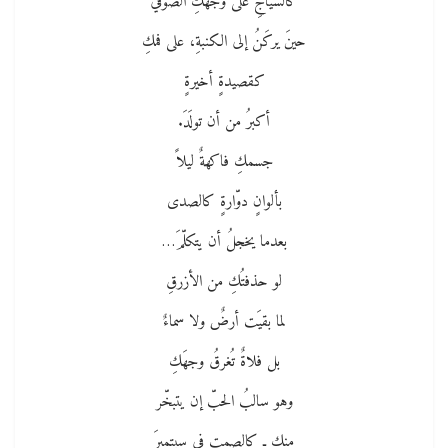
كالسّياجِ على وجهكِ الصوفيّ
حينَ يركَنُ إلى الكنبةِ، على فمكِ
كقصيدةٍ أخيرةٍ
أكبرُ من أن تولَدَ.
جسمكِ فاكهةٌ ليلاً
بألوانٍ دوّارةٍ كالصدى
بعدما يخجلُ أن يتكلّمَ…
لو حذفتُكِ من الأزرقِ
لما بقيَت أرضٌ ولا سماءٌ
بل فلاةٌ تُغرقُ وجهَكِ
وهو سالبُ الحبّ إن يتبخّر
منكِ ـ كالصمتِ في سبتمبرَ