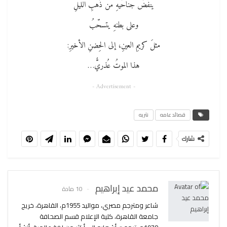
ينفّضُ جناحَيهِ من ذَهبِ الليلِ
وعلى بطنهِ يتسحّبُ
مثلَ كريمِ العينِ، إلى الحِضنِ الأخيرِ:
هذا الموتُ عُذريٌّ…
- Advertisement -
قصائد عامه
نثريه
شارك
محمد عيد إبراهيم
10 مادة
شاعر ومترجم مصري، مواليد 1955م، القاهرة، خريج
جامعة القاهرة، كلية الإعلام قسم الصحافة