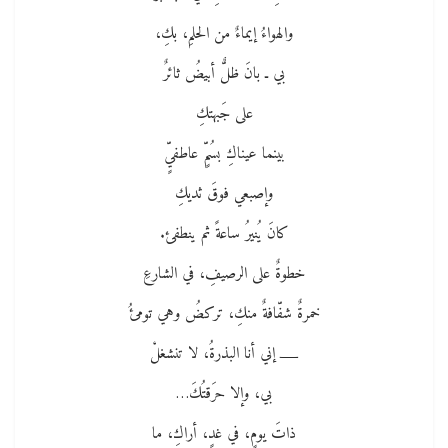
والهواءُ إيماءٌ من الحلمِ، بكِ،
بي ـ بانَ ظلٌّ أبيضُ ثائرٌ
على جَبهتكِ
بينما عيناكِ بسُمٍّ عاطفيٍّ
وإصبعي فوقَ ثديكِ
كانَ يُنيرُ ساعةً ثم ينطفئ.
خطوةٌ على الرصيفِ، في الشارعِ
خمرةٌ شفّافةٌ منكِ، تركضُ وهي تومئُ
ــــــ إني أنا البذرةُ، لا تنشغلْ
بي، وإلا حرَقتُكَ…
ذاتَ يومٍ، في غدٍ، أراكِ، ما