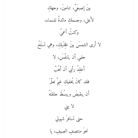
بينَ إصبعَيّ، تنامينَ، وجهكِ
لأعلى، وجسمكِ مائدةٌ للسماءِ،
وكنتُ أعمىً
لا أرى الشمسَ بينَ فخِذَيكِ، وهي تسلَخُ
حلمي أن يتنفّسَ، لا
أعقِدُ رأيي أن أهُبّ
فقد كانَ يُخفيكِ غيمٌ تعلّمَ
أن ينقبضَ ويبسُطَ حلقتَهُ
لا يني
حتى تسافرَ شهوتي
نحوَ منتصفِ الصيفِ، يا