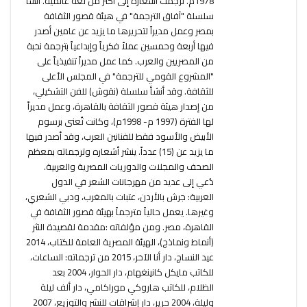
1978م. ترجمت أشعاره إلى أكثر من لغة عالمية. أنشأ
سلسلة "آفاق الترجمة" في هيئة قصور الثقافة
بمصر وعمل مديراً لتحريرها ما يزيد عن عامين أصدر
فيها أربعة وخمسين عملاً فكرياً وإبداعياً بترجمة نخبة
من المصريين والعرب. كما عمل مديراً تنفيذياً على
"المشروع القومي للترجمة" في المجلس الأعلى
للثقافة. وقد أنشأ سلسلة (نقوش) للفن التشكيلي،
من إصدار هيئة قصور الثقافة بالقاهرة، وعمل مديراً
لها الفترة (1997 م- 1998م)، وكانت تُعنى برسوم
الأبيض والأسود فقط للفنانين العرب، وقد أصدر فيها
ما يزيد عن (15) عدداً. ينشر أشعاره وترجماته بمعظم
الصحف والمجلات والدوريات المصرية والعربية.
دُعي إلى عديد من مهرجانات الشعر في الدول
العربية: جرش بالأردن، عتبات بالمغرب، ودبي الشعري،
وغيرها. يعمل حالياً مترجماً بهيئة قصور الثقافة في
القاهرة، مصر. ومن مؤلفاته :مقدمة لقصيدة النثر
(أنماط ونماذج)، الهيئة المصرية العامة للكتاب، 2014
عيد النساج، دار أنا الآخر، 2015 من ترجماته: الساعات،
للكاتب مايكل كانينغهام، دار الحوار، 2004 بعد
الظلام، للكاتب هاروكي موراكامي، دار ألف ليلة
وليلة، 2004 حرير، دار إشراقات للنشر والتوزيع، 2007