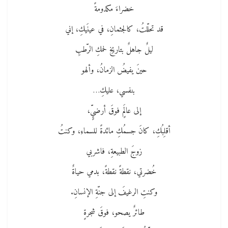
خضراءَ مكدومةً
قد تحلّلتُ، كالجثمانِ، في عينَيكِ، إني
ليلٌ جاهلٌ بتاريخِ لحمكِ الرّطبِ
حينَ يفيضُ الزمانُ، وألهو
بنفسي، عليكِ…
إلى عالَمٍ فوقَ أرضيٍّ،
أقلِبُكِ، كانَ جسمُكِ مائدةً للسماءِ، وكنتُ
زوجَ الطبيعةِ، فاشربي
خُضرتي، نقطةً نقطةً، بدمي حياةٌ
وكنتِ الرغيفَ إلى جنّةِ الإنسانِ.
طائرٌ يصحو، فوقَ شجرةٍ