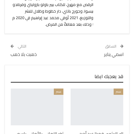
الرقص مع مهرج، للكتاب بيير باولو بازوليني وفرناندو
بيسوا، وجورج باتاي، دار خطوط وظلال للنشر
والتوزيع، 2021 تُوفي محمد عيد إبراهيم في 2020 م
؛ وذلك بعد معاناةً من المرض.
السابق
التالي
اسمي يناير
ذهبت بلا ذهب
قد يعجبك ايضا
مصر
مصر
لك البشرى فهذا عيد أضحى
ثغر التهاني بالأماني باسم