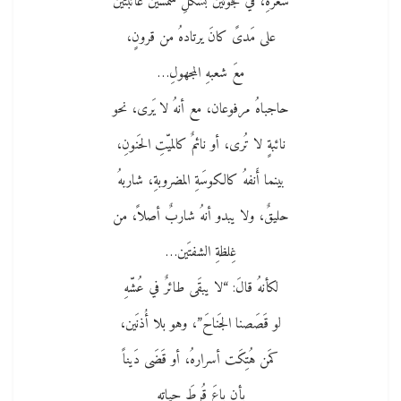
شَعرهِ، في فجوتَين بشكلِ شَمسَين غائبتَين
على مَدىً كانَ يرتادهُ من قرونٍ،
معَ شعبهِ المجهولِ…
حاجباهُ مرفوعان، مع أنهُ لا يَرى، نحو
نائبةٍ لا تُرى، أو نائمٌ كالميّتِ الحَنونِ،
بينما أَنفهُ كالكوسَةِ المضروبةِ، شاربهُ
حليقٌ، ولا يبدو أنهُ شاربٌ أصلاً، من
غِلظةِ الشفتَين…
لكأنهُ قالَ: “لا يبقَى طائرٌ في عُشّهِ
لو قَصَصنا الجَناحَ”، وهو بلا أُذنَين،
كمَن هُتِكَت أسرارهُ، أو قَضَى دَيناً
بأن باعَ قُرطَ حياتهِ