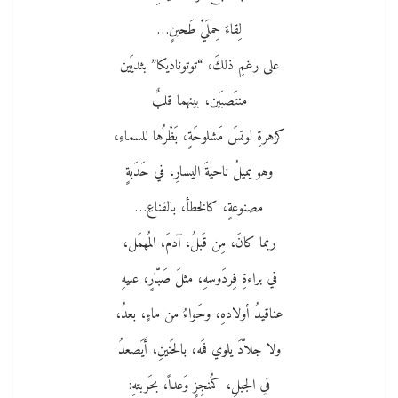
لِقاءَ حِملَيْ طَحينٍ…
على رغمِ ذلكَ، “توتوناديكا” بثديَين
منتَصبَين، بينهما قلبٌ
كزهرةِ لوتسَ مَشلوحَةٍ، بَظْرُها للسماءِ،
وهو يميلُ ناحيةَ اليسارِ، في حَدَبةٍ
مصنوعةٍ، كالخطأ، بالقناعِ…
ربما كانَ، مِن قَبلُ، آدمَ، المُهمَل،
في براءةِ فِردَوسهِ، مثلَ صَبّارٍ، عليهِ
عناقيدُ أولادهِ، وحَواءُ من ماءٍ، بعدُ،
ولا جلاّدَ يلوي فمَه، بالحَنينِ، أَيَصعدُ
في الجبلِ، كمُنجِزٍ وَعداً، بحَربتهِ: