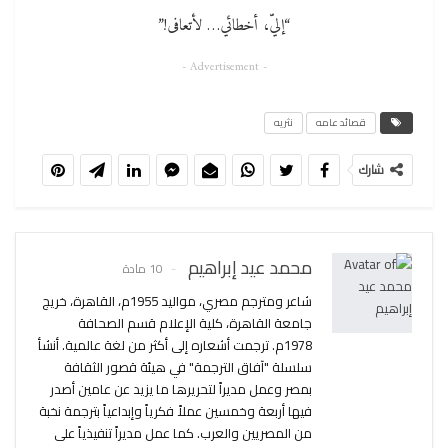
“إليّ، أخطائي… لأتعافى!”
- Advertisement -
قصائد عامه
نثريه
شارك
محمد عيد إبراهيم
10 مادة
شاعر ومترجم مصري، مواليد 1955م، القاهرة، خريج
جامعة القاهرة، كلية الإعلام قسم الصحافة
1978م. ترجمت أشعاره إلى أكثر من لغة عالمية. أنشأ
سلسلة "آفاق الترجمة" في هيئة قصور الثقافة
بمصر وعمل مديراً لتحريرها ما يزيد عن عامين أصدر
فيها أربعة وخمسين عملاً فكرياً وإبداعياً بترجمة نخبة
من المصريين والعرب. كما عمل مديراً تنفيذياً على