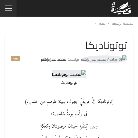
الصفحة الرئيسية
مصر
توتوناديكا
مصر
بواسطة
محمد عيد إبراهيم
توتوناديكا
(توتوناديكا: إلهٌ إفريقيّ مجهول، بهيئة طوطم من خشب.)
في رأسهِ بومةٌ شاخصة،
وعلى كِتفَيهِ حَيّتان مَوصولتان بكَعكةِ