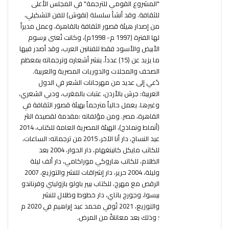
"المشروع القومي للترجمة" في المجلس الأعلى
للثقافة. وقد أنشأ سلسلة (نقوش) للفن التشكيلي،
من إصدار هيئة قصور الثقافة بالقاهرة، وعمل مديراً
لها الفترة (1997 م- 1998م)، وكانت تُعنى برسوم
الأبيض والأسود فقط للفنانين العرب، وقد أصدر فيها
ما يزيد عن (15) عدداً. ينشر أشعاره وترجماته بمعظم
الصحف والمجلات والدوريات المصرية والعربية.
دُعي إلى عديد من مهرجانات الشعر في الدول
العربية: جرش بالأردن، عتبات بالمغرب، ودبي الشعري،
وغيرها. يعمل حالياً مترجماً بهيئة قصور الثقافة في
القاهرة، مصر. ومن مؤلفاته :مقدمة لقصيدة النثر
(أنماط ونماذج)، الهيئة المصرية العامة للكتاب، 2014
عيد النساج، دار أنا الآخر، 2015 من ترجماته: الساعات،
للكاتب مايكل كانينغهام، دار الحوار، 2004 بعد
الظلام، للكاتب هاروكي موراكامي، دار ألف ليلة
وليلة، 2004 حرير، دار إشراقات للنشر والتوزيع، 2007
الرقص مع مهرج، للكتاب بيير باولو بازوليني وفرناندو
بيسوا، وجورج باتاي، دار خطوط وظلال للنشر
والتوزيع، 2021 تُوفي محمد عيد إبراهيم في 2020 م
؛ وذلك بعد معاناةً من المرض.