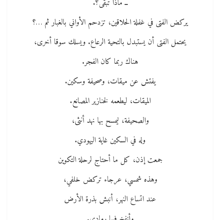
ــ ماذا تبقى؟.
يركض الفتى في غفلة الحلاقين، تزدحم الأواني بالغبار ثم …؟
يحتمل الفتى أن يستبدل بالتحية الرعاع. ويسلك سوقا أخرى،
هناك ربما كان الفجر.
يفتش عن ميقات، وصحيفة وسكين.
الميقات، ليطعمه لخنازير المصانع.
والصحيفة، ليمسح بها نهد أنثى،
وله في السكين غاية اليهودي.
جمعت إذن، كل ما أحتاج لرحلة التكوين
وهذه شمسي، عرجاء تركض خلفي،
عند اتساع النهر، أنبش بذرة الأرض
وأنفخ فيها رمادي.