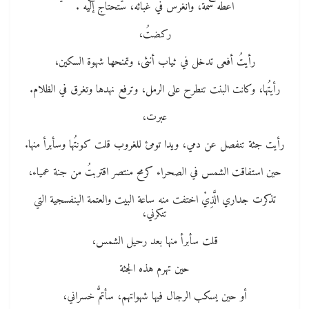
اعطه سمة، وانغرس في غبائه، ستحتاج إليه .
ركضتُ،
رأيتُ أفعى تدخل في ثياب أنثى، وتمنحها شهوة السكين،
رأيتُها، وكانت البنت تنطرح على الرمل، وترفع نهدها وتغرق في الظلام.
عبرت،
رأيت جثة تنفصل عن دمي، ويدا تومئ للغروب قلت كونتُها وسأبرأ منها.
حين استفاقت الشمس في الصحراء كرمح منتصر اقتربتُ من جنة عمياء،
تذكرت جداري الَّذِيْ اختفت منه ساعة البيت والعتمة البنفسجية التي
تنكرني،
قلت سأبرأ منها بعد رحيل الشمس،
حين تهرم هذه الجثة
أو حين يسكب الرجال فيها شهواتهم، سأتمُّ خسراني،