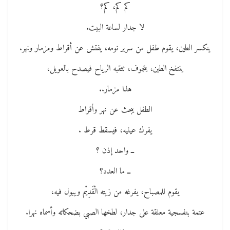
كم كم، كم؟
لا جدار لساعة البيت.
ينكسر الطين، يقوم طفل من سرير نومه، يفتش عن أقراط ومزمار ونهر.
ينتفخ الطين، يتجوف، تثقبه الرياح فيصدح بالعويل،
هذا مزمار..
الطفل يبحث عن نهر وأقراط
يفرك عينيه، فيسقط قرط .
ــ واحد إذن ؟
ــ ما العدد؟
يقوم للمصباح، يفرغه من زيته الْقَدِيْم ويبول فيه،
عتمة بنفسجية معلقة على جدار، لطخها الصبي بضحكاته وأسماه نهرا.