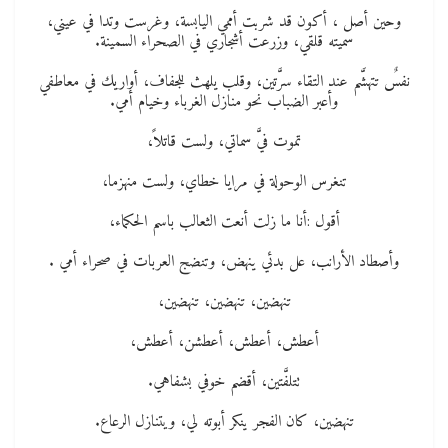
وحين أصل ، أكون قد شربت أممي اليابسة، وغرست وتدا في عيني،
سميته قلقي، وزرعت أشجاري في الصحراء السمينة.
نفسٌ تتهشَّم عند التقاء سرَّتين، وقلب يلهث للجفاف، أواريك في معاطفي
وأعبر الضباب نحو منازل الغرباء وخيام أمي.
تموت فيَّ سماتي، ولست قاتلاً،
تنغرس الوحولة في مرايا خطاي، ولست منهزما،
أقول :أنا ما زلت أنعت الثعالب باسم الحكماء،
وأصطاد الأرانب، عل بدئي ينهض، وتنضج العربات في صحراء أمي .
تنهضين، تنهضين، تنهضين،
أعطش، أعطش، أعطشن، أعطش،
تتلفَّتين، أقضم خوفي بشفاهي.
تنهضين، كان الفجر ينكر أبوته لي، ويتنازل الرعاع.