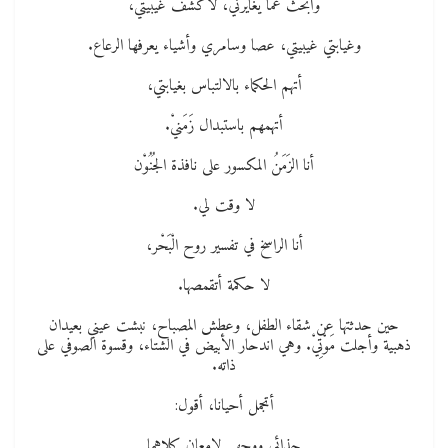
وأبحث عما يغايرني، لأكشف غيبيتي،
وغيابتي غيبيتي، عصا وسامري وأشياء يعرفها الرعاع.
أتهم الحكماء بالالتباس بغيابتي،
أتهمهم باستبدال زَمَنيْ.
أنا الزَمَنُ المكسور على نافذة الجُنُوْن
لا وقت لي.
أنا الراسخ في تفسير روح الْبَحْر،
لا حكمة أتقمصها.
حين حدثتها عن شقاء الطفل، وعطش المصباح، نبشت عيني بعيدان
ذهبية وأجلت مَوْتِيْ. وهي اندحار الأبيض في الشتاء، وقسوة الصوفي على
ذاته.
أتجمل أحيانا، أقول:
حذائي ووجهي لامعان كلاهما