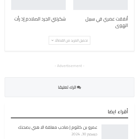
أنفقت عمري في سبيل
شكرتني الجرد الصلادم إذ رأت
الهوى
تحميل المزيد من القصائد
- Advertisement -
اترك تعليقا
أقراء ايضا
عمرو بن كلثوم | صاحب معلقة الا هبي بصحنك
ديسمبر 30, 2024