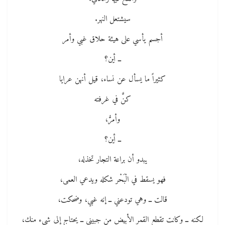
سيشتعل النهر.
أجسم يأسي على هيئة حلاق غبي وأمر
ــ أين؟
كثيراً ما يسأل عن نساء، قيل أنهن عرايا
كنَّ في غرفته
وأمرُّ،
ــ أين؟
يبدو أن براعة التجار تخذله،
فهو يسقط في الْبَحْر شكله ويدعي العمى،
قالت ــ وهي تودعني ــ إنه غبي، وضحكت،
لكنه ــ وكانت تقطع القمر الأبيض من جبيني ــ يحتاج إلى شيء منك،