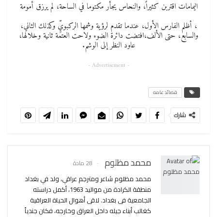
اليمامات اقتربن كثيراً، والنحاس يجأر مكتوما في الساحة، لم يرزق أمومة
، أظلم الفارس الأول، عندما تقدم لرؤية وشمها الركبويِّ وكذلك الثاني،
والسابع، حتى الألف،افتضت دائرة الضوء ولاحت العتمة ثانية وخلالها،
عاود النظر إلى الوشم.
- Advertisement -
قصائد عامه
شارك
محمد مظلوم
28 مادة
محمد مظلوم شاعر ومترجم عراقي، ولد في بغداد
منطقة الكرادة من مواليد 1963، أكمل دراسته
الجامعية فى بغداد. لاقى أهوال الحياة العراقية
كغالب أبناء جيله داخل العراق وخارجه، فكان جندياً