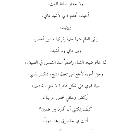
ولا جدار لساعة البيت.
أحيانا، أهدم ذاتي لأشيد ذاتي.
وبينهما،
يبقى العالم مثلما حلمة يفركها منديل أخضر.
وبين ذاتي وما أشيد،
ثمة خاتم ضيعه الشتاء واصفرَّ عند الشمس في الصيف،
وحين أجيء لأجمع من تعطله الثلج، تنكسر نفسي.
مهيئا قبري على شكل عاهرة لا تهتم بالقادمين،
أركض وحلفي شمس عرجاء،
كَيْفَ يمكنني أن أقارن بين ضدين؟
أثبت في خاصرتي رمحا بدوياً،