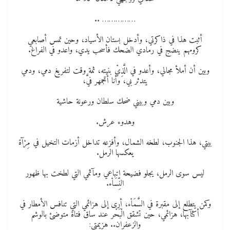
…………… ..
أثبت هذا في ذاكرتي، وأدخل بستان الأسياد، وحين تمس أصابعي
كرومهم ينضج في رمادي الضحك فأسحب يدي، واعدو في الفراغ.
وبين أن أملأ مجالي، وأعدو في الَّذِيْ بنيته، ثمة وقت لتفريغ دمي، ودمي
يتدثر بي، وأنا أتجمهر فيَّ،
وبين دمي وبيني ضحك سلطان ورعونة حاشية
وهدوء عرش.
بيتي، هذا الجنوب، لطخه الشمال، وأفزعه تداخل أزمات التخيل في مِرْآة
يعكسها الرمل.
ليس سوى الرمل، يجلو فضيحة اتباعي ومآثمي التي لطخت بها ظهور
النِّسَاْء.
وكمن يتطلع إلى مقبرة في السَّمَاْء، أرى إلى هزائمي التي تنافس الأمطار في
أكتآبها، هزائمي، حين تشقق الْبَحْر عند ساق فتاة متوضئ بالوشم
والزعفران.. هزيمتي: