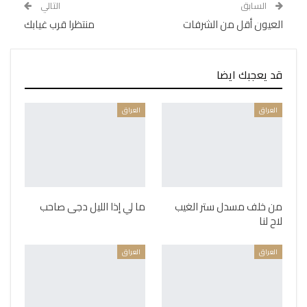
السابق
التالي
العيون أقل من الشرفات
منتظرا قرب غيابك
قد يعجبك ايضا
العراق
العراق
من خلف مسدل ستر الغيب
ما لي إذا الليل دجى صاحب
لاح لنا
العراق
العراق