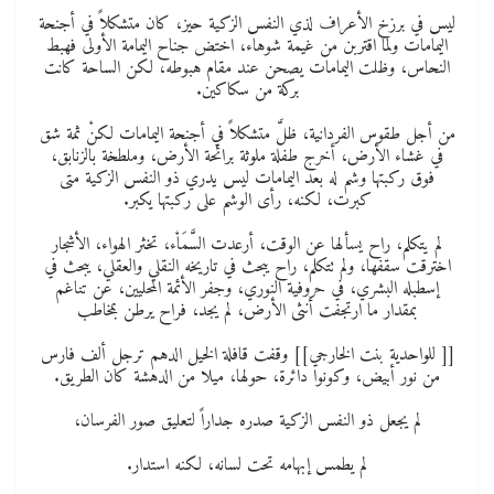
ليس في برزخ الأعراف لذي النفس الزكية حيز، كان متشكلاً في أجنحة
اليمامات ولما اقتربن من غيمة شوهاء، اختض جناح اليمامة الأولى فهبط
النحاس، وظلت اليمامات يصحن عند مقام هبوطه، لكن الساحة كانت
بركة من سكاكين.
من أجل طقوس الفردانية، ظلَّ متشكلاً في أجنحة اليمامات لكنْ ثمة شق
في غشاء الأرض، أخرج طفلة ملوثة برائحة الأرض، وملطخة بالزنابق،
فوق ركبتها وشم له بعد اليمامات ليس يدري ذو النفس الزكية متى
كبرت، لكنه، رأى الوشم على ركبتها يكبر.
لم يتكلم، راح يسألها عن الوقت، أرعدت السَّمَاْء، تخثر الهواء، الأشجار
اخترقت سقفها، ولم تتكلم، راح يبحث في تاريخه النقلي والعقلي، يبحث في
إسطبله البشري، في حروفية النوري، وجفر الأئمة المحليين، عن تناغم
بمقدار ما ارتجفت أنثى الأرض، لم يجد، فراح يرطن بمخاطب
[[ للواحدية بنت الخارجي]] وقفت قافلة الخيل الدهم ترجل ألف فارس
من نور أبيض، وكونوا دائرة، حولها، ميلا من الدهشة كان الطريق.
لم يجعل ذو النفس الزكية صدره جداراً لتعليق صور الفرسان،
لم يطمس إبهامه تحت لسانه، لكنه استدار.