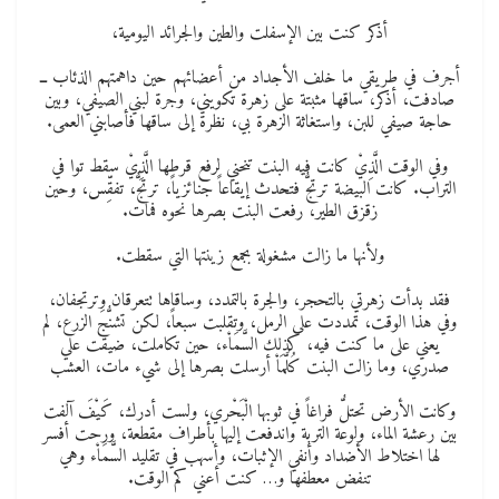
أذكر كنت بين الإسفلت والطين والجرائد اليومية،
أجرف في طريقي ما خلف الأجداد من أعضائهم حين داهمتهم الذئاب ــ
صادفت، أذكر، ساقها مثبتة على زهرة تكويني، وجرة لبني الصيفي، وبين
حاجة صيفي للبن، واستغاثة الزهرة بي، نظرة إلى ساقها فأصابني العمى.
وفي الوقت الَّذِيْ كانت فيه البنت تنحني لرفع قرطها الَّذِيْ سقط توا في
التراب. كانت البيضة ترتجُّ فتحدث إيقاعاً جنائزياً، ترتجُّ، تفقِّس، وحين
زقزق الطير، رفعت البنت بصرها نحوه فمات.
ولأنها ما زالت مشغولة بجمع زينتها التي سقطت.
فقد بدأت زهرتي بالتحجر، والجرة بالتمدد، وساقاها تتعرقان وترتجفان،
وفي هذا الوقت، تمددت على الرمل، وتقلبت سبعاً، لكن تشنُّجَ الزرع، لم
يعني على ما كنت فيه، كذلك السَّمَاْء، حين تكاملت، ضيقت علي
صدري، وما زالت البنت كُلَّمَاْ أرسلت بصرها إلى شيء مات، العشب
وكانت الأرض تحتلُّ فراغاً في ثوبها الْبَحْري، ولست أدرك، كَيْفَ آلفت
بين رعشة الماء، ولوعة التربة واندفعت إليها بأطراف مقطعة، ورحت أفسر
لها اختلاط الأضداد وأنفي الإثبات، وأسهب في تقليد السَّمَاْء وهي
تنفض معطفها و… كنت أعني كم الوقت.