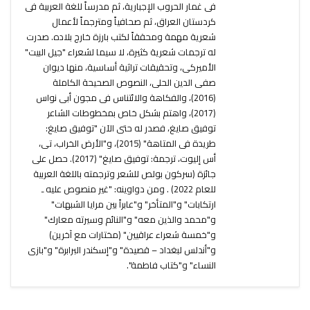
فى غمار الحروب الإجبارية، ثم مدرساً للغة العربية فى
كردستان العراق، ثم صحافياً ومترجماً لأعمال
شعرية مهمة ومحققاً لكتب بارزة خارج بلاده. صدرت
له ترجمات شعرية كثيرة، لا سيما لشعراء "جيل البيت"
الأميركى، وتحقيقات تراثية أساسية، منها ديوان
صفى الدين الحلى، النصوص الصحيحة الكاملة
(2016)، والفكاهة والائتناس فى مجون أبى نواس
(2017)، واهتم بشكل خاص بمخطوطات الشاعر
توفيق صايغ، فصدر له حتى الآن "توفيق صايغ:
طريدة فى المتاهة" (2015)، و"الأرض الخراب، تى،
أس إليوت، ترجمة: توفيق صايغ" (2017). حصل على
جائزة (سركون بولص للشعر وترجمته باللغة العربية
للعام 2022) . ومن دواوينه: "غير منصوص عليه ـ
ارتكابات" و"المتأخر" و"عابراً بين مرايا الشبهات"
و"محمد والذين معه" و"النائم وسيرته معارك"
و"خمسة شعراء عراقيين" (مختارات مع آخرين)
و"أندلس لبغداد – قصيدة" و"إسكندر البرابرة" و"بازى
النساء" و"كتاب فاطمة".