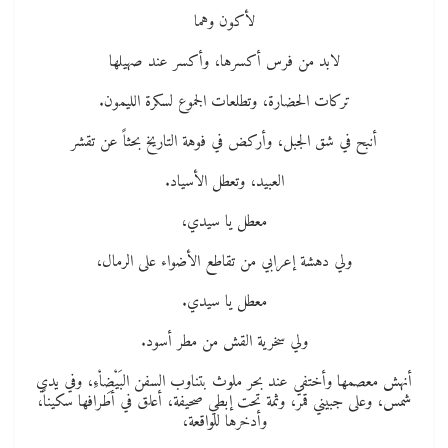
لأكون وهما
لابد من فرس أكسرها، وأكسر عند صهيلها
تركات الحضارة، وتطلعات الجموع لسكرة الليمون.
أنبح في شق الجبل، وأركض في فوهة التاريخ بحثاً عن تقشر
العبيد، وتعطل الأسياد.
معطل يا سيدي،
ولي دهشة إعرابي من تقاطع الأضواء على الرمال،
معطل يا سيدي.
ولي سخرية القش من مطر أسود.
أنهش معصمها وأختفي عند بحر ملوث بتناوب السفن البَيْضِاْءِ، وفي يدي
شمس، وعلى جبيني قمر، وثمة تحت إبطي صحيفة، أعلق في أطرافها سكيناً،
وأدخرها للواقعة،