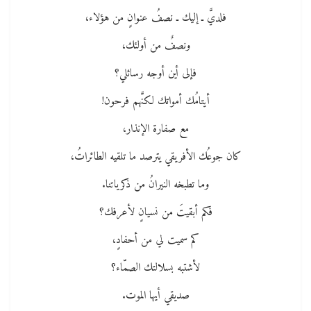
فلديَّ ـ إليك ـ نصفُ عنوانٍ من هؤلاء،
ونصفٌ من أولئك،
فإلى أين أوجه رسائلي؟
أيتامُك أمواتك لكنَّهم فرحون!
مع صفارة الإنذار،
كان جوعُك الأفريقي يترصد ما تلقيه الطائراتُ،
وما تطبخه النيرانُ من ذكرياتنا.
فكم أبقيتَ من نسيانٍ لأعرفك؟
كم سميت لي من أحفادٍ،
لأشتبه بسلالتك الصمّاء؟
صديقي أيها الموت.