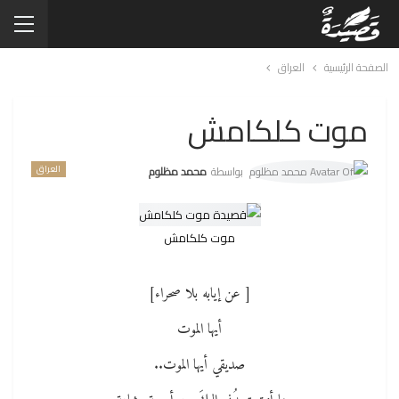
الصفحة الرئيسية
العراق
موت كلكامش
العراق
بواسطة
محمد مظلوم
موت كلكامش
[ عن إيابه بلا صحراء]
أيها الموت
صديقي أيها الموت..