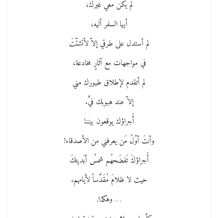
لم يكن معي غيرُك،
أيها السفر أليه،
لم أستدل على طرقي إلاّ لأتشتّتَ
في مواجهات مع آثارٍ مخادعة،
لم أتقدم لإطلاق طيورك مني
إلاّ عند هبوبك فيَّ.
أُجراؤك يوقعون بيننا
وأنتَ أوّلُ مَن يعرفني من الأصدقاء!
أُجراؤكَ تَفضَحهُم شمسُ أبَديتكَ
حيث لا ظلامَ مُقَدَّساً لأيامهم.
… وهكذا,