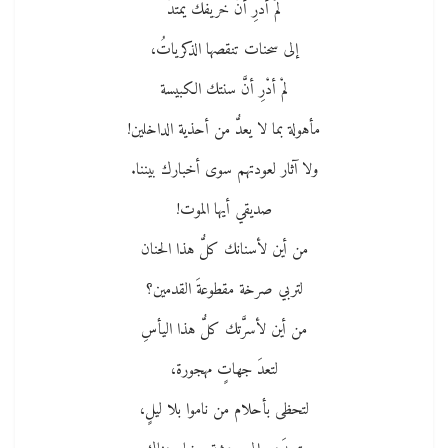
لمْ أدرِ أنَّ خريفك يمتدُّ
إلى سحنات تنقصها الذكرياتُ،
لمْ أدْرِ أنَّ سنتك الكبيسة
مأهولة بما لا يعدُّ من أحذية الداخلين!
ولا آثار لعودتهم سوى أخبارك بيننا.
صديقي أيها الموت!
من أين لأسنانك كلُّ هذا الحنان
لتربي صرخة مقطوعةَ القدمين؟
من أين لأسرَّتك كلُّ هذا اليأسِ
لتعدَ جهاتٍ مهجورة،
لتحظى بأحلام من ناموا بلا ليلٍ،