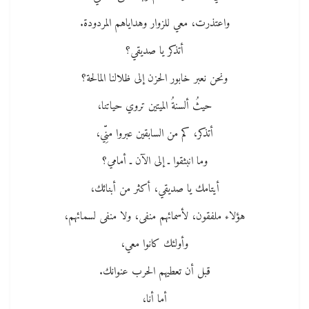
واعتذرت، معي للزوار وهداياهم المردودة.
أتذكر يا صديقي؟
ونحن نعبر خابور الحزن إلى ظلالنا المالحة؟
حيثُ ألسنةُ الميتين تروي حياتنا،
أتذكر، كم من السابقين عبروا منِّي،
وما انبثقوا ـ إلى الآن ـ أمامي؟
أيتامك يا صديقي، أكثر من أبنائك،
هؤلاء ملفقون، لأسمائهم منفى، ولا منفى لسمائهم،
وأولئك كانوا معي،
قبل أن تعطيهم الحرب عنوانك.
أما أنا،