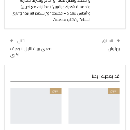
و"محمد والذين معه" و"النائم وسيرته معارك"
و"خمسة شعراء عراقيين" (مختارات مع آخرين)
و"أندلس لبغداد – قصيدة" و"إسكندر البرابرة" و"بازى
النساء" و"كتاب فاطمة".
السابق
التالي
بهلوان
معنى يبيت الليل لا يعرف
الكرى
قد يعجبك ايضا
العراق
العراق