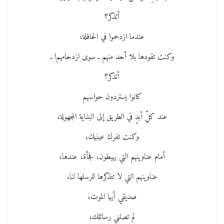
أتذكر؟
عندما ازدحموا في الحافلة،
وكنت تقودها بلا أحد منهم ـ سوى ازدحامهم! ـ
أتذكر؟
كانوا يستردون حواسهم
عند كلِّ أبدٍ في الطريق إلى البداية المجهولة،
وكنت تفرك عينيك،
أمام عناوينهم التي يهبطون، فجأة، عندها،
عناوينهم التي لا تتذكرها لترسلها لنا.
صديقي أيها الموت،
لم تصلني رسائلك،