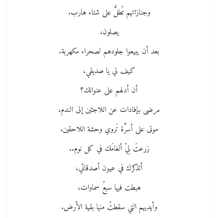
وجنازاتهم تُطلُّ على شتاء هارب.
يصلون،
بعد أن يبيعوا جلودهم لصحراء مكهربة.
كيف لي يا صديقي،
أن أدلهم على عنوانك؟
مرضى بإفادات عن اللاجئين إلى الندم،
موتى على أسرَّة تَروي وحشة اللاحقين.
زرعتَ لِيْ ألغامَك في كل نوم..
أتذكرك في عيون أصدقائي،
هبطت فيها سبعُ سماوات،
وأيديهم التي سقطتْ منها بقية الأرض.