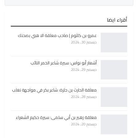
أقراء ايضا
عمرو بن كلثوم | صاحب معلقة الا هبي بصحنك
ديسمبر 30, 2024
أشعار أبو نواس: سيرة شاعر الخمر التائب
ديسمبر 29, 2024
معلقة الحارث بن حلزة: شاعر بكر في مواجهة تغلب
ديسمبر 28, 2024
معلقة زهير بن أبي سلمى: سيرة حكيم الشعراء
ديسمبر 20, 2024