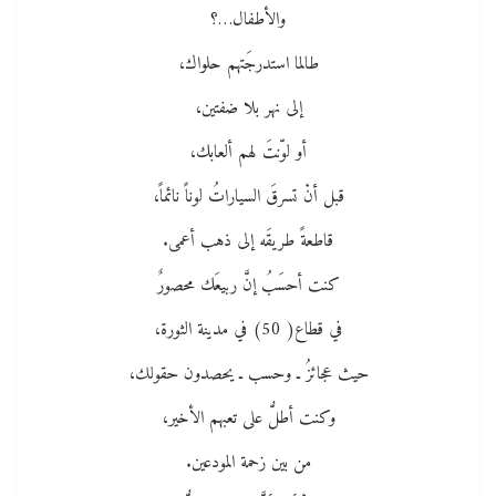
والأطفال…؟
طالما استدرجَتهم حلواك،
إلى نهر بلا ضفتين،
أو لوّنتَ لهم ألعابك،
قبل أنْ تسرقَ السياراتُ لوناً نائماً،
قاطعةً طريقَه إلى ذهب أعمى.
كنت أحسَبُ إنَّ ربيعَك محصورٌ
في قطاع( 50) في مدينة الثورة،
حيث عجائزُ ـ وحسب ـ يحصدون حقولك،
وكنت أطلُّ على تعبهم الأخير،
من بين زحمة المودعين.