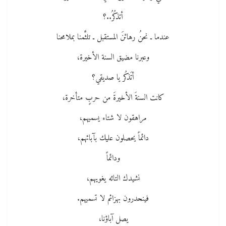
أتذكُرُ..؟
عندما ـ نحنُ رهائنَ المستقبل ـ تلثَّمنا بملامحنا
وعبرنا مضيق السنة الأخيرة،
أتَذكُر يا صديقي؟
كانت السنةَ الأخيرةَ من حربٍ متأخرة،
مراهقون لا شتاء يسميهم،
دائماً يحصلون عليك بآبائهم،
ودائماً
نشيدك التائه يغويهم،
فينحدرون بهزائم لا تسميهم.
يصل آباؤنا،