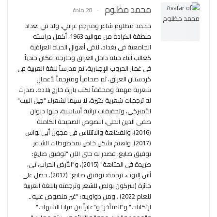
محمد مظلوم
28 مادة
محمد مظلوم شاعر ومترجم عراقي، ولد في بغداد
منطقة الكرادة من مواليد 1963، أكمل دراسته
الجامعية فى بغداد. لاقى أهوال الحياة العراقية
كغالب أبناء جيله داخل العراق وخارجه، فكان جندياً
فى غمار الحروب الإجبارية، ثم مدرساً للغة العربية فى
كردستان العراق، ثم صحافياً ومترجماً لأعمال
شعرية مهمة ومحققاً لكتب بارزة خارج بلاده. صدرت
له ترجمات شعرية كثيرة، لا سيما لشعراء "جيل البيت"
الأميركى، وتحقيقات تراثية أساسية، منها ديوان
صفى الدين الحلى، النصوص الصحيحة الكاملة
(2016)، والفكاهة والائتناس فى مجون أبى نواس
(2017)، واهتم بشكل خاص بمخطوطات الشاعر
توفيق صايغ، فصدر له حتى الآن "توفيق صايغ:
طريدة فى المتاهة" (2015)، و"الأرض الخراب، تى،
أس إليوت، ترجمة: توفيق صايغ" (2017). حصل على
جائزة (سركون بولص للشعر وترجمته باللغة العربية
للعام 2022) . ومن دواوينه: "غير منصوص عليه ـ
ارتكابات" و"المتأخر" و"عابراً بين مرايا الشبهات"