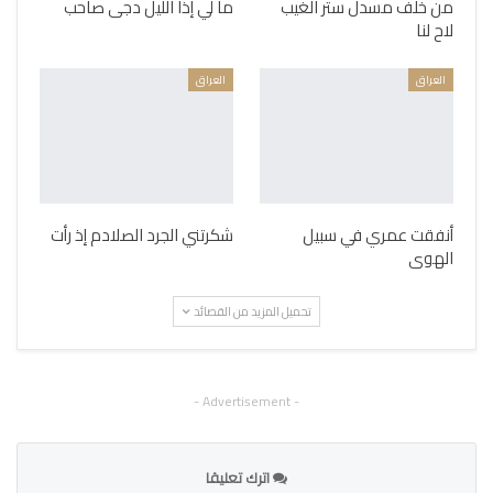
من خلف مسدل ستر الغيب
ما لي إذا الليل دجى صاحب
لاح لنا
العراق
العراق
أنفقت عمري في سبيل
شكرتني الجرد الصلادم إذ رأت
الهوى
تحميل المزيد من القصائد
- Advertisement -
اترك تعليقا