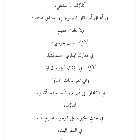
أتذكرك، يا صديقي،
في أعناق أصدقائي المصلوبين إلى مشانق تستدير،
ولا تتلفت معهم.
أتذكرك، وأنت تحرسني،
في معارك تجتازني مصادفاتها.
أتذكرك، في انقفال أبواب الدبابة،
وهي تعبر غابات (التاو)
في الأشجار التي تُنيم مصائدَها عندما أقترب،
أتذكرك،
في جثثٍ مكبوبة على الوجوه، تصرخ: أنا.
في السفر إليك،