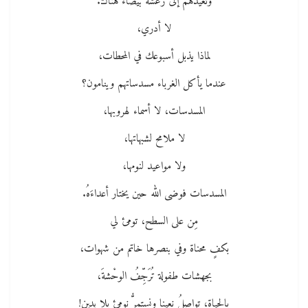
وتعيدَهم إلى رعشة بيضاء هناك.
لا أدري،
لماذا يذبل أسبوعك في المحطات،
عندما يأكل الغرباء مسدساتهم وينامون؟
المسدسات، لا أسماء لهروبها،
لا ملامح لشبهاتها،
ولا مواعيد لنومها،
المسدسات فوضى الله حين يختار أعداءَهُ.
مِن على السطح، تومئ لي
بكفٍ محناة وفي بنصرها خاتم من شهوات،
بجهشات طفولة تُرَجِّفُ الوحْشةَ،
بالحياةِ، تواصلُ نعينا ونستمرُّ نومئ بلا يدين!