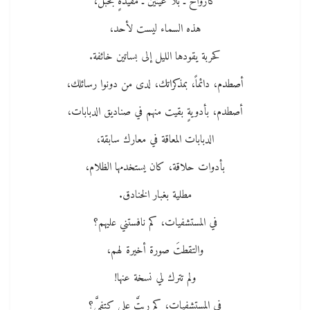
كأرواح ـ بلا عينين ـ مقيدةٍ بحبل،
هذه السماء ليست لأحد،
كحربة يقودها الليل إلى بساتين خائفة.
أصطدم، دائماً، بمذكراتك، لدى من دونوا رسائلك،
أصطدم، بأدويةٍ بقيت منهم في صناديق الدبابات،
الدبابات المعاقة في معارك سابقة،
بأدوات حلاقة، كان يستخدمها الظلام،
مطلية بغبار الخنادق.
في المستشفيات، كم نافستني عليهم؟
والتقطتَ صورة أخيرة لهم،
ولم تترك لي نسخة عنها!
في المستشفيات، كم ربتَّ على كتفيَّ؟