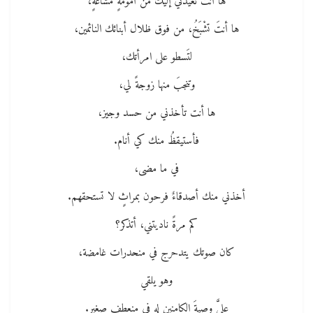
ها أنت تعيدُني إليكَ من أمومةٍ مشاعةٍ،
ها أنتَ تشْبَخُ، من فوق ظلال أبنائك النائمين،
لتَسطو على امرأتك،
وتنجبَ منها زوجةً لي،
ها أنت تأخذني من حسد وجيز،
فأستيقظُ منك كي أنام.
في ما مضى،
أخذني منك أصدقاءٌ فرحون بمراثٍ لا تستحقهم.
كم مرةً ناديتني، أتذكر؟
كان صوتك يتدحرج في منحدرات غامضة،
وهو يلقي
عليَّ وصيةَ الكامنين له في منعطف صغير.