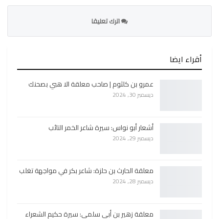
اترك تعليقا
أقراء ايضا
عمرو بن كلثوم | صاحب معلقة الا هبي بصحنك
ديسمبر 30, 2024
أشعار أبو نواس: سيرة شاعر الخمر التائب
ديسمبر 29, 2024
معلقة الحارث بن حلزة: شاعر بكر في مواجهة تغلب
ديسمبر 28, 2024
معلقة زهير بن أبي سلمى: سيرة حكيم الشعراء