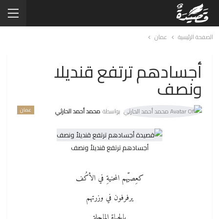
الصفحة الرئيسية
عمان
أجسادهم ترتفع قنديلا
ونصف
عمان
بواسطة
محمد أحمد الحارثي
أجسادهم ترتفع قنديلاً ونصف
كعِصيّهم المحنيةِ في الأكُف
يرفرفون في وزرتهم
بالحياة الماحلة