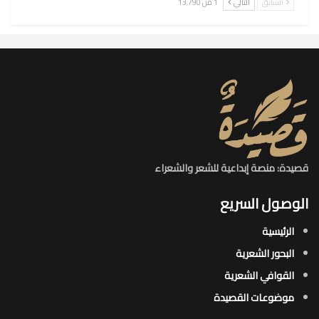
السابق
التالي
1 من 13٬790
قصيدة: منصة إبداعية للشعر والشعراء
الوصول السريع
الرئيسية
البحور الشعرية​
القوافي الشعرية​
موضوعات القصيدة​