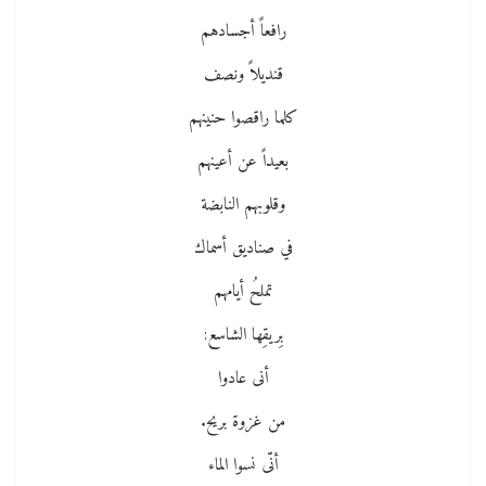
رافعاً أجسادهم
قنديلاً ونصف
كلما راقصوا حنينهم
بعيداً عن أعينهم
وقلوبهم النابضة
في صناديق أسماك
تملحُ أيامهم
بِريقِها الشاسع:
أنى عادوا
من غزوة بريح.
أنّى نسوا الماء