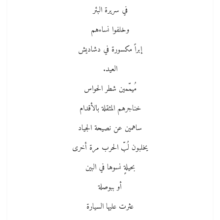
في سريرة البئر
وخلفوا نساءهم
إبراً مكسورة في دشاديش
العيد.
مُيمّمين شطر الحواس
خناجرهم المثقلة بالأقدام
ساهمين عن نصيحة الجياد
يخلبون لُبّ الحرب مرة أخرى
بحيلةٍ نسوها في البين
أو ببوصلة
عثرت عليها السيارة