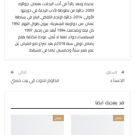
عديدة ويعد رائداً في أدب الرحلات بعمان. جوائزه:
2003: جائزة ابن بطوطة لأدب الرحلة في دورتها
الأولى. 2014: جائزة الإنجاز الثقافي البارز في سلطنة
عمان. من دواوينه الشعرية: عيون طوال النهار، 1992
كل ليلة وضحاها، 1994 أبعد من زنجبار، 1997
فسيفساء حواء، لعبة لا تُمل، عودة للكتابة بقلم
رصاص توفي سنة 2018م بعد صراع مع المرض عن
عمر ناهز ستةً وخمسين عاما في مسقط.
السابق
التالي
الحسناء
فطوم تموت في بيت مسي
قد يعجبك ايضا
عمان
عمان