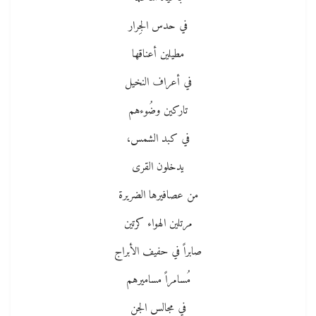
في حدس الجِرار
مطيلين أعناقها
في أعراف النخيل
تاركين وضُوءهم
في كبد الشمس،
يدخلون القرى
من عصافيرها الضريرة
مرتلين الهواء كرتين
صابراً في حفيف الأبراج
مُسامراً مساميرهم
في مجالس الجن