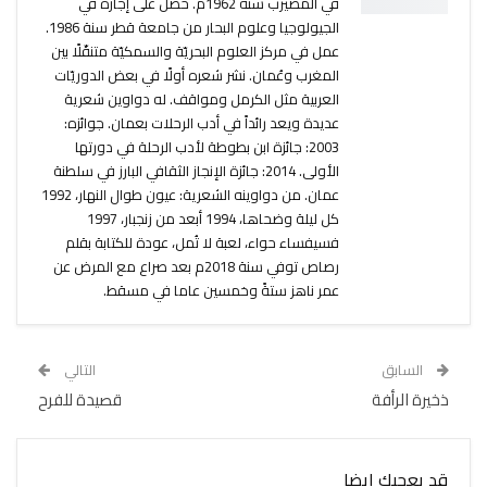
في المضيرب سنة 1962م. حصل على إجازة في
الجيولوجيا وعلوم البحار من جامعة قطر سنة 1986.
عمل في مركز العلوم البحريّة والسمكيّة متنقّلًا بين
المغرب وعُمان. نشر شعره أولًا في بعض الدوريّات
العربية مثل الكرمل ومواقف. له دواوين شعرية
عديدة ويعد رائداً في أدب الرحلات بعمان. جوائزه:
2003: جائزة ابن بطوطة لأدب الرحلة في دورتها
الأولى. 2014: جائزة الإنجاز الثقافي البارز في سلطنة
عمان. من دواوينه الشعرية: عيون طوال النهار، 1992
كل ليلة وضحاها، 1994 أبعد من زنجبار، 1997
فسيفساء حواء، لعبة لا تُمل، عودة للكتابة بقلم
رصاص توفي سنة 2018م بعد صراع مع المرض عن
عمر ناهز ستةً وخمسين عاما في مسقط.
السابق
التالي
ذخيرة الرأفة
قصيدة للفرح
قد يعجبك ايضا