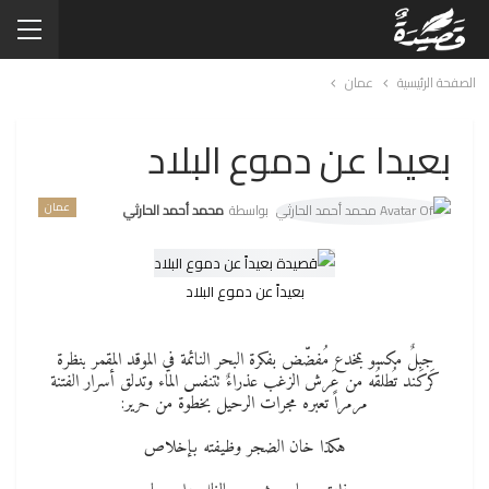
الصفحة الرئيسية
عمان
بعيدا عن دموع البلاد
عمان
بواسطة
محمد أحمد الحارثي
بعيداً عن دموع البلاد
جبلٌ مكسو بمخدع مُفضّض بفكرة البحر النائمة في الموقد المقمر بنظرة
كَركَند تُطلقُه من عَرش الزغب عذراءٌ تتنفس الماء وتدلق أسرار الفتنة
مرمراً تعبره مجرات الرحيل بخطوة من حرير:
هكذا خان الضجر وظيفته بإخلاص