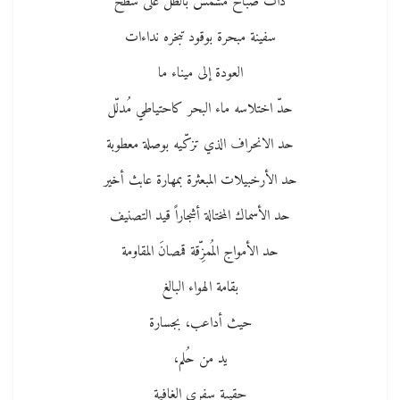
ذات صباح مشمس بالظل على سطح
سفينة مبحرة بوقود تبخره نداءات
العودة إلى ميناء ما
حدّ اختلاسه ماء البحر كاحتياطي مُدلّل
حد الانحراف الذي تزكّيه بوصلة معطوبة
حد الأرخبيلات المبعثرة بمهارة عابث أخير
حد الأسماك المختالة أشجاراً قيد التصنيف
حد الأمواج المُمزِّقة قمصانَ المقاومة
بقامة الهواء البالغ
حيث أداعب، بجسارة
يد من حُلم،
حقيبة سفري الغافية