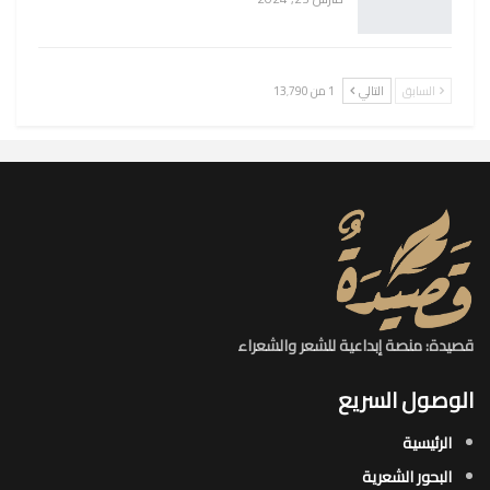
السابق
التالي
1 من 13٬790
قصيدة: منصة إبداعية للشعر والشعراء
الوصول السريع
الرئيسية
البحور الشعرية​