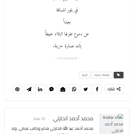
في بلور المسافة
بعيداً
عن دموع تغزلها البلاد خيطاً
يَشد صنارة حزينة.
- Advertisement -
قصائد عامه
نثريه
شارك
محمد أحمد الحارثي
35 مادة
محمد أحمد عبد الله الحارثي شاعر وكاتب عماني. ولد