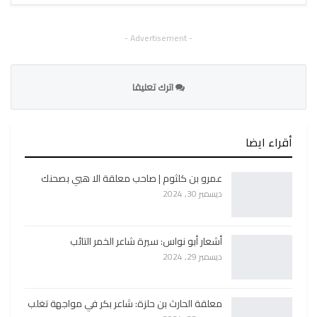
- Advertisement -
اترك تعليقا
أقراء ايضا
عمرو بن كلثوم | صاحب معلقة الا هبي بصحنك
ديسمبر 30, 2024
أشعار أبو نواس: سيرة شاعر الخمر التائب
ديسمبر 29, 2024
معلقة الحارث بن حلزة: شاعر بكر في مواجهة تغلب