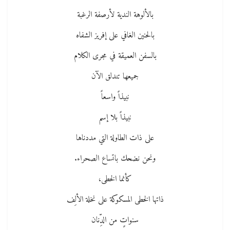
بالألوهة الندية لأرصفة الرغبة
بالحنين الغافي على إفريز الشفاه
بالسفن العميقة في مجرى الكلام
جميعها تندلق الآن
نبيذاً واسعاً
نبيذاً بلا إسم
على ذات الطاولة التي مددناها
ونحن نضحك باتساع الصحراء.
كأنما الخطى،
ذاتها الخطى المسكوكة على نخلة الألِف
سنواتٍ من الدِّنان