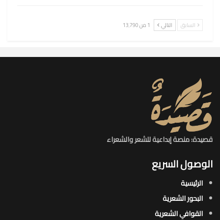
السابق
التالي
1 من 13٬790
قصيدة: منصة إبداعية للشعر والشعراء
الوصول السريع
الرئيسية
البحور الشعرية​
القوافي الشعرية​