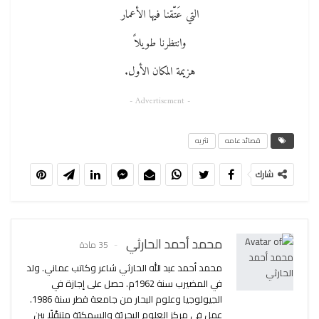
التي عَتّقنا فيها الأعمار
وانتظرنا طويلاً
هزيمة المكان الأول.
- Advertisement -
قصائد عامه
نثريه
شارك
محمد أحمد الحارثي
35 مادة
محمد أحمد عبد الله الحارثي شاعر وكاتب عماني. ولد
في المضيرب سنة 1962م. حصل على إجازة في
الجيولوجيا وعلوم البحار من جامعة قطر سنة 1986.
عمل في مركز العلوم البحريّة والسمكيّة متنقّلًا بين