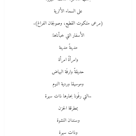
على السماء الأثرية
(مرعى ملكوت القطيع، وصولجان الفراغ).
الأسفار التي خبأناها:
مدينةً مدينة
وامرأةً امرأة
حديقةً وارفَة البياض
وموسيقا وردية النوم
..التي رفَونا بحارها ذات سهرة
بمطرقة الحزن
وسندان النشوة
وذات سهرة