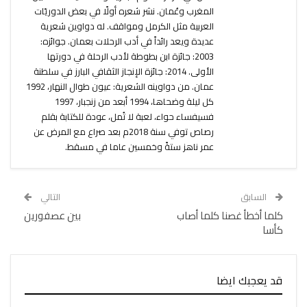
المغرب وعُمان. نشر شعره أولًا في بعض الدوريّات
العربية مثل الكرمل ومواقف. له دواوين شعرية
عديدة ويعد رائداً في أدب الرحلات بعمان. جوائزه:
2003: جائزة ابن بطوطة لأدب الرحلة في دورتها
الأولى. 2014: جائزة الإنجاز الثقافي البارز في سلطنة
عمان. من دواوينه الشعرية: عيون طوال النهار، 1992
كل ليلة وضحاها، 1994 أبعد من زنجبار، 1997
فسيفساء حواء، لعبة لا تُمل، عودة للكتابة بقلم
رصاص توفي سنة 2018م بعد صراع مع المرض عن
عمر ناهز ستةً وخمسين عاما في مسقط.
السابق
التالي
كلما أخطأ غصنا كلما أصاب
بين عصفورين
كأسا
قد يعجبك ايضا