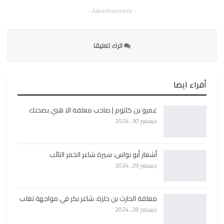
- Advertisement -
اترك تعليقا
أقراء ايضا
عمرو بن كلثوم | صاحب معلقة الا هبي بصحنك
ديسمبر 30, 2024
أشعار أبو نواس: سيرة شاعر الخمر التائب
ديسمبر 29, 2024
معلقة الحارث بن حلزة: شاعر بكر في مواجهة تغلب
ديسمبر 28, 2024