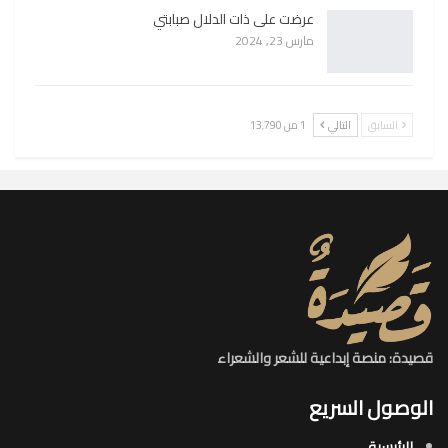
عرضت على ذات الدلال صبابتي
مارس 23, 2024
السابق
التالي
1 من 13٬790
قصيدة: منصة إبداعية للشعر والشعراء
الوصول السريع
الرئيسية