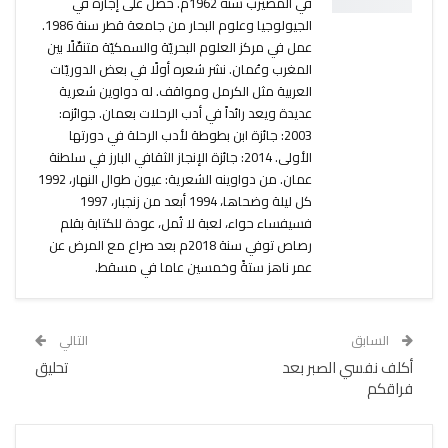
في المضيرب سنة 1962م. حصل على إجازة في
الجيولوجيا وعلوم البحار من جامعة قطر سنة 1986.
عمل في مركز العلوم البحريّة والسمكيّة متنقّلًا بين
المغرب وعُمان. نشر شعره أولًا في بعض الدوريّات
العربية مثل الكرمل ومواقف. له دواوين شعرية
عديدة ويعد رائداً في أدب الرحلات بعمان. جوائزه:
2003: جائزة ابن بطوطة لأدب الرحلة في دورتها
الأولى. 2014: جائزة الإنجاز الثقافي البارز في سلطنة
عمان. من دواوينه الشعرية: عيون طوال النهار، 1992
كل ليلة وضحاها، 1994 أبعد من زنجبار، 1997
فسيفساء حواء، لعبة لا تُمل، عودة للكتابة بقلم
رصاص توفي سنة 2018م بعد صراع مع المرض عن
عمر ناهز ستةً وخمسين عاما في مسقط.
السابق
التالي
أكلف نفسي الصبر بعد
تحليق
فراقكم