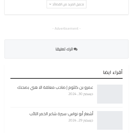
تحميل المزيد من القصائد
- Advertisement -
اترك تعليقا
أقراء ايضا
عمرو بن كلثوم | صاحب معلقة الا هبي بصحنك
ديسمبر 30, 2024
أشعار أبو نواس: سيرة شاعر الخمر التائب
ديسمبر 29, 2024