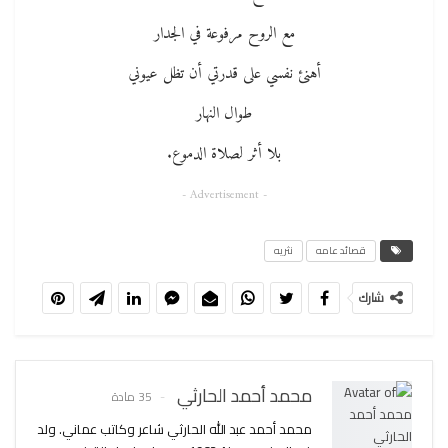
مع الروح مرفوعة في الجدار
أهنئ نفسي على قدرتي أن تظل عيوني
طوال النهار
بلا أثر لصلاة الدموع.
- Advertisement -
قصائد عامه
نثريه
شارك
محمد أحمد الحارثي
35 مادة
محمد أحمد عبد الله الحارثي شاعر وكاتب عماني. ولد