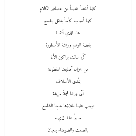
كلما أخطأ غصناً من عصافير الكلام
كلما أصاب كأساً بحقل بنفسج
هذا الذي أثقلنا
بفضة الوهم وريشة الأسطورة
أنّى سالت براكين الألم
من خزان أصابعنا المقطوعة
بمُدى الأسلاف
أنّى ورثنا نجمةً مزيفة
توجب علينا طلاؤها بدمِنا الشاسع
جديرٌ هذا الذي..
بالصمت والضوضاء يلعبان