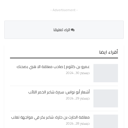
- Advertisement -
اترك تعليقا
أقراء ايضا
عمرو بن كلثوم | صاحب معلقة الا هبي بصحنك
ديسمبر 30, 2024
أشعار أبو نواس: سيرة شاعر الخمر التائب
ديسمبر 29, 2024
معلقة الحارث بن حلزة: شاعر بكر في مواجهة تغلب
ديسمبر 28, 2024