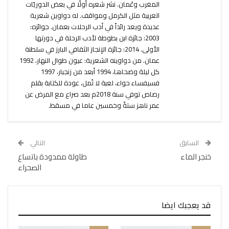
المغرب وعُمان. نشر شعره أولًا في بعض الدوريّات
العربية مثل الكرمل ومواقف. له دواوين شعرية
عديدة ويعد رائداً في أدب الرحلات بعمان. جوائزه:
2003: جائزة ابن بطوطة لأدب الرحلة في دورتها
الأولى. 2014: جائزة الإنجاز الثقافي البارز في سلطنة
عمان. من دواوينه الشعرية: عيون طوال النهار، 1992
كل ليلة وضحاها، 1994 أبعد من زنجبار، 1997
فسيفساء حواء، لعبة لا تُمل، عودة للكتابة بقلم
رصاص توفي سنة 2018م بعد صراع مع المرض عن
عمر ناهز ستةً وخمسين عاما في مسقط.
السابق
التالي
خنجر الماء
طاولة ممدودة باتساع
الصحراء
قد يعجبك ايضا