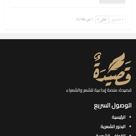
السابق
التالي
1 من 13٬790
قصيدة: منصة إبداعية للشعر والشعراء
الوصول السريع
الرئيسية
البحور الشعرية​
القوافي الشعرية​