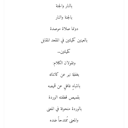
بالنار والجنة
بالجنة والنار
دونما صلاة موصدة
بالعينين كحيلتين في المقعد المقابل
كحيلتين..
وتقولان الكلام:
بغفلة نهر عن كائناته
بانتباهٍ غافلٍ عن قميصه
بقميص قطفته الوردة
بالوردة منحوتة في المعنى
والمعنى مُمتدحاً ضده