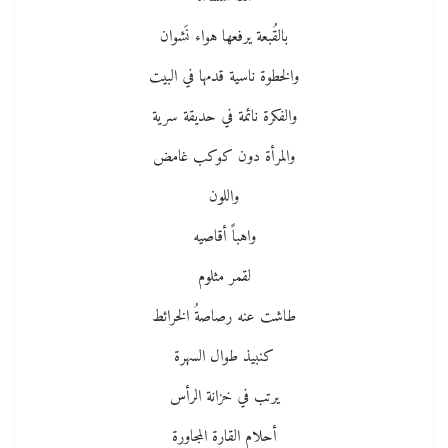
بالقُبعة يرفعها هواء نَشوان
والخطوة ناسية قدمها في البيت
والفكرة نائمة في حديقة سرية
والمرأة دون كوكب غامض
واللون
واهباً أقاصيه
لقمر مثلوم
طاشت عنه رصاصةُ الخرائط
كنبيذ طوال السهرة
يرتب في خزانة الرأس
أحلام القارة المجاورة