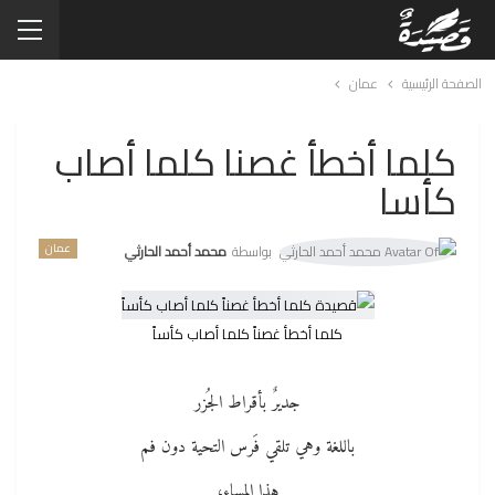
الصفحة الرئيسية
عمان
كلما أخطأ غصنا كلما أصاب
كأسا
عمان
بواسطة
محمد أحمد الحارثي
كلما أخطأ غصناً كلما أصاب كأساً
جديرٌ بأقراط الجُزر
باللغة وهي تلقي فَرس التحية دون فم
هذا المساء،