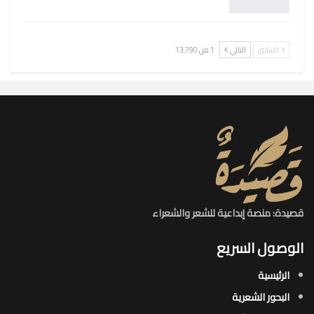
السابق
التالي
1 من 13٬790
قصيدة: منصة إبداعية للشعر والشعراء
الوصول السريع
الرئيسية
البحور الشعرية​