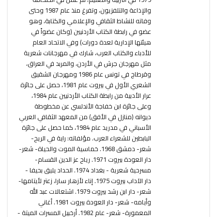
والإذاعة والتلفزيون، وتفرغ منذ عام 1987 وحتى
وفاته للنشاط الثقافي والإعلامي والكتابة، وهو
عضو في رابطة الكتاب الأردنيين (وكان عضواً في
هيئتها الإدارية لعدة دورات) وفي الاتحاد العام
للأدباء والكتاب العرب، شارك في مهرجانات شعرية
مثل مهرجان جرش في الأردن، والمربد في العراق،
وقرطاج في تونس عام 1986 ومهرجان الشقيق
الشعري الأول في بيروت عام 1981، حصل على جائزة
عرار الأدبية من رابطة الكتاب الأردنيين عام 1984،
وعلى جائزة ابن خفاجة الأندلسي عن مخطوطة
ديوانه (منازل في الأفق) من المعهد الثقافي العربي
الأسباني في مدريد عام 1984، كما حصل على جائزة
البابطين للشعراء العرب. مؤلفاته: راية في الريح-
شعر- دمشق 1968. خماسية الموت والحياة- شعر-
دار العودة بيروت 1971. رياح عز الدين القسام-
مسرحية شعرية - بغداد 1974. الحداد يليق بحيفا -
دار الآداب بيروت 1975. إناء لأزهار سارا، زعتر لأيتامها-
شعر- دار ابن رشد بيروت 1979. اشتعالات عبد الله
وأيامه- شعر- دار العودة بيروت 1981. أغاني
المعمورة- شعر- عام 1982. أرخبيل المسرات الميتة -