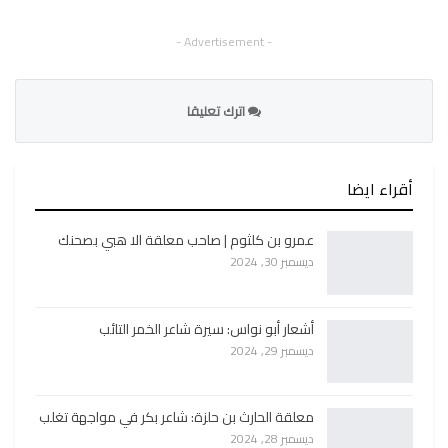
- Advertisement -
اترك تعليقا
أقراء ايضا
عمرو بن كلثوم | صاحب معلقة الا هبي بصحنك
ديسمبر 30, 2024
أشعار أبو نواس: سيرة شاعر الخمر التائب
ديسمبر 29, 2024
معلقة الحارث بن حلزة: شاعر بكر في مواجهة تغلب
ديسمبر 28, 2024