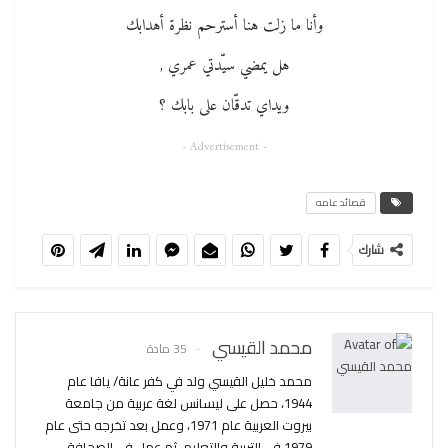
وأنا ما زلت هنا أسترحم نظرة أهدابك
هل يمضي سيّدتي عمري ,
ويداي تدقّان على بابك ؟
- Advertisement -
قصائد عامه
شارك
محمد القيسي
35 مادة
محمد خليل القيسي ولد في كفر عانة/ يافا عام
1944، حصل على ليسانس لغة عربية من جامعة
بيروت العربية عام 1971، وعمل بعد تخرجه حتى عام
1979 في التربية والتعليم، ثم عمل في الصحافة