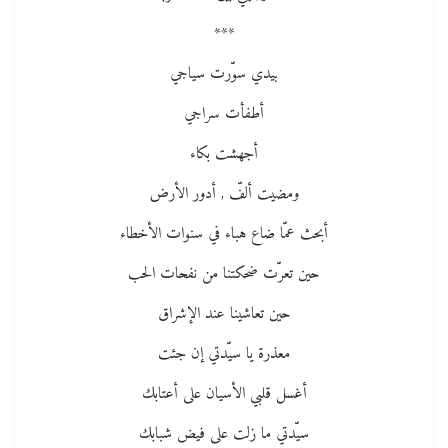
***
بيدي سوّرت سياجي
أطفأت سراجي
أجهشت بكاء
ومضيت ألفّ , أدور الأرض
أبحث عمّا ضاع هباء في سنوات الأخطاء
حين تعرّت ضحكتنا من نفحات الحب
حين تعاشينا عند الإشراق
معذرة يا سيّدتي إن جئت
أغسل قلبي الأسيان على أعتابك
سيّدتي ما زلت على فيض شبابك