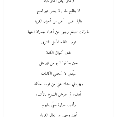
والدلو , يظلّ الدلو ثقيلا
لا يطفح ماء , لا يعطي غير الملح
والبئر عميق , أعمق من أحزان الغربة
ما زالت تصفع وجهي من أعوام جدران الخيبة
توصد نافذة الأمل المشرق
تقتل أشواق الكلمة
حين يعانقها النور من الداخل
سيّدتي لا تسعفني الكلمات
ويجردني بعدك عني من ثوب الحكمة
أهذي في عرض الشارع بالأشياء
وأذيب حرارة حبّي بالبوح
أفقد وجهي بين نعال الغرباء