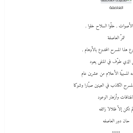
العاصفة
أصوات , خلّوا السلاح خلوا ,
لتمرّ العاصفة
 هذا المسرح المخدوع بالأوهام ,
 الذي طوّف في المنفى يعود
ه المسبيّة الأحلام من عشرين عام
لمسرح الكاذب في العينين صبّارا وشوكا
لهتافات وأزهار الوعود
م تكن إلاّ ظلالا زائفه
حان دور العاصفه