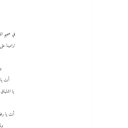
في صميم ال
ترامينا على
و
أنت يا 
يا اشتياق 
أنت يا رفض
ول