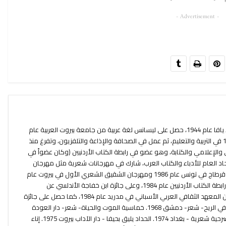
- Advertisement -
محمد خليل القيسي ولد في كفر عانة/ يافا عام 1944، حصل على ليسانس لغة عربية من جامعة بيروت العربية عام
1971، وعمل بعد تخرجه حتى عام 1979 في التربية والتعليم، ثم عمل في الصحافة والإذاعة والتلفزيون، وتفرغ منذ
لثقافي والإعلامي والكتابة، وهو عضو في رابطة الكتاب الأردنيين (وكان عضواً في
تحاد العام للأدباء والكتاب العرب، شارك في مهرجانات شعرية مثل مهرجان
جرش في الأردن، والمربد في العراق، وقرطاج في تونس عام 1986 ومهرجان الشقيق الشعري الأول في بيروت عام
1981، حصل على جائزة عرار الأدبية من رابطة الكتاب الأردنيين عام 1984، وعلى جائزة ابن خفاجة الأندلسي عن
مخطوطة ديوانه (منازل في الأفق) من المعهد الثقافي العربي الأسباني في مدريد عام 1984، كما حصل على جائزة
البابطين للشعراء العرب. مؤلفاته: راية في الريح- شعر- دمشق 1968. خماسية الموت والحياة- شعر- دار العودة
بيروت 1971. رياح عز الدين القسام- مسرحية شعرية - بغداد 1974. الحداد يليق بحيفا - دار الآداب بيروت 1975. إناء