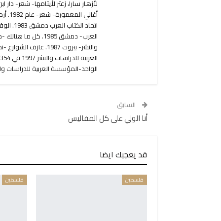
الواحد-المؤسسة العربية للدراسات والنشر- بيروت 1989. توفي في ع
السابق
أنا الولي على كل المفاليس
قد يعجبك ايضا
فلسطين
فلسطين