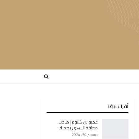
أقراء ايضا
عمرو بن كلثوم | صاحب
معلقة الا هبي بصحنك
ديسمبر 30, 2024