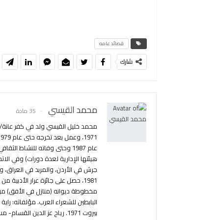
قصائد عامه
شارك
محمد القيسي
35 مادة
عام 1987 وحتى وفاته للنشاط ا
هيئتها الإدارية لعدة دورات) وفي الا