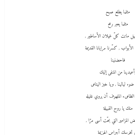
****
مثلما يطلع صبح
مثلما يعبر رمح
ليل ماتت كلّ غيلان الأساطير ,
 الأبواب , كسّرنا مرايانا القديمة
فاحضنينا
أعيدينا من المنفى إليك
ضوء ليالينا , ويا خبز اليتامى
الظامىء الملهوف أن يروي غليله
منك يا روح القبيلة
 المزامير التي بحّت أسى مرّا ,
م تخرسك أجراس الهزيمة