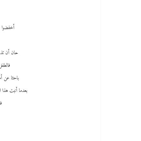
أخفضوا ال
حان أن تذرع
فالطفل
باحثا عن أم
بعدما أنبت هذا ا
فا
ل