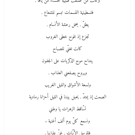
وكانت من عشقت صبيّة حسناء من يافا ,
فلسطينية القسمات تبسم للشعاع ,
يطلّ , يحمل رعشة الأنسام ,
تجزع إذ تلوح خطى الغروب
كانت تغنّي للصباح
ينداح موج الذكريات على الجفون
ويروح يصفعني العذاب ,
ولسعة الأشواق والليل الغريب
الصمت إذ يمتدّ , يحبل بيننا في الليل أحزانا رمادية
تسّاقط الزهرات يا وطني
ونسمع كلّ يوم ألف أغنية .
فلترسل الأنّات , غنّ عذابنا ,