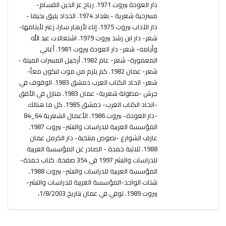
دار العودة بيروت 1971. رياح عز الدين القسام-
مسرحية شعرية - بغداد 1974. الحداد يليق بحيفا -
دار الآداب بيروت 1975. إناء لأزهار سارا، زعتر لأيتامها-
شعر- دار ابن رشد بيروت 1979. اشتعالات عبد الله
وأيامه- شعر- دار العودة بيروت 1981. أغاني
المعمورة- شعر- عام 1982. أرخبيل المسرات الميتة -
شعر- عمان 1982. كم يلزم من موت لنكون معاً-
شعر- اتحاد الكتاب العرب دمشق 1983. الوقوف في
جرش -مطولة شعرية- عمان 1983. منازل في الأفق
-اتحاد الكتاب العرب- دمشق 1985. كل ما هنالك
-دار العودة- بيروت 1986. الأعمال الشعرية 64_84
المؤسسة العربية للدراسات والنشر- بيروت 1987.
عازف الشوارع -نصوص منتخبة- دار الكرمل عمان
1988. ثلاثية حمدة - الصادر عن المؤسسة العربية
للدراسات والنشر 1997 في 354 صفحة. كتاب حمدة-
المؤسسة العربية للدراسات والنشر- بيروت 1988.
شتات الواحد-المؤسسة العربية للدراسات والنشر-
بيروت 1989. توفي في عمان بتاريخ 1/8/2003،