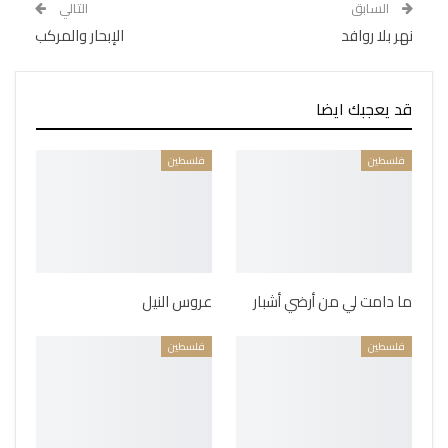
السابق
التالي
نهر بلا روافد
الإبحار والمركب
قد يعجبك ايضا
فلسطين
فلسطين
ما دامت لي من أرضي أشبار
عروس النيل
فلسطين
فلسطين