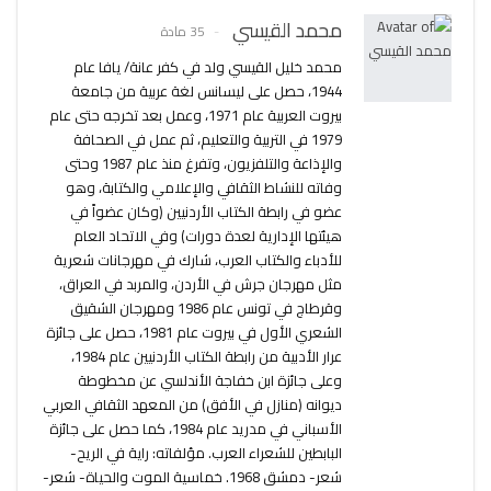
محمد القيسي
35 مادة
محمد خليل القيسي ولد في كفر عانة/ يافا عام
1944، حصل على ليسانس لغة عربية من جامعة
بيروت العربية عام 1971، وعمل بعد تخرجه حتى عام
1979 في التربية والتعليم، ثم عمل في الصحافة
والإذاعة والتلفزيون، وتفرغ منذ عام 1987 وحتى
وفاته للنشاط الثقافي والإعلامي والكتابة، وهو
عضو في رابطة الكتاب الأردنيين (وكان عضواً في
هيئتها الإدارية لعدة دورات) وفي الاتحاد العام
للأدباء والكتاب العرب، شارك في مهرجانات شعرية
مثل مهرجان جرش في الأردن، والمربد في العراق،
وقرطاج في تونس عام 1986 ومهرجان الشقيق
الشعري الأول في بيروت عام 1981، حصل على جائزة
عرار الأدبية من رابطة الكتاب الأردنيين عام 1984،
وعلى جائزة ابن خفاجة الأندلسي عن مخطوطة
ديوانه (منازل في الأفق) من المعهد الثقافي العربي
الأسباني في مدريد عام 1984، كما حصل على جائزة
البابطين للشعراء العرب. مؤلفاته: راية في الريح-
شعر- دمشق 1968. خماسية الموت والحياة- شعر-