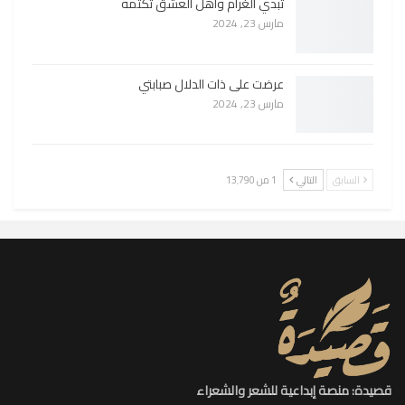
تبدي الغرام وأهل العشق تكتمه
مارس 23, 2024
عرضت على ذات الدلال صبابتي
مارس 23, 2024
السابق
التالي
1 من 13٬790
قصيدة: منصة إبداعية للشعر والشعراء