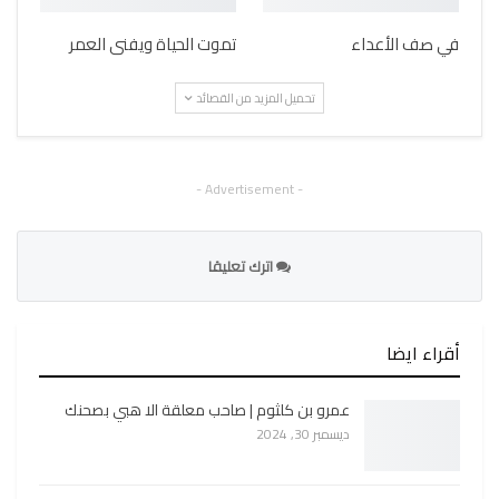
في صف الأعداء
تموت الحياة ويفنى العمر
تحميل المزيد من القصائد
- Advertisement -
اترك تعليقا
أقراء ايضا
عمرو بن كلثوم | صاحب معلقة الا هبي بصحنك
ديسمبر 30, 2024