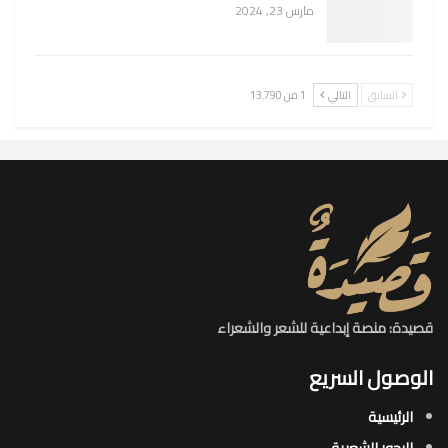
مارس 23, 2024
السابق
التالي
1 من 13٬790
قصيدة: منصة إبداعية للشعر والشعراء
الوصول السريع
الرئيسية
البحور الشعرية​