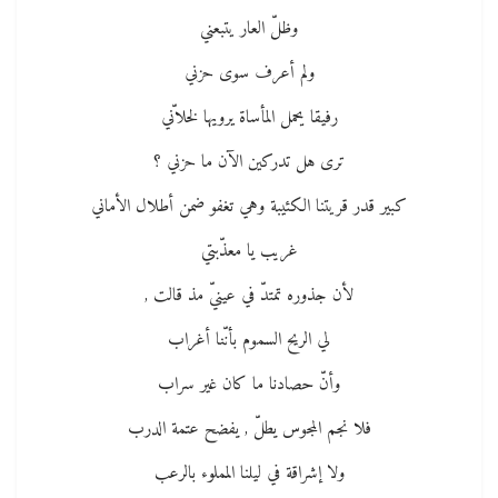
وظلّ العار يتبعني
ولم أعرف سوى حزني
رفيقا يحمل المأساة يرويها لخلاّني
ترى هل تدركين الآن ما حزني ؟
كبير قدر قريتنا الكئيبة وهي تغفو ضمن أطلال الأماني
غريب يا معذّبتي
لأن جذوره تمتدّ في عينيّ مذ قالت ,
لي الريح السموم بأنّنا أغراب
وأنّ حصادنا ما كان غير سراب
فلا نجم المجوس يطلّ , يفضح عتمة الدرب
ولا إشراقة في ليلنا المملوء بالرعب