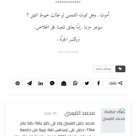
************
أموت , وهل تموت الشمس لو طالت خيوط الليل ؟
سيزهر حزننا , إمّا يعانق شعبنا فجر الخلاص ,
ويكسر الجرّة .
- Advertisement -
قصائد عامه
شارك
محمد القيسي
35 مادة
محمد خليل القيسي ولد في كفر عانة/ يافا عام
1944، حصل على ليسانس لغة عربية من جامعة