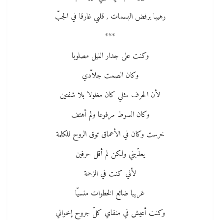
رهيبا يرفض البسمات , قلبي غارقا في الجبّ
***
وكنت على جدار الليل مصلوبا
وكان الصمت جلاّدي
لأن الحرف مثلي كان مغلولا بلا شفتين
وكان السوط مرفوعا ولم أهتف
خرست وكان في الأعماق توق الروح للكلمة
يعذّبني ولكن لم أقل حرفين
لأني كنت في الزحمة
غريبا ضائع الخطوات منسيّا
وكنت أعيش في منفاي كلّ جروح إخواني