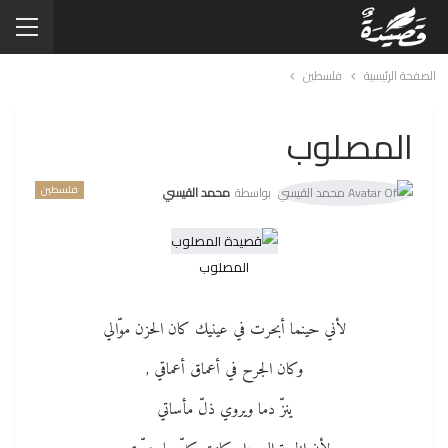
الصفحة الرئيسية
فلسطين
المصلوب
فلسطين
بواسطة
محمد القيسي
المصلوب
لأني حينما أبحرت في عينيك كان الحزن موّالي
وكان الجرح في أعماق أعماقي ,
ينزّ دما ويروي ذلّ مأساتي