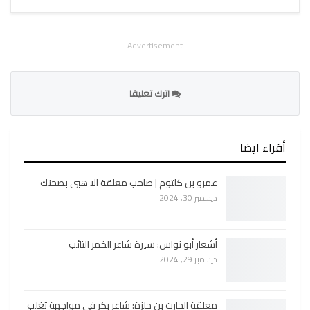
- Advertisement -
اترك تعليقا
أقراء ايضا
عمرو بن كلثوم | صاحب معلقة الا هبي بصحنك
ديسمبر 30, 2024
أشعار أبو نواس: سيرة شاعر الخمر التائب
ديسمبر 29, 2024
معلقة الحارث بن حلزة: شاعر بكر في مواجهة تغلب