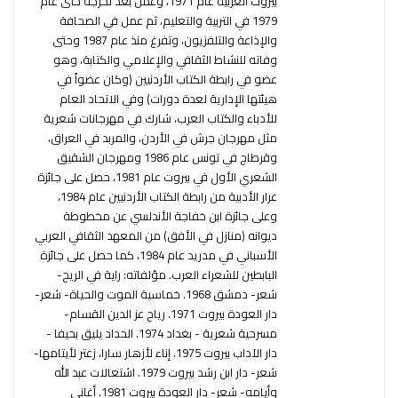
بيروت العربية عام 1971، وعمل بعد تخرجه حتى عام
1979 في التربية والتعليم، ثم عمل في الصحافة
والإذاعة والتلفزيون، وتفرغ منذ عام 1987 وحتى
وفاته للنشاط الثقافي والإعلامي والكتابة، وهو
عضو في رابطة الكتاب الأردنيين (وكان عضواً في
هيئتها الإدارية لعدة دورات) وفي الاتحاد العام
للأدباء والكتاب العرب، شارك في مهرجانات شعرية
مثل مهرجان جرش في الأردن، والمربد في العراق،
وقرطاج في تونس عام 1986 ومهرجان الشقيق
الشعري الأول في بيروت عام 1981، حصل على جائزة
عرار الأدبية من رابطة الكتاب الأردنيين عام 1984،
وعلى جائزة ابن خفاجة الأندلسي عن مخطوطة
ديوانه (منازل في الأفق) من المعهد الثقافي العربي
الأسباني في مدريد عام 1984، كما حصل على جائزة
البابطين للشعراء العرب. مؤلفاته: راية في الريح-
شعر- دمشق 1968. خماسية الموت والحياة- شعر-
دار العودة بيروت 1971. رياح عز الدين القسام-
مسرحية شعرية - بغداد 1974. الحداد يليق بحيفا -
دار الآداب بيروت 1975. إناء لأزهار سارا، زعتر لأيتامها-
شعر- دار ابن رشد بيروت 1979. اشتعالات عبد الله
وأيامه- شعر- دار العودة بيروت 1981. أغاني