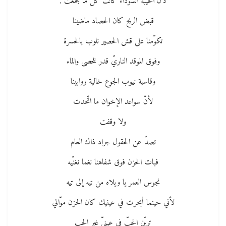
لأن الخيبة السوداء كانت كلّ ما جمعّت ,
قبض الريح كان الحصاد ماضينا
تكوّمنا على قش الحصير نلوب بالحسرة
وفوق الموقد الناريّ قدر للحصى والماء
وقاسية نيوب الجوع خالية روابينا
لأنّ سواعد الإخوان ما اتّحدت
ولا وقفت
تصدّ عن الحقول جراد ذاك العام
فبات الحزن فوق شفاهنا نغما نغنّيه
نجوس العمر يا ويلاه من تيه إلى تيه
لأني حينما أبحرت في عينيك كان الحزن موّالي
تريّن الحبّ في عينيّ غير الحب