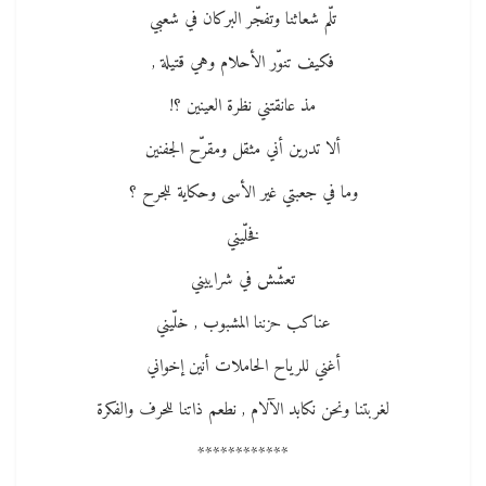
تلّم شعاثنا وتفجّر البركان في شعبي
فكيف تنوّر الأحلام وهي قتيلة ,
مذ عانقتني نظرة العينين ؟!
ألا تدرين أني مثقل ومقرّح الجفنين
وما في جعبتي غير الأسى وحكاية للجرح ؟
فخلّيني
تعشّش في شراييني
عناكب حزننا المشبوب , خلّيني
أغني للرياح الحاملات أنين إخواني
لغربتنا ونحن نكابد الآلام , نطعم ذاتنا للحرف والفكرة
************