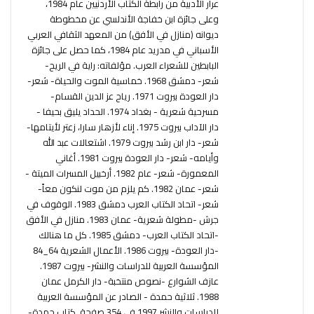
عرار الأدبية من رابطة الكتاب الأردنيين عام 1984،
وعلى جائزة ابن خفاجة الأندلسي عن مخطوطة
ديوانه (منازل في الأفق) من المعهد الثقافي العربي
الأسباني في مدريد عام 1984، كما حصل على جائزة
البابطين للشعراء العرب. مؤلفاته: راية في الريح-
شعر- دمشق 1968. خماسية الموت والحياة- شعر-
دار العودة بيروت 1971. رياح عز الدين القسام-
مسرحية شعرية - بغداد 1974. الحداد يليق بحيفا -
دار الآداب بيروت 1975. إناء لأزهار سارا، زعتر لأيتامها-
شعر- دار ابن رشد بيروت 1979. اشتعالات عبد الله
وأيامه- شعر- دار العودة بيروت 1981. أغاني
المعمورة- شعر- عام 1982. أرخبيل المسرات الميتة -
شعر- عمان 1982. كم يلزم من موت لنكون معاً-
شعر- اتحاد الكتاب العرب دمشق 1983. الوقوف في
جرش -مطولة شعرية- عمان 1983. منازل في الأفق
-اتحاد الكتاب العرب- دمشق 1985. كل ما هنالك
-دار العودة- بيروت 1986. الأعمال الشعرية 64_84
المؤسسة العربية للدراسات والنشر- بيروت 1987.
عازف الشوارع -نصوص منتخبة- دار الكرمل عمان
1988. ثلاثية حمدة - الصادر عن المؤسسة العربية
للدراسات والنشر 1997 في 354 صفحة. كتاب حمدة-