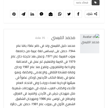
قصائد عامه
شارك
محمد القيسي
35 مادة
محمد خليل القيسي ولد في كفر عانة/ يافا عام
1944، حصل على ليسانس لغة عربية من جامعة
بيروت العربية عام 1971، وعمل بعد تخرجه حتى عام
1979 في التربية والتعليم، ثم عمل في الصحافة
والإذاعة والتلفزيون، وتفرغ منذ عام 1987 وحتى
وفاته للنشاط الثقافي والإعلامي والكتابة، وهو
عضو في رابطة الكتاب الأردنيين (وكان عضواً في
هيئتها الإدارية لعدة دورات) وفي الاتحاد العام
للأدباء والكتاب العرب، شارك في مهرجانات شعرية
مثل مهرجان جرش في الأردن، والمربد في العراق،
وقرطاج في تونس عام 1986 ومهرجان الشقيق
الشعري الأول في بيروت عام 1981، حصل على جائزة