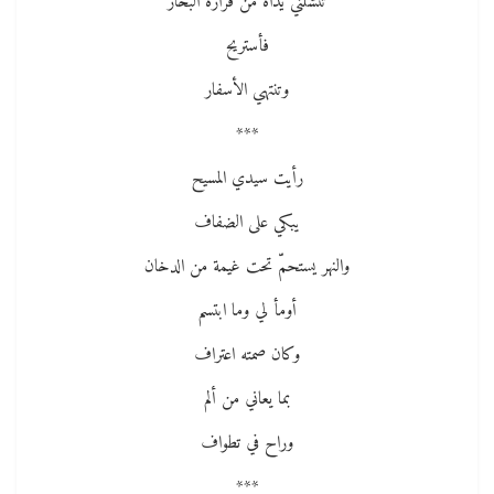
تنشلني يداه من قرارة البحار
فأستريح
وتنتهي الأسفار
***
رأيت سيدي المسيح
يبكي على الضفاف
والنهر يستحمّ تحت غيمة من الدخان
أومأ لي وما ابتسم
وكان صمته اعتراف
بما يعاني من ألم
وراح في تطواف
***