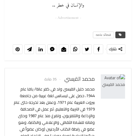
والإنسان في خطر ..
- Advertisement -
قصائد عامه
شارك
محمد القيسي
35 مادة
محمد خليل القيسي ولد في كفر عانة/ يافا عام
1944، حصل على ليسانس لغة عربية من جامعة
بيروت العربية عام 1971، وعمل بعد تخرجه حتى عام
1979 في التربية والتعليم، ثم عمل في الصحافة
والإذاعة والتلفزيون، وتفرغ منذ عام 1987 وحتى
وفاته للنشاط الثقافي والإعلامي والكتابة، وهو
عضو في رابطة الكتاب الأردنيين (وكان عضواً في
هيئتها الإدارية لعدة دورات) وفي الاتحاد العام