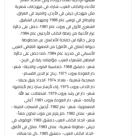
للأدباء والكتاب العرب، شارك في مهرجانات شعرية
مثل مهرجان جرش في الأردن، والمربد في العراق،
وقرطاج في تونس عام 1986 ومهرجان الشقيق
الشعري الأول في بيروت عام 1981، حصل على جائزة
عرار الأدبية من رابطة الكتاب الأردنيين عام 1984،
وعلى جائزة ابن خفاجة الأندلسي عن مخطوطة
ديوانه (منازل في الأفق) من المعهد الثقافي العربي
الأسباني في مدريد عام 1984، كما حصل على جائزة
البابطين للشعراء العرب. مؤلفاته: راية في الريح-
شعر- دمشق 1968. خماسية الموت والحياة- شعر-
دار العودة بيروت 1971. رياح عز الدين القسام-
مسرحية شعرية - بغداد 1974. الحداد يليق بحيفا -
دار الآداب بيروت 1975. إناء لأزهار سارا، زعتر لأيتامها-
شعر- دار ابن رشد بيروت 1979. اشتعالات عبد الله
وأيامه- شعر- دار العودة بيروت 1981. أغاني
المعمورة- شعر- عام 1982. أرخبيل المسرات الميتة -
شعر- عمان 1982. كم يلزم من موت لنكون معاً-
شعر- اتحاد الكتاب العرب دمشق 1983. الوقوف في
جرش -مطولة شعرية- عمان 1983. منازل في الأفق
-اتحاد الكتاب العرب- دمشق 1985. كل ما هنالك