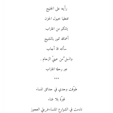
رأيته على الخليج
ممتطيا خيول الحزن
يشكو من اغتراب
أعماقه تمور بالنشيج
سألته فما أجاب
وانسل ّمن عينيّ الزحام ,
عبر رحلة اغتراب
***
طوّفت وحدي في حدائق المساء
قبرّة بلا غناء
نادمت في الشوارع الملساءغربتي العجوز