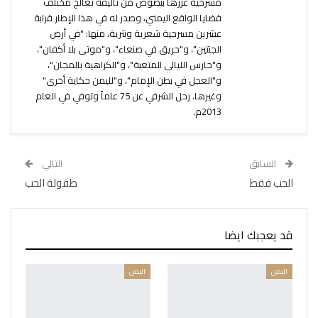
مسرحية عززها بنصوص من تأليفه تعالج مختلف
قضايا الواقع اليمني، وصدر له في هذا الإطار قرابة
عشرين مسرحية شعرية ونثرية، منها: "في أرض
الجنتين"، و"حريق في صنعاء"، و"موتى بلا أكفان"،
و"حارس الليالي المتعبة"، و"الكراهية بالمجان"،
و"العجل في بطن الإمام"، و"لليمن حكاية أخرى"
وغيرها. رحل الشرفي عن 75 عاماً وتوفي في العام
2013م.
السابق
التالي
الحب فقط
طفولة الحب
قد يعجبك ايضا
اليمن
اليمن