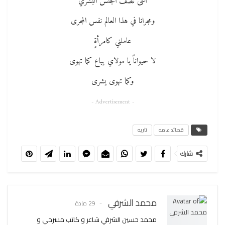
أنثى نصفُ الجنس البشري
ومجرانا في هذا العالم نفس المجرى
عاملني كامرأةٍ
لا حيواناً يا مولاي يباع كما تهوى
وكما تهوى يشرى
- Advertisement -
قصائد عامه
نثريه
شارك
محمد الشرفي
29 مادة
محمد حسين الشرفي شاعر و كاتب مسرحي و