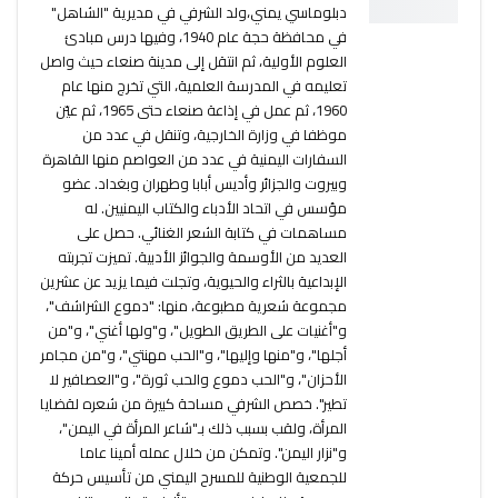
دبلوماسي يمني،ولد الشرفي في مديرية "الشاهل"
في محافظة حجة عام 1940، وفيها درس مبادئ
العلوم الأولية، ثم انتقل إلى مدينة صنعاء حيث واصل
تعليمه في المدرسة العلمية، التي تخرج منها عام
1960، ثم عمل في إذاعة صنعاء حتى 1965، ثم عيّن
موظفا في وزارة الخارجية، وتنقل في عدد من
السفارات اليمنية في عدد من العواصم منها القاهرة
وبيروت والجزائر وأديس أبابا وطهران وبغداد. عضو
مؤسس في اتحاد الأدباء والكتاب اليمنيين. له
مساهمات في كتابة الشعر الغنائي. حصل على
العديد من الأوسمة والجوائز الأدبية. تميزت تجربته
الإبداعية بالثراء والحيوية، وتجلت فيما يزيد عن عشرين
مجموعة شعرية مطبوعة، منها: "دموع الشراشف"،
و"أغنيات على الطريق الطويل"، و"ولها أغني"، و"من
أجلها"، و"منها وإليها"، و"الحب مهنتي"، و"من مجامر
الأحزان"، و"الحب دموع والحب ثورة"، و"العصافير لا
تطير". خصص الشرفي مساحة كبيرة من شعره لقضايا
المرأة، ولقب بسبب ذلك بـ"شاعر المرأة في اليمن"،
و"نزار اليمن". وتمكن من خلال عمله أمينا عاما
للجمعية الوطنية للمسرح اليمني من تأسيس حركة