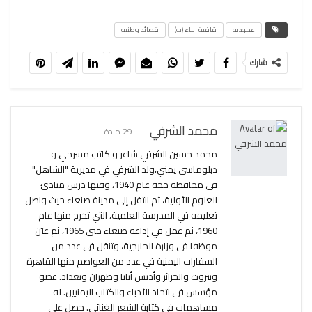
عموديه
قافية الباء (ب)
قصائد وطنيه
شارك
محمد الشرفي
29 مادة
محمد حسين الشرفي شاعر و كاتب مسرحي و
دبلوماسي يمني،ولد الشرفي في مديرية "الشاهل"
في محافظة حجة عام 1940، وفيها درس مبادئ
العلوم الأولية، ثم انتقل إلى مدينة صنعاء حيث واصل
تعليمه في المدرسة العلمية، التي تخرج منها عام
1960، ثم عمل في إذاعة صنعاء حتى 1965، ثم عيّن
موظفا في وزارة الخارجية، وتنقل في عدد من
السفارات اليمنية في عدد من العواصم منها القاهرة
وبيروت والجزائر وأديس أبابا وطهران وبغداد. عضو
مؤسس في اتحاد الأدباء والكتاب اليمنيين. له
مساهمات في كتابة الشعر الغنائي. حصل على