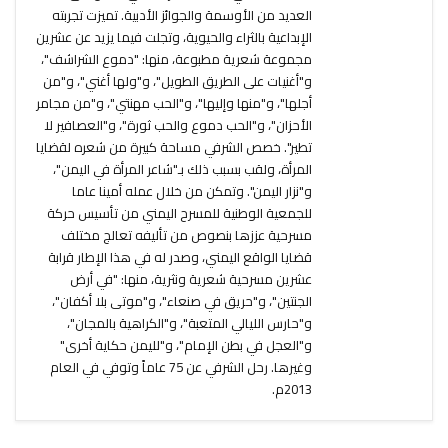
العديد من الأوسمة والجوائز الأدبية. تميزت تجربته
الإبداعية بالثراء والحيوية، وتجلت فيما يزيد عن عشرين
مجموعة شعرية مطبوعة، منها: "دموع الشراشف"،
و"أغنيات على الطريق الطويل"، و"ولها أغني"، و"من
أجلها"، و"منها وإليها"، و"الحب مهنتي"، و"من مجامر
الأحزان"، و"الحب دموع والحب ثورة"، و"العصافير لا
تطير". خصص الشرفي مساحة كبيرة من شعره لقضايا
المرأة، ولقب بسبب ذلك بـ"شاعر المرأة في اليمن"،
و"نزار اليمن". وتمكن من خلال عمله أمينا عاما
للجمعية الوطنية للمسرح اليمني من تأسيس حركة
مسرحية عززها بنصوص من تأليفه تعالج مختلف
قضايا الواقع اليمني، وصدر له في هذا الإطار قرابة
عشرين مسرحية شعرية ونثرية، منها: "في أرض
الجنتين"، و"حريق في صنعاء"، و"موتى بلا أكفان"،
و"حارس الليالي المتعبة"، و"الكراهية بالمجان"،
و"العجل في بطن الإمام"، و"لليمن حكاية أخرى"
وغيرها. رحل الشرفي عن 75 عاماً وتوفي في العام
2013م.