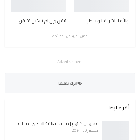
والله لا اشرا قنا ولا بطرا
تيقن وإن لم تستبن فتيقن
تحميل المزيد من القصائد
- Advertisement -
اترك تعليقا
أقراء ايضا
عمرو بن كلثوم | صاحب معلقة الا هبي بصحنك
ديسمبر 30, 2024