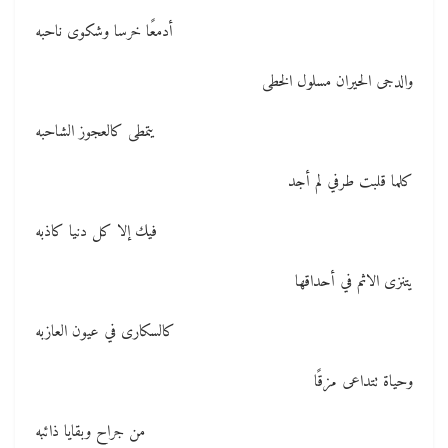
أدمعًا خرسا وشكوى ناحبه
والدجى الحيران مسلول الخطى
يتمطى كالعجوز الشاحبه
كلما قلبت طرفي لم أجد
فيك إلا كل دنيا كاذبه
يتنزى الاثم في أحداقها
كالسكارى في عيون العازبه
وحياة تتداعى مزقًا
من جراح وبقايا ذائبه