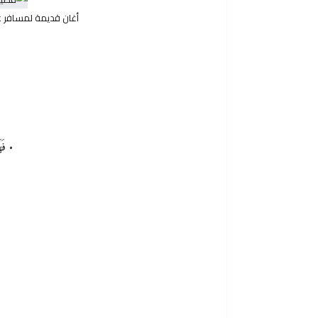
أغان قديمة لمسافر ع
• فَه