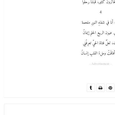
ائرون كثير، قَبْلنَا رحلُوا
4
أنا في شفاهِ النورِ ملحمة
 عيون الربيع الحلم إيمانُ
، لعلَّ فتاة الحيِّ تعرِفُنِي
أفاقَتْ وملءُ القلبِ إنسانُ
- Advertisement -