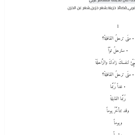
ربي,قصائد حزينه,شعر حزين,شعر عن الحزن
1
• متَى ترحلُ القافلةْ؟
• سترحلُ توّاً
َيِّئ لنفسكَ زادَكَ والرَّاحلَةْ
• متَى ترحلُ القافلةْ؟
• غداً رُبَّما
رُبَّما القابلةْ
وقد تتأخَّرُ يوماً
ويوماً