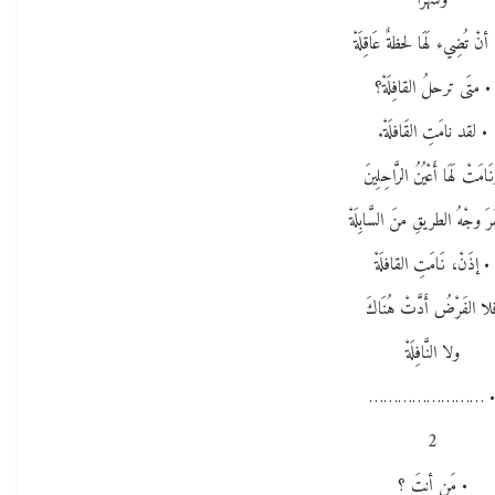
وشهراً
أنْ تُضِيء لَهَا لحظةٌ عَاقِلَةْ
• متَى ترحلُ القافِلَةْ؟
• لقد نامَتِ القَافلَةْ.
َامَتْ لَهَا أَعْيُنُ الرَّاحِلِينَ
فَرَ وجْهُ الطريقِ منَ السَّابِلَةْ
• إذَنْ، نَامَتِ القافلَةْ
لا الفَرْضُ أَدَّتْ هُنَاكَ
ولا النَّافِلَةْ
• …………………
2
• مَن أنتَ ؟