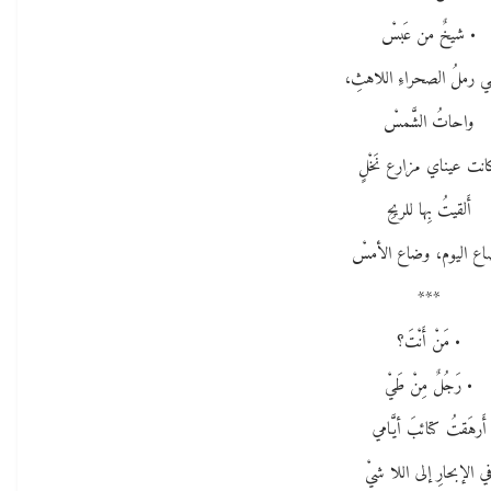
• شيخٌ من عَبسْ
 رملُ الصحراءِ اللاهثِ،
واحاتُ الشَّمسْ
نت عيناي مزارع نَخْلٍ
أَلقيتُ بِها للريحِ
ع اليوم، وضاع الأمسْ
***
• مَنْ أَنْتَ؟
• رَجُلٌ مِنْ طَيْ
أَرهَقتُ كتائبَ أيَّامي
ي الإبحارِ إلى اللا شيْ