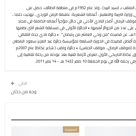
الشاعر السعودي محمد عواض الثبيتي الملقب بـ (سيد البيد) ، ولد عام 1952م في منطقة الطائف. حصل على
ارة التربية والتعليم ، أعماله الشعرية: عاشقة الزمن الوردي ، تهجيت حلما ..
موقف الرمال. أصدر النادي الأدبي في حائل مؤخراً أعماله الكاملة في مجلد
لى عدد من الجوائز أهمها: • الجائزة الأولى في مسابقة الشعر التي نظمها
مكتب رعاية الشباب في مكة سنة 1397هـ. عن قصيدة "من وحي العاشر من رمضان" . • جائزة نادي جدة الثقافي
. • جائزة أفضل قصيدة في الدورة السابعة لمؤسسة جائزة عبد العزيز سعود البابطين
للإبداع الشعري عام 2000 م، عن قصيدة (موقف الرمال.. موقف الجناس). • جائزة ولقب ( شاعر عكاظ) عام 2007م
كاظ التاريخي الأول. تعرض لأزمة قلبية بعد عودته من رحلة ثقافية إلى
 يوم الجمعة 10 صفر 1432 هـ - 14 يناير 2011.
التالي
وجه من دخان
السعودية