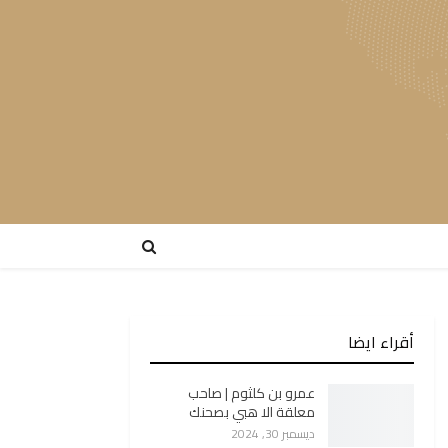
أقراء ايضا
عمرو بن كلثوم | صاحب
معلقة الا هبي بصحنك
ديسمبر 30, 2024