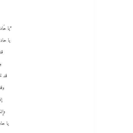
“يا حَاد
يا حادي
قد
و
قد نح
وقد
إذ
وإن 
يا حاد