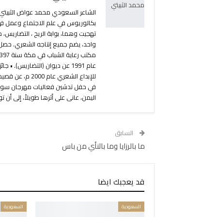
بكالوريوس في علم الاجتماع وعمل في وز
تهجيت وهما، بوابة الريح ، التضاريس، 
واحد، يضم جميع إنتاجه الشعري. حصل ع
عام 1991 عن ديوان (التضاريس)
في حفل تدشين فعاليات مهرجان سوق ع
اليمن، عانى على أثرها طويلاً، إلى أن توفي رحمه الله في
السابق
ما بالرزايا وما بالنأي من باس
قد يعجبك ايضا
السعودية
السعودية