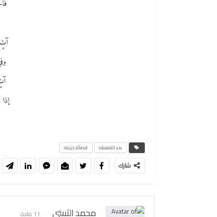
فالح
آتٍ 
وفي
آتٍ
إذا 
بحر التفعيله
قصائد حزينه
شارك
محمد الثبيتي
11 مادة