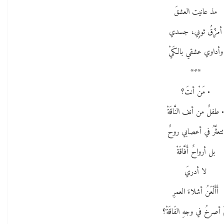
مذ عانيت العشقَ
أمزِّقُ ثوبِي، جسدي
وأداوي عشقي بالكَيْ
***
• مَنْ أنتَ؟
 طفلٌ من أنف النَّاقَةْ
تتعثَّرُ في أعصابي روحٌ
بل أرواحٌ أَفَّاقَةْ
لا أدريَ
أَأَلْعَنُ أشلاءَ العمرِ
ْ أصرخُ في وجهِ الفَاقَةْ؟