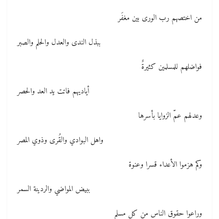
من اختصهم رب الورى بين مغفَر
ببذل الندى والعدل والحلم والصبر
فواضلهم للمسلمين كثيرةٌ
أياديهم فاتت يد العد والحصر
وعدلهم عمّ الزوايا بأسرها
واهل البوادي والقُرى وذوي المصر
وكم هزموا الأعداء قسرا وعنوة
ببيض المواضي والردينة السمر
وراعوا حقوق الناس من كل مسلم