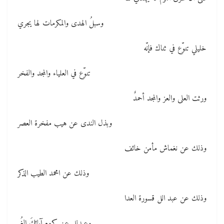
وسبلُ الهدى والمكرمات لها يجري
خليلي تنوّع في ثناك فإنّه
تنوّع في العلياء والمجد والفخر
ورثت العلى والعز والمجد أحمدٌ
وبذل الندى عن هيب مفخرة العصر
وذلك عن نغماش مأمن خائف
وذلك عن امحمد الطيب الذكر
وذلك عن عبد الل قسورة العدا
وعبدلل عن كروم آبائكَ الغُر