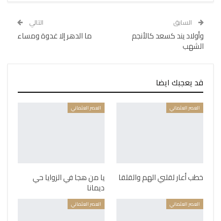
السابق
التالي
وأولاد يند كسعد كالأنجم
ما الدهر إلا غدوة ومساء
الشهب
قد يعجبك ايضا
العصر العثماني
العصر العثماني
خطب أعار لقلبي الهم والقلقا
يا من هجا في الزوايا حي
ديمانا
العصر العثماني
العصر العثماني