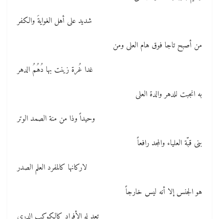
شديد على أهل الغوايةَ والكفر
من أصبح تاجا فوق هام العلى ومن
غدا غُرة زينت بها دُهُمُ الدهر
به انجبت للدهر والدة العلى
وحيداً وذا من منة الصمد الوتر
بنى قبّة العلياء والمجد رافعاً
لاركانها كالمفرد العلم الصدر
هو الجنس إلا أنه ليس خارجاً
تعد له الأفراد كالكوكب الدري