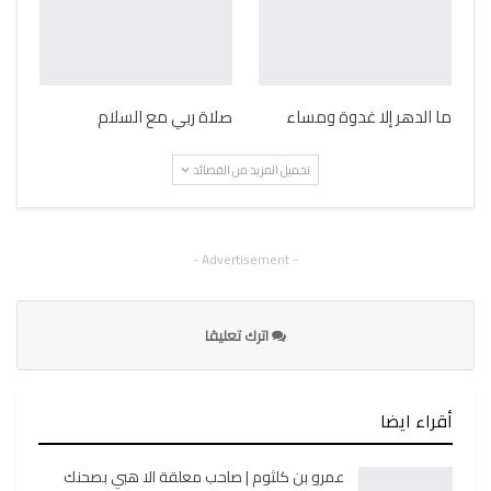
ما الدهر إلا غدوة ومساء
صلاة ربي مع السلام
تحميل المزيد من القصائد
- Advertisement -
اترك تعليقا
أقراء ايضا
عمرو بن كلثوم | صاحب معلقة الا هبي بصحنك