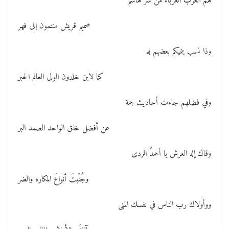
هم العرب العرباء من سر هاشم
صميم قريش منتمون إلى فهر
وذا نسب ينميكم بعضهم له
كما لابن خلدون الولى العالم الحبر
وفي فضلهم جاءت أحاديث جمة
عن أفضل خلق الواحد الصمد البر
وقاك إله العرش يا أحمدُ الردى
وجُنّبتَ أنواعَ المكاره والضر
ووأولاك رب الناس في نفسك المنى