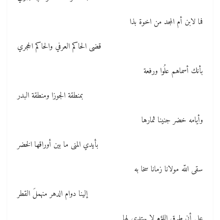
فما لابن أم المجد من اخوة بذا
قضى الحاكم العرفي والحاكم الحجري
بأنك أسماهم علُوا ورفعة
بمنطقة الجوزا ومنطقة البدر
وأيامه خضر جنينا ثمارها
بأيدي المنى ما بين أوراقها الخضر
سقى اللّه مولانا زمانا سخا به
إلينا دوام الدهر منهملَ القطر
على أن طرق اللؤم لا يهتدي لها