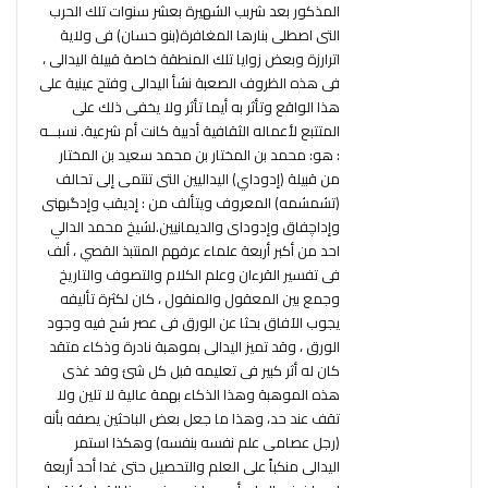
المذكور بعد شربب الشهيرة بعشر سنوات تلك الحرب
التى اصطلى بنارها المغافرة(بنو حسان) فى ولاية
اترارزة وبعض زوايا تلك المنطقة خاصة قبيلة اليدالى ،
فى هذه الظروف الصعبة نشأ اليدالى وفتح عينية على
هذا الواقع وتأثر به أيما تأثر ولا يخفى ذلك على
المتتبع لأعماله الثقافية أدبية كانت أم شرعية. نسبـــه
: هو: محمد بن المختار بن محمد سعيد بن المختار
من قبيلة (إدوداي) اليداليين التى تنتمى إلى تحالف
(تشمشمه) المعروف ويتألف من : إديقب وإدگبهنى
وإداچفاق وإدوداى والديمانيين.لشيخ محمد الدالي
احد من أكبر أربعة علماء عرفهم المنتبذ القصي ، ألف
فى تفسير القرءان وعلم الكلام والتصوف والتاريخ
وجمع بين المعقول والمنقول ، كان لكثرة تأليفه
يجوب الآفاق بحثا عن الورق فى عصر شح فيه وجود
الورق ، وقد تميز اليدالى بموهبة نادرة وذكاء متقد
كان له أثر كبير فى تعليمه قبل كل شئ وقد غذى
هذه الموهبة وهذا الذكاء بهمة عالية لا تلين ولا
تقف عند حد، وهذا ما جعل بعض الباحثين يصفه بأنه
(رجل عصامى علم نفسه بنفسه) وهكذا استمر
اليدالى منكباً على العلم والتحصيل حتى غدا أحد أربعة