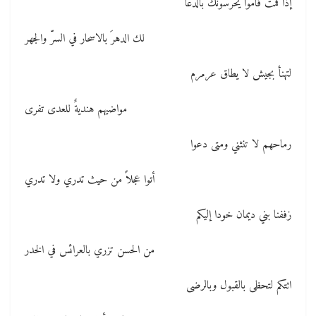
إذا قمت قاموا يحرسونك بالدّعا
لك الدهرَ بالاسحار في السرّ والجهر
لتهنأ بجيش لا يطاق عرمرم
مواضيهم هنديةٌ للعدى تفرى
رماحهم لا تنثني ومتى دعوا
أتوا عجلاً من حيث تدري ولا تدري
زففنا بني ديمان خودا إليكم
من الحسن تزري بالعرائس في الخدر
اتتكم لتحظى بالقبول وبالرضى