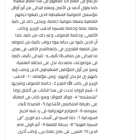
لم يبلغ فى العلم أحد مبلغهم فى هذا القطر شنقيط
كما يقول أحمد بن الأمين ويعتبر اليدالى من أبرز أوائل
مؤسسى الصوفية الشنقيطية الذين صبغوا حياتهم
الثقافية بصبغة صوفية خالصة، ويتجلى ذلك فى كتبه
بصفة عامة وخاصة تفسيره الذهب الإبريز، وكتاب
الأفعى، وخاتمة التصوف، وغير ذلك من كتبه، كما
أن الذين كتبوا عن حياته بينوا جوانب كثيرة من تصوفه
مثل النابغة القلاوى فى كتابه(النجم الثاقب فى بعض
ما لليدالى من مناقب)0 تآليفـــه : لليدالى تآليف كثيرة
فى موضوعات متعددة، تدل على مكانته العلمية،
وهو من أول المؤلفين الشنقيطيين الذين وصلت إلينا
كتبهم-إن لم يكن أولهم- ومن مؤلفاته : 1- الذهب
الإبريز فى كتاب الله العزيز 2- خاتمة التصوف وشرحها
3- شيم الزوايا، تحدث فى هذا الكتاب عن أخلاق زوايا
"تشمشمه" 4- فوائد الفوائد: وهو كتاب فى العقائد
على طريقة المتكلمين الأشاعرة 5- النصيحة لأبناء
عمومته 6- الصوارم الهندوانية فى رد شبه الجيم
السودانية 7- حلة السيرا فى أنساب خير الورى "فى
السيرة النبوية" 8- رسالة اللفعة 9- أمر الولى ناصر
الدين 10-المربى على شرح صلاة ربى، وكتب أخرى