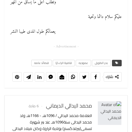
وتطلب أعلى ما يساق من المهر
عليكم سلام دائما وتحية
يعمانكم طول المدى طيبا النشر
- Advertisement -
بحر الطويل
عموديه
قافية الراء (ر)
قصائد عامه
شارك
محمد اليدالي الديماني
6 مادة
العلامة محمد اليدالي / 1096هـ - 1166هـ ولد
محمد اليدالى سنة1096هـ عند بير شهيرة
تسمى(بيرتندگسم) بولاية اترارزة وكان ميلاد اليدالى