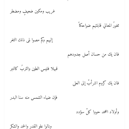
غريب ومكين ضعيفٍ ومضطر
ثغورُ المعالي قابلتهم ضواحكاً
إليهم وكم مصوا لمى ذلك الثغر
فان يك من حسان أصل جدودهم
قبيلا فليس الطين والتربُ كالتبر
فان يك كروم اشرأبّ إلى العلى
فإن ضياء الشمس منه سنا البدر
وأولاد امحمد حووا كلّ سؤدد
ونالوا علو القدر والحمد والشكر