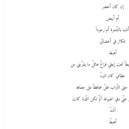
إن كان أخضر
أم أبيض
شبه بالشّعرة أم رعوداً
تتكاثر في أعضائي
أهبط
اً تحت إبطي فراغٌ هائلٌ ما يقرّبني من
عظامي كان البردُ
 حتى التّراب ظلّ محافظاً على جفافه
عنّي وفي الهبوط ألمٌ لكن اللّذة كانت
أشدّ
أهبطُ