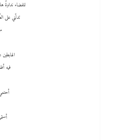
للفضاء نداوةٌ هذا
تدلّني على ال
مل
الهابطين 
فيه أظل
أحتمي 
أستمي