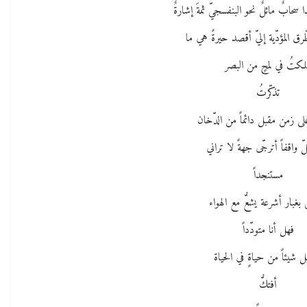
 سحابٌ مائلٌ نحو البنفسجيّ ثمةَ إشارةٌ
طّرق المؤدّية إليّ أقصد حيرةً هي ما
كتُ في لمحٍ من البصر
تذكّرتُ
على زمن مقبل دائماً من الدّخان
ّ واقفاً أترجّى جهةً لا تراني
مستنجداً
بغبار أشرعة يشعُّ مع الهواء
فهل أنا متودّداً
ل شيئاً من حياةٍ في الحياة
أفتكُّ