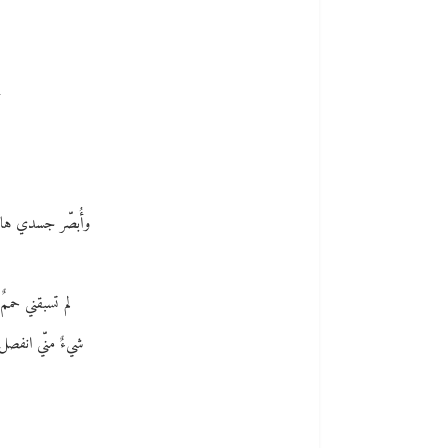
أ
وأُبصّر جسدي هابط
لم تسبقني حممٌ
شيءٌ منّي انفصل 