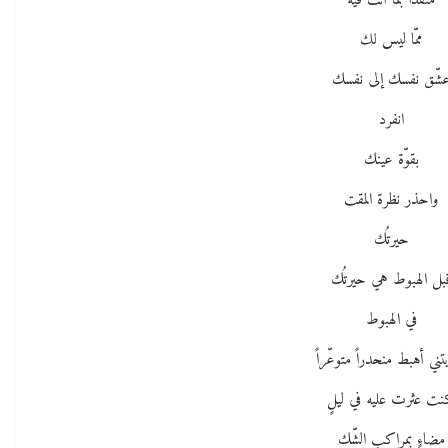
متّقداً بما أنت فيه
ممّا ليس لك
شّق نفسك إلى نفسك
انفرد
بقوّة عينك
واحذر نظرة المقت
حيرتُك
بل الهبوط هي حيرتُك
في الهبوط
تني أهبط منحدراً متوعّراً
ت عثرت عليه في ليلٍ
مضاءٍ بمراكب الشّك