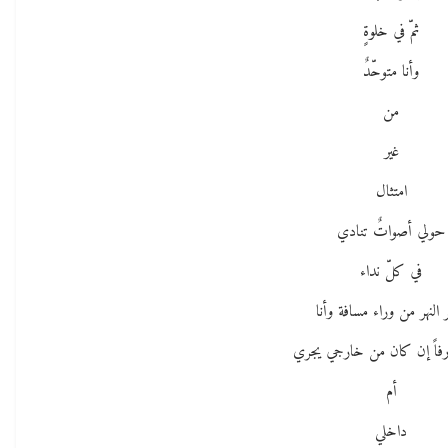
ثمّ في خلوةٍ
وأنا متوحّدٌ
من
غير
امتثال
حولي أصواتٌ تنادي
في كلّ نداء
 النهر من وراء مسافة وأنا
رفاً إن كان من خارجي يجري
أم
داخلي