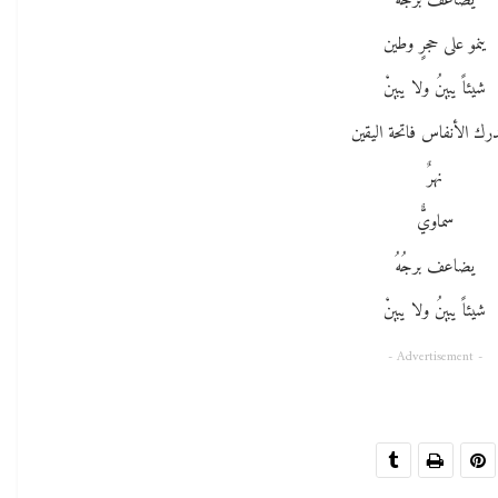
يضاعف برجُهُ
ينمو على حجرٍ وطين
شيئاً يبينُ ولا يبينْ
ُدرك الأنفاس فاتحة اليقين
نهرٌ
سماويٌّ
يضاعف برجُهُ
شيئاً يبينُ ولا يبينْ
- Advertisement -