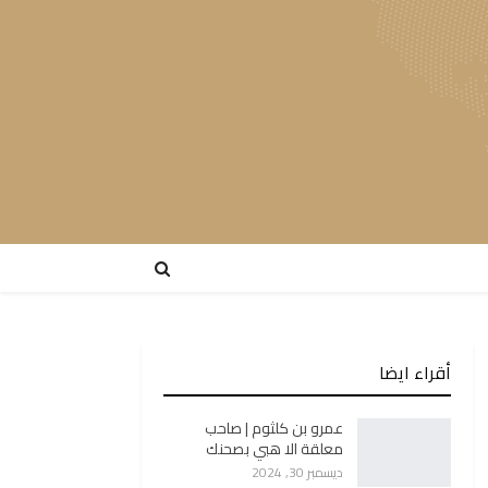
أقراء ايضا
عمرو بن كلثوم | صاحب
معلقة الا هبي بصحنك
ديسمبر 30, 2024