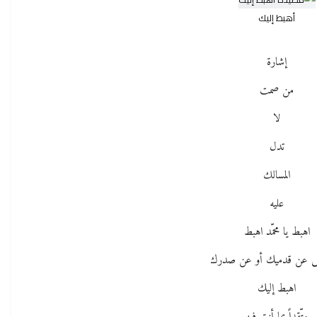
أهبط إليك
إشارة
من صمت
لا
تدل
المسالك
عليه
اهبط يا محمّد اهبط
ّش عن قدميك أو عن صدرك
اهبط إليك