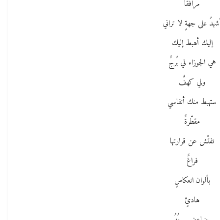
مرافقاً
شهدُ على جهةٍ لا تراني
إليك أهبط إليك
هي الجوزاء لي بُرجٌ
ولي كهفٌ
ستهبط منك أنفاسي
مقطّرةٌ
تفتّش عن قرارتها
فراغٌ
بألوان انعكاسٍ
هادئٍ