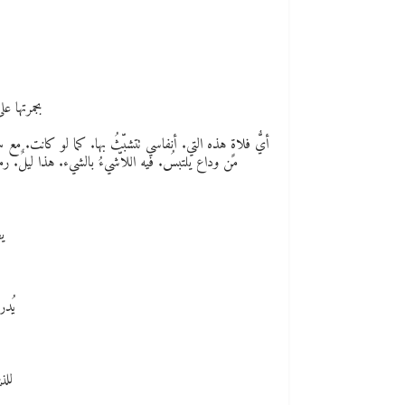
بجمرتها ع
أيُّ فلاةٍ هذه التي. أنفاسي تتشبّثُ بها. كما لو كانت. مع 
من وداع يلتبسُ. فيه اللاّشيءُ بالشيء. هذا ليلٌ. رم
ي
يُدر
للذ