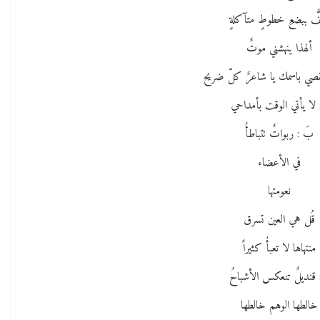
فُّ ببضعِ خطوطٍ متآكلةٍ
ألهذا ينهشني موتٌ
قصي باسمك يا شاعرٌ كلّ ضريح
: لا يأتي الوقت بأمداحي
بَ : ربواتٌ تتباطأُ
في الأعضاء
نعومتها
قُل هي العين تسرق
منتهاها لا تعبأُ كثيراً
: قنديلٌ تنعكس الأشباحُ
خالطها الوهم خالطها