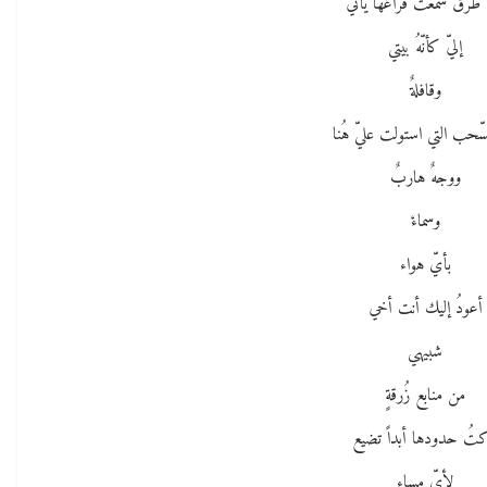
طرُقٌ سمعتُ فراغها يأتي
إليّ كأنّهُ بيتي
وقافلةٌ
ّحب التي استولت عليّ هُنا
ووجهٌ هاربٌ
وسماءْ
بأيّ هواء
أعودُ إليك أنت أخي
شبيهي
من منابع زُرقةٍ
كتُ حدودها أبداً تضيع
لأيّ مساء