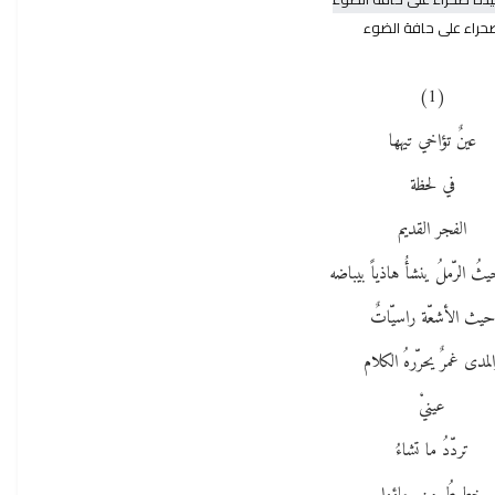
حراء على حافة الضوء
(1)
عينٌ تؤاخي تيهها
في لحظة
الفجر القديم
ُ الرّملُ ينشأُ هاذياً بيباضه
حيث الأشعّة راسيّاتٌ
لمدى غمرٌ يحرّرهُ الكلام
عينيْ
تردّدُ ما تشاءُ