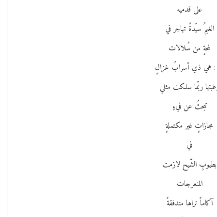
على قدميه
الغيمُ سيّدةً تهاجر في
لمحةٍ من سُلالات
 : هي ذي أسرابُ غزالٍ
غبتها ربّما سلكت مثلي
تبحثُ عن فيءٍ
مجازاتٍ غير مكتملةٍ
في
بطيوبِ الشّيح لازمت
المنعرجات
آكاماً تراها متدفقةً