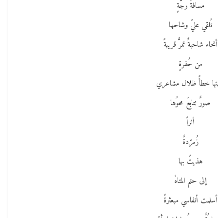
مسافةُ رجّةٍ
تُلقي عليّ وشاحها
أنحاء شاحبةٌ تمرُّ قريبةً
من حُفرةٍ
يتها خطأً ظلال مشاعري
صورٌ تتابعَ محوُها
أثراً
زُمرّدةٌ
هذيتُ بها
إلى حتم المتاهْ
أسلمت أنفاسي مبعثرةً