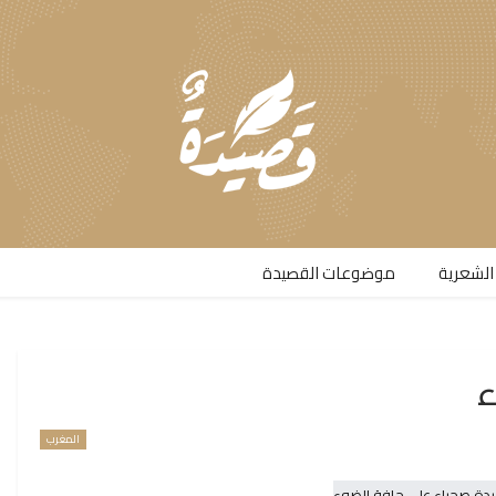
الشعرية​
موضوعات القصيدة​
ء
المغرب