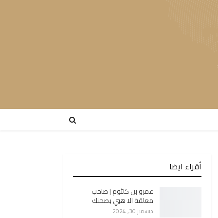
أقراء ايضا
عمرو بن كلثوم | صاحب
معلقة الا هبي بصحنك
ديسمبر 30, 2024