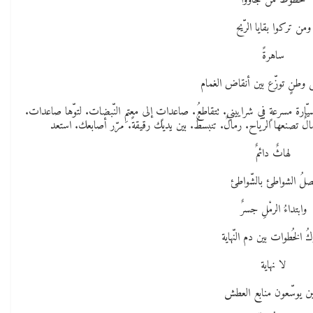
خطوطُ من جاؤوا
ومن تركوا بقايا الرّيح
ساهرةً
لى وطنٍ توزّع بين أنقاض الغمام
سيّارة مسرعةٍ في شراييني. تتقاطعُ. صاعداتٍ إلى معتمِ النّبضات. لتوّها صاعدات.
الٌ تصنعها الرّياح. رمالٌ. تنبسطُ. بين يديك رقيقةً. مرّر أصابعك. استعد
لهاثٌ دائمٌ
صلُ الشواطئ بالشّواطئ
وابتداءُ الرمْلِ جسرٌ
كُ الخُطوات بين دم النّهاية
لا نهاية
ين يوسّعون منابع العطش