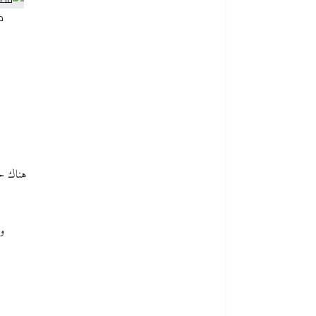
ص
هناك حيث
وا