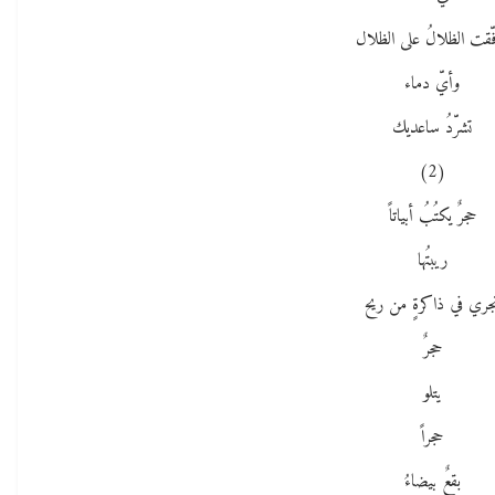
ّقت الظلالُ على الظلال
وأيّ دماء
تشرّدُ ساعديك
(2)
حجرٌ يكتُبُ أبياتاً
ريبتُها
جري في ذاكرةٍ من ريح
حجرٌ
يتلو
حجراً
بقعٌ بيضاءُ