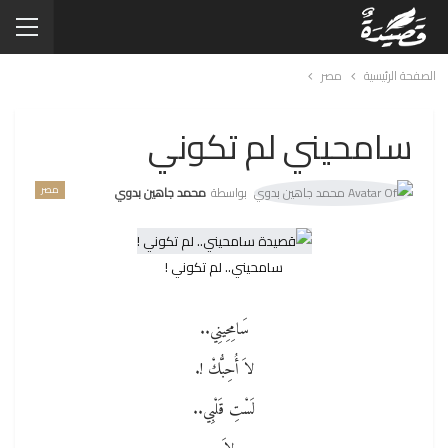
الصفحة الرئيسية
مصر
سامحيني لم تكوني
مصر
بواسطة
محمد جاهين بدوي
سامحيني.. لم تكوني !
سَامِحِينِي..
لاَ أُحِبُّكْ !.
لَسْتِ قَلْبِي..