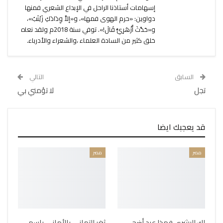
إسهامات أستاذنا الراحل في الإبداع الشعري فمنها
دواوين: «حرم الهوى فمها»، و«إلاَّ وِدَادَكِ زَيْنَبُ»،
و«حَدَّثَ أَزْهَرِيٌّ قَالَ!». توفي سنة 2018م ولقد نعاه
خلق كثير من السادة العلماء ،والشعراء والأدرباء.
السابق
التالي
تجل
لا تؤمني بي
قد يعجبك ايضا
مصر
مصر
لك البشرى فهذا عيد أضحى
ثغر التهاني بالأماني باسم