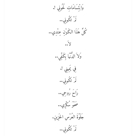
وَابْتِسَامَاتِ لُحُونِي !.
لَمْ تَكُونِي..
كُلَّ هَذَا الكَوْنِ عِنْدِي..
لاَ..
وَلاَ الدُّنْيَا بِكَفِّي..
فِي يَمِينِي !.
لَمْ تَكُونِي..
رَاحَ رُوحِي..
صَحْوَ سُكْرِي..
جَلْوَةَ العُرْسِ الحَزِينِ.
لَمْ تَكُونِي..