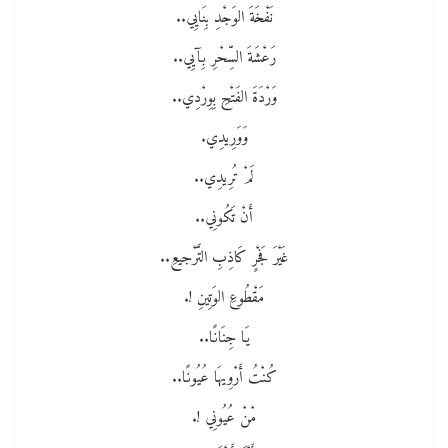
نَفْخَةَ الوَجْدِ بِنَايِي..
رَعْشَةَ السِّحْرِ بِآيِي..
وَرْدَةَ الفَتْحِ بِوِرْدِي..
وَوَرِيدِي.
لَمْ تُرِيدِي..
أَنْ تَكُونِي..
غَيْرَ فَجْرٍ كَاذِبِ التَّرْجيعِ..
مَقْطُوعِ الوَتِينِ !.
يَا جِنَانًا..
كُنْتُ أَرْوِيهَا عُيُونًا..
مْنْ عُيُونِي !.