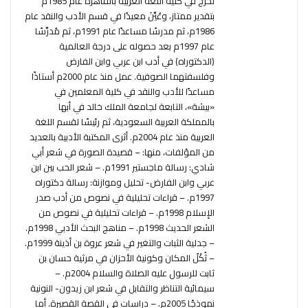
تخرَّج في كلية اللغة العربية بالقاهرة عام 1985م
بتقدير ممتاز، وعُيِّنَ معيدًا في قسم الأدب والنقد عام
1986م، ثم مدرسًا مساعدًا عام 1991م، ثم مُدرِّسًا
عام 1997م بعد حصوله على درجة العالمية
(الدكتوراه) في أدب ابن عربي وابن الفارض
وفلسفتهما الصوفية. عمل منذ عام 2000م أستاذًا
مساعدًا للأدب والنقد في كلية المعلمين في
«بيشة»، التابعة لجامعة الملك خالد في أبها
بالمملكة العربية السعودية، ثم رئيسًا لقسم اللغة
العربية منذ عام 2004م. أثرى المكتبة الأدبية بالعديد
من المؤلفات، منها: – قصيدة الصورة في شعر أبي
شادي: رسالة ماجستير 1991م. – شعر الحب بين ابن
عربي وابن الفارض- تحليل وموازنة: رسالة دكتوراه
1997م. – قراءات تحليلية في نصوص من أدب صدر
الإسلام 1998م. – قراءات تحليلية في نصوص من
الشعر الحديث 1998م. – مناهج البحث الأدبي 1998م.
– جدلية الثبات والتغير في شعر عروة بن أذينة 1999م.
– ثُكْلُ المكان وكونية الأحزان في مرثية حسان بن
ثابت للرسول عليه الصلاة والسلام 2004م. –
سيمائية التناظر والتقابل في شعر ابن زيدون- النونية
نموذجًا 2005م. – دراسات في القصة القصيرة. أما