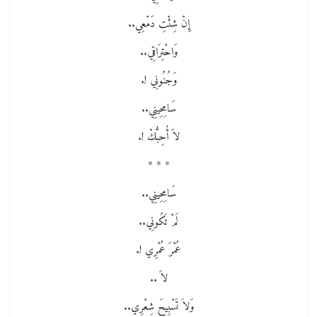
إِنْ شِئْتِ دَمْعِي..
وَاحْتِرَاقِي..
وَجُنُونِي !.
سَامِحِينِي..
لاَ أُحِبُّكْ !.
* * *
سَامِحِينِي..
لَمْ تَكُونِي..
عُمْرَ عُمْرِي !.
لاَ ..
وَلاَ تَسْبِيحَ شِعْرِي..