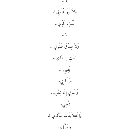
لاَ..
وَلاَ نُورَ عُيُونِي !.
لَسْتِ فَجْرِي..
لاَ..
وَلاَ صِدْقَ ظُنُونِي !.
لَسْتِ يَا هَذِي..
يَقِينِي !.
صَدِّقِينِي..
وَاسْأَلِي إِنْ شِئْتِ..
نَبْضِي..
وَاخْتِلاَجَاتِ سُكُونِي !.
وَاسْأَلِي..