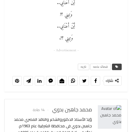
أَيْنَ أَعْنَابِي..
وَتِينِي ؟!
أَيْنَ أَعْنَابِي..
وَتِينِي ؟!.
- Advertisement -
قصائد عامه
نثريه
شارك
محمد جاهين بدوي
14 مادة
وُلِدَ الأستاذ الدكتوروالشاعر والناقد المصري محمد
جاهين بدوي في محافظة الشرقية عام 1963م.