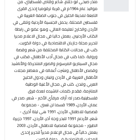
منذر صبحي أبو حلتم، شاعر وقاص فلسطيني، من
مواليد عام 1964م في قرية ترقوميا إحدى القرى
التابعة لمدينة الخليل في جنوب الضفة الغربية في
فلسطين المحتلة. يحمل الجنسية الأردنية وتلقى في
الأردن والخارج تعليمه العالي، وهو عضو في رابطة
الكتاب الأردنيين. يعمل حاليا في مجال الاعلام مديرا
لتحرير مجلة جازيان الاقتصادية في دولة الكويت.
كتب في مجالات الكتابة المختلفة من شعر وقصة
ورواية. كما كتب في مجال أدب الأطفال، فكتب في
مجال السيناريو المرسوم والصور المتحركة والأناشيد
وقصص الأطفال ونشرت أعماله في معظم مجلات
الأطفال العربية في الأردن ولبنان ودول الخليج
العربي ولندن. كتب في مجال الأغنية الوطنية
الملتزمة، فقدم كلمات اناشيده لعدة فرق
فلسطينية،صدر له: أراك مرفأي الأخير - شعر، صدر في
عمان، الأردن، 1989 قسما لن ننسى - مجموعة
قصصية للاطفال، الأردن، 1991 هي ليلة أخرى -
شعر، الأردنم 1991 للبحر وجه آخر، الأردن، 1997 جزيرة
الطيور - مجموعة قصصية للاطفال، الأردن، 2003
يعمل حالياً في مجال الإعلام مديراً لتحرير إحدى
المجلات الاقتصادية في دولة الكويت.