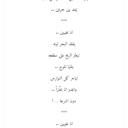
يمتد بين جمرتين ..
***
اذ تغيبين ..
يفقد البحر لونه
تبعثر الريح على سطحه
بقايا الموج ..
تهاجر كل النوارس
واغدو انا بحّاراً ..
دون اشرعة … !
***
اذ تغيبين ..