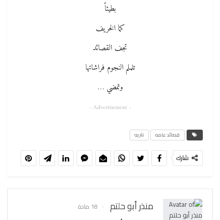
بطيئاً
كما الخريف
تجف القصائد
تلملم النجوم فراشاتها
وتمضي …
- Advertisement -
قصائد عامه
نثريه
شارك
منذر أبو حلتم
18 مادة