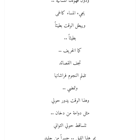
ودون قهوتك المسائية ..
يجيء المساء كالحمى
ويهطل الوقت بطيئاً
بطيئاً ..
كما الخريف ..
تجف القصائد
تلملم النجوم فراشاتها
وتمضي ..
وهذا الوقت يدور حولي
مثل دوامة من دخان ..
تتساقط حولي الثواني
يمر هذا الليل .. جسراً من جليد