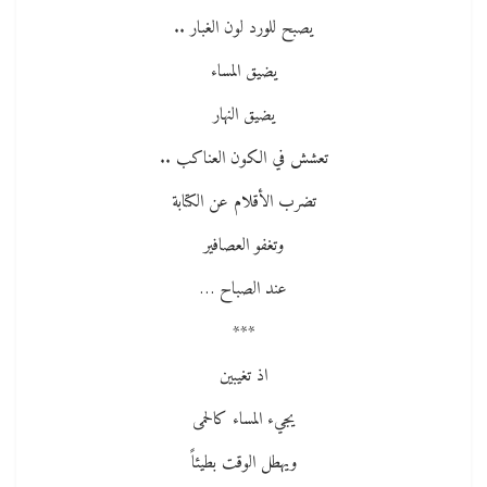
يصبح للورد لون الغبار ..
يضيق المساء
يضيق النهار
تعشش في الكون العناكب ..
تضرب الأقلام عن الكتابة
وتغفو العصافير
عند الصباح …
***
اذ تغيبين
يجيء المساء كالحمى
ويهطل الوقت بطيئاً