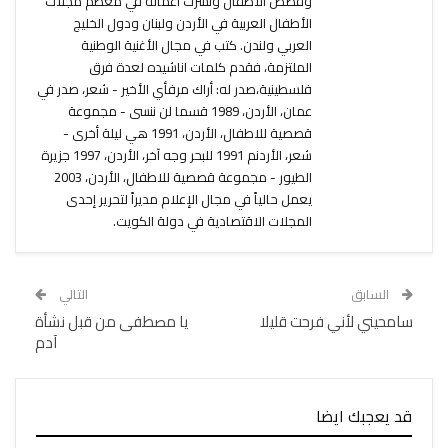
وقصص الأطفال ونشرت أعماله في معظم مجلات
الأطفال العربية في الأردن ولبنان ودول الخليج
العربي ولندن. كتب في مجال الأغنية الوطنية
الملتزمة، فقدم كلمات اناشيده لعدة فرق
فلسطينية،صدر له: أراك مرفأي الأخير - شعر، صدر في
عمان، الأردن، 1989 قسما لن ننسى - مجموعة
قصصية للاطفال، الأردن، 1991 هي ليلة أخرى -
شعر، الأردنم 1991 للبحر وجه آخر، الأردن، 1997 جزيرة
الطيور - مجموعة قصصية للاطفال، الأردن، 2003
يعمل حالياً في مجال الإعلام مديراً لتحرير إحدى
المجلات الاقتصادية في دولة الكويت.
السابق
التالي
سامحيني لأني فرحت قليلا
يا مصطفى من قبل نشأة
آدم
قد يعجبك ايضا