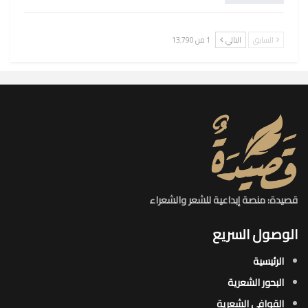
السابق
التالي
1 من 13٬790
قصيدة: منصة إبداعية للشعر والشعراء
الوصول السريع
الرئيسية
البحور الشعرية​
القوافي الشعرية​