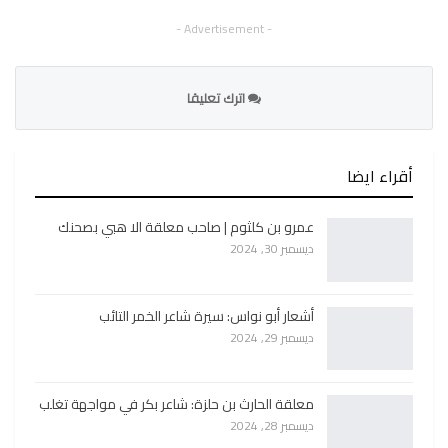
- Advertisement -
اترك تعليقا
أقراء ايضا
عمرو بن كلثوم | صاحب معلقة الا هبي بصحنك
ديسمبر 30, 2024
أشعار أبو نواس: سيرة شاعر الخمر التائب
ديسمبر 29, 2024
معلقة الحارث بن حلزة: شاعر بكر في مواجهة تغلب
ديسمبر 28, 2024