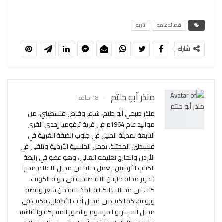
قصائد عامه
نثريه
شارك
منذر أبو حلتم
18 مادة
منذر صبحي أبو حلتم، شاعر وقاص فلسطيني، من
مواليد عام 1964م في قرية ترقوميا إحدى القرى
التابعة لمدينة الخليل في جنوب الضفة الغربية في
فلسطين المحتلة. يحمل الجنسية الأردنية وتلقى في
الأردن والخارج تعليمه العالي، وهو عضو في رابطة
الكتاب الأردنيين. يعمل حاليا في مجال الاعلام مديرا
لتحرير مجلة جازيان الاقتصادية في دولة الكويت.
كتب في مجالات الكتابة المختلفة من شعر وقصة
ورواية. كما كتب في مجال أدب الأطفال، فكتب في
مجال السيناريو المرسوم والصور المتحركة والأناشيد