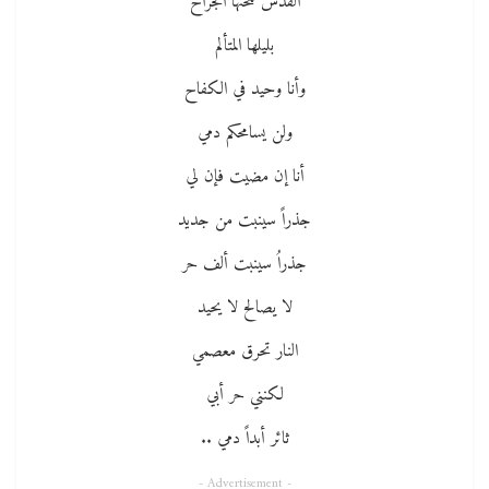
القدس تثخنها الجراح
بليلها المتألم
وأنا وحيد في الكفاح
ولن يسامحكم دمي
أنا إن مضيت فإن لي
جذراً سينبت من جديد
جذراُ سينبت ألف حر
لا يصالح لا يحيد
النار تحرق معصمي
لكنني حر أبي
ثائر أبداً دمي ..
- Advertisement -