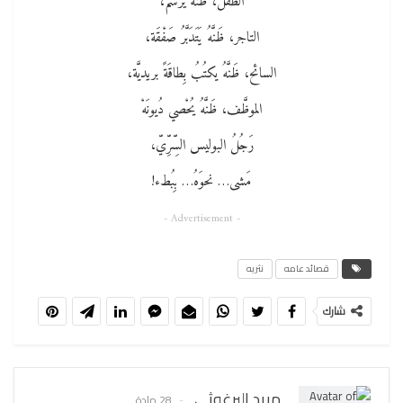
الطفل، ظَنَّهُ يرسمْ،
التاجر، ظَنَّهُ يَتَدَبَّرُ صَفْقَة،
السائح، ظَنَّهُ يكتُبُ بِطاقَةً بريديَّة،
الموظَّف، ظَنَّهُ يُحْصي دُيونَهْ
رَجُلُ البوليس السِّرِّيّ،
مَشى… نحوَهُ… بِبُطء!
- Advertisement -
قصائد عامه
نثريه
شارك
مريد البرغوثي
28 مادة