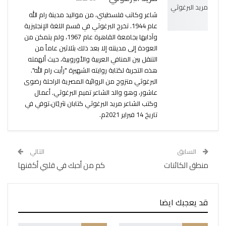
شاعر وكاتب فلسطيني، من مواليد مدينة رام الله
عام 1944. تخرج البرغوثي في قسم اللغة الإنجليزية
وآدابها بجامعة القاهرة عام 1967، ولم يتمكن من
العودة إلى مدينته إلا بعد ذلك بثلاثين عاماً من
التنقل بين المنافي العربية والأوروبية، حيث ألهمته
هذه التجربة لكتابة روايته الشهيرة "رأيت رام الله".
البرغوثي متزوج من الروائية المصرية الراحلة رضوى
عاشور، وهو والد الشاعر تميم البرغوثي. أعمال
وكتب الشاعر مريد البرغوثي كتابان نثريّان،توفي في
تاريخ 14 فبراير 2021م.
السابق
التالي
منطق الكائنات
كم من أحبك في قلبي أكفنها
قد يعجبك ايضا