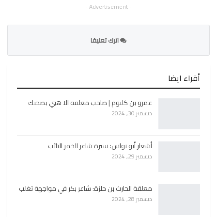
- Advertisement -
اترك تعليقا
أقراء ايضا
عمرو بن كلثوم | صاحب معلقة الا هبي بصحنك
ديسمبر 30, 2024
أشعار أبو نواس: سيرة شاعر الخمر التائب
ديسمبر 29, 2024
معلقة الحارث بن حلزة: شاعر بكر في مواجهة تغلب
ديسمبر 28, 2024