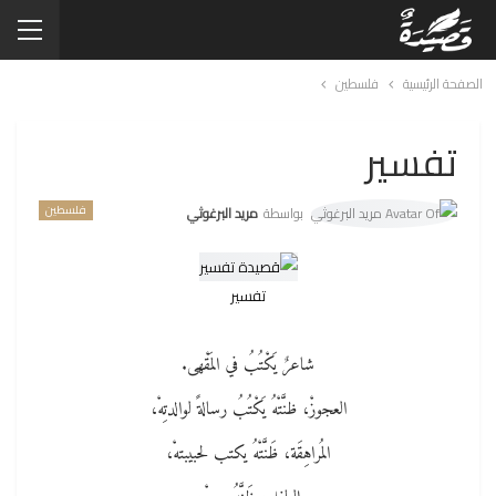
الصفحة الرئيسية
فلسطين
تفسير
فلسطين
بواسطة
مريد البرغوثي
تفسير
شاعرٌ يَكْتُبُ في المَقْهى.
العجوزْ، ظنَّتْهُ يَكْتُبُ رسالةً لوالدتِهْ،
المُراهِقَة، ظَنَّتْهُ يكتب لحبيبتهْ،