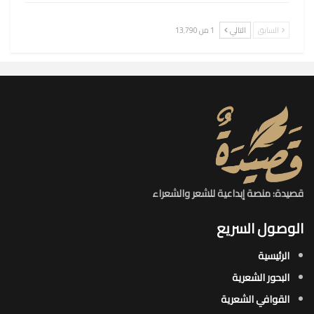
السابق
التالي
1 من 13٬790
قصيدة: منصة إبداعية للشعر والشعراء
الوصول السريع
الرئيسية
البحور الشعرية​
القوافي الشعرية​