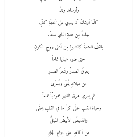
وأرساها وتدْ.
كلّما أوشكَ أن يهوي على سَحجَةِ كفٍّ
جاءهُ مِن سحبةِ الناي سندْ.
يلقفُ العتمةَ كالشهوةِ مِن أعلى بروجِ الكونِ
حتى ضوءِ عينيها تماماً
يعرقُ الصدرُ وشَعرُ الصدرِ
من ميلاتهِ يُمنَى ويُسرَى
ثم يسري عرقُ الظهرِ عموديّاً تماماً
وحياءُ القلبِ خلَّى كلَّ ما في القلبِ يخفَى
والقميصُ الأبيضُ المبتلُّ
من أكتافهِ حتى حِزامِ الجلدِ