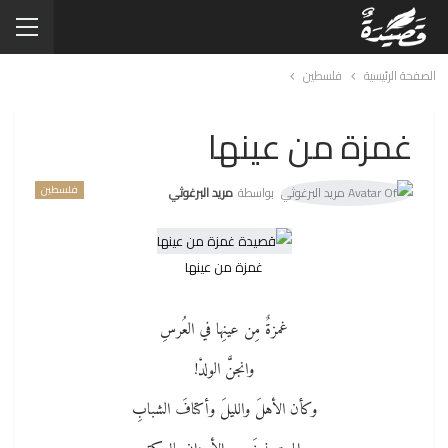
الصفحة الرئيسية
فلسطين
غمزة من عينها
فلسطين
بواسطة
مريد البرغوثي
غمزة من عينها
غمزةٌ مِن عينِها في العُرسِ
وانجنَّ الولدْ!
وكأن الأهلَ والليلَ وأكتافَ الشبابِ