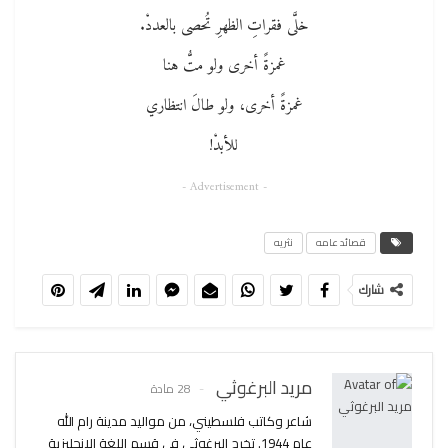
خلَّى فقراتِ الظهرِ تُحصى بالعددْ.
غمزةً أخرى ولو متُّ هنا
غمزةً أخرى، ولو طالَ انتظاري
للأبدْ!
- Advertisement -
قصائد عامه
نثريه
شارك
مريد البرغوثي
28 مادة
شاعر وكاتب فلسطيني، من مواليد مدينة رام الله
عام 1944. تخرج البرغوثي في قسم اللغة الإنجليزية