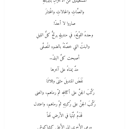
المستعيذينَ من الأحزانِ بالدبكةِ
والعمَّاتِ والخالاتِ والمُختارَ
صاروا لا أحدْ!
وحدهُ اللوِّيحُ، في منديلِهِ يرتجُّ كلُّ الليلِ
والبنتُ التي خصَّتْهُ بالضوءِ المُصفَّى
أصبحت كلَّ البلدْ..
مدَّ يمناهُ على آخرها
نَفَضَ المنديلَ مثنَىً وثلاثَا
رَكَّبَ الجنَّ على أكتافِه ثمّ رماهم، وانحنى
رَكَّبَ الجنَّ على رُكبتِهِ ثمّ رماهم، واعتدل
قَدَمٌ ثبَّتَها في الأرضِ لَمحاً
ورمى الأخرى إلى الأعلى كشاكوشٍ