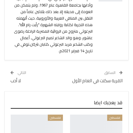
وآدابها بجامعة القاهرة عام 1967، ولم يتمكن من
العودة إلى مدينته إلا بعد ذلك بثلاثين عاماً من
التنقل بين المنافي العربية والأوروبية، حيث ألهمته
هذه التجربة لكتابة روايته الشهيرة "رأيت رام الله".
البرغوثي متزوج من الروائية المصرية الراحلة رضوى
عاشور، وهو والد الشاعر تميم البرغوثي. أعمال
وكتب الشاعر مريد البرغوثي كتابان نثريّان،توفي في
تاريخ 14 فبراير 2021م.
السابق
التالي
القرية سكتت في العام الأول
لا أحب
قد يعجبك ايضا
فلسطين
فلسطين